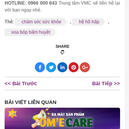
HOTLINE: 0966 000 643
Trung tâm VMC sẽ liên hệ lại
với bạn ngay nhé.
Thẻ:
chăm sóc sức khỏe
,
hệ hô hấp
,
xoa bóp bấm huyệt
SHARE
<< Bài Trước
Bài Tiếp >>
BÀI VIẾT LIÊN QUAN