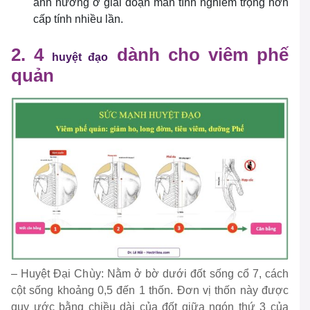
ảnh hưởng ở giai đoạn mãn tính nghiêm trọng hơn
cấp tính nhiều lần.
2. 4
dành cho viêm phế
huyệt đạo
quản
– Huyệt Đại Chùy: Nằm ở bờ dưới đốt sống cổ 7, cách
cột sống khoảng 0,5 đến 1 thốn. Đơn vị thốn này được
quy ước bằng chiều dài của đốt giữa ngón thứ 3 của