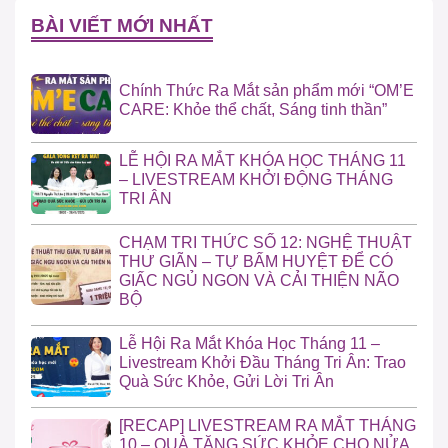
BÀI VIẾT MỚI NHẤT
Chính Thức Ra Mắt sản phẩm mới “OM’E
CARE: Khỏe thể chất, Sáng tinh thần”
LỄ HỘI RA MẮT KHÓA HỌC THÁNG 11
– LIVESTREAM KHỞI ĐỘNG THÁNG
TRI ÂN
CHẠM TRI THỨC SỐ 12: NGHỆ THUẬT
THƯ GIÃN – TỰ BẤM HUYỆT ĐỂ CÓ
GIẤC NGỦ NGON VÀ CẢI THIỆN NÃO
BỘ
Lễ Hội Ra Mắt Khóa Học Tháng 11 –
Livestream Khởi Đầu Tháng Tri Ân: Trao
Quà Sức Khỏe, Gửi Lời Tri Ân
[RECAP] LIVESTREAM RA MẮT THÁNG
10 – QUÀ TẶNG SỨC KHỎE CHO NỬA