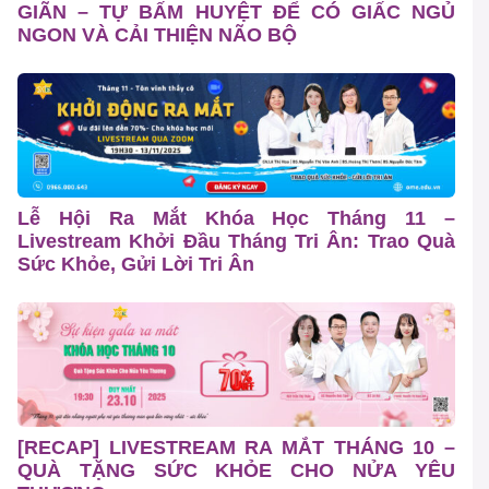
GIÃN – TỰ BẤM HUYỆT ĐỂ CÓ GIẤC NGỦ
NGON VÀ CẢI THIỆN NÃO BỘ
Lễ Hội Ra Mắt Khóa Học Tháng 11 –
Livestream Khởi Đầu Tháng Tri Ân: Trao Quà
Sức Khỏe, Gửi Lời Tri Ân
[RECAP] LIVESTREAM RA MẮT THÁNG 10 –
QUÀ TẶNG SỨC KHỎE CHO NỬA YÊU