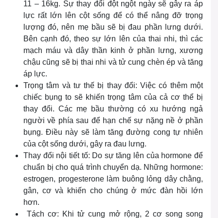
11 – 16kg. Sự thay đổi đột ngột ngày sẽ gây ra áp
lực rất lớn lên cột sống để có thể nâng đỡ trọng
lượng đó, nên mẹ bầu sẽ bị đau phần lưng dưới.
Bên cạnh đó, theo sự lớn lên của thai nhi, thì các
mạch máu và dây thần kinh ở phần lưng, xương
chậu cũng sẽ bị thai nhi và tử cung chèn ép và tăng
áp lực.
Trọng tâm và tư thế bị thay đổi: Việc có thêm một
chiếc bụng to sẽ khiến trọng tâm của cả cơ thể bị
thay đổi. Các mẹ bầu thường có xu hướng ngả
người về phía sau để hạn chế sự nặng nề ở phần
bụng. Điều này sẽ làm tăng đường cong tự nhiên
của cột sống dưới, gây ra đau lưng.
Thay đổi nội tiết tố: Do sự tăng lên của hormone để
chuẩn bị cho quá trình chuyển dạ. Những hormone:
estrogen, progesterone làm buông lỏng dây chằng,
gân, cơ và khiến cho chúng ở mức đàn hồi lớn
hơn.
Tách cơ: Khi tử cung mở rộng, 2 cơ song song