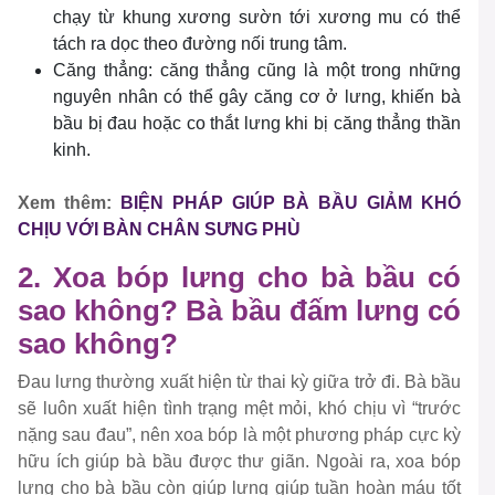
chạy từ khung xương sườn tới xương mu có thể
tách ra dọc theo đường nối trung tâm.
Căng thẳng: căng thẳng cũng là một trong những
nguyên nhân có thể gây căng cơ ở lưng, khiến bà
bầu bị đau hoặc co thắt lưng khi bị căng thẳng thần
kinh.
Xem thêm:
BIỆN PHÁP GIÚP BÀ BẦU GIẢM KHÓ
CHỊU VỚI BÀN CHÂN SƯNG PHÙ
2. Xoa bóp lưng cho bà bầu có
sao không? Bà bầu đấm lưng có
sao không?
Đau lưng thường xuất hiện từ thai kỳ giữa trở đi. Bà bầu
sẽ luôn xuất hiện tình trạng mệt mỏi, khó chịu vì “trước
nặng sau đau”, nên xoa bóp là một phương pháp cực kỳ
hữu ích giúp bà bầu được thư giãn. Ngoài ra, xoa bóp
lưng cho bà bầu còn giúp lưng giúp tuần hoàn máu tốt