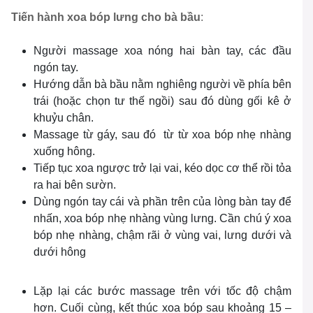
Tiến hành xoa bóp lưng cho bà bầu
:
Người massage xoa nóng hai bàn tay, các đầu
ngón tay.
Hướng dẫn bà bầu nằm nghiêng người về phía bên
trái (hoặc chọn tư thế ngồi) sau đó dùng gối kê ở
khuỷu chân.
Massage từ gáy, sau đó từ từ xoa bóp nhẹ nhàng
xuống hông.
Tiếp tục xoa ngược trở lại vai, kéo dọc cơ thể rồi tỏa
ra hai bên sườn.
Dùng ngón tay cái và phần trên của lòng bàn tay để
nhấn, xoa bóp nhẹ nhàng vùng lưng. Cần chú ý xoa
bóp nhẹ nhàng, chậm rãi ở vùng vai, lưng dưới và
dưới hông
Lặp lại các bước massage trên với tốc độ chậm
hơn. Cuối cùng, kết thúc xoa bóp sau khoảng 15 –