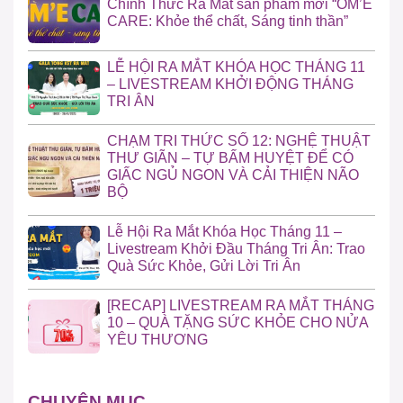
Chính Thức Ra Mắt sản phẩm mới “OM’E
CARE: Khỏe thể chất, Sáng tinh thần”
LỄ HỘI RA MẮT KHÓA HỌC THÁNG 11
– LIVESTREAM KHỞI ĐỘNG THÁNG
TRI ÂN
CHẠM TRI THỨC SỐ 12: NGHỆ THUẬT
THƯ GIÃN – TỰ BẤM HUYỆT ĐỂ CÓ
GIẤC NGỦ NGON VÀ CẢI THIỆN NÃO
BỘ
Lễ Hội Ra Mắt Khóa Học Tháng 11 –
Livestream Khởi Đầu Tháng Tri Ân: Trao
Quà Sức Khỏe, Gửi Lời Tri Ân
[RECAP] LIVESTREAM RA MẮT THÁNG
10 – QUÀ TẶNG SỨC KHỎE CHO NỬA
YÊU THƯƠNG
CHUYÊN MỤC