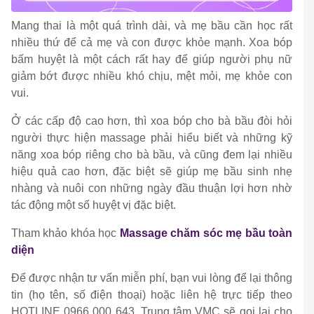
Mang thai là một quá trình dài, và mẹ bầu cần học rất
nhiều thứ để cả mẹ và con được khỏe mạnh. Xoa bóp
bấm huyệt là một cách rất hay để giúp người phụ nữ
giảm bớt được nhiều khó chịu, mệt mỏi, mẹ khỏe con
vui.
Ở các cấp độ cao hơn, thì xoa bóp cho bà bầu đòi hỏi
người thực hiện massage phải hiểu biết và những kỹ
năng xoa bóp riêng cho bà bầu, và cũng đem lại nhiều
hiệu quả cao hơn, đặc biệt sẽ giúp mẹ bầu sinh nhẹ
nhàng và nuôi con những ngày đầu thuận lợi hơn nhờ
tác động một số huyệt vị đặc biệt.
Tham khảo khóa học
Massage chăm sóc mẹ bầu toàn
diện
Để được nhận tư vấn miễn phí, bạn vui lòng để lại thông
tin (họ tên, số điện thoại) hoặc liên hệ trực tiếp theo
HOTLINE 0966 000 643, Trung tâm VMC sẽ gọi lại cho