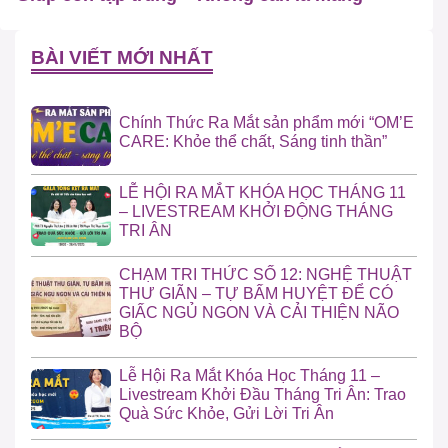
BÀI VIẾT MỚI NHẤT
Chính Thức Ra Mắt sản phẩm mới “OM’E
CARE: Khỏe thể chất, Sáng tinh thần”
LỄ HỘI RA MẮT KHÓA HỌC THÁNG 11
– LIVESTREAM KHỞI ĐỘNG THÁNG
TRI ÂN
CHẠM TRI THỨC SỐ 12: NGHỆ THUẬT
THƯ GIÃN – TỰ BẤM HUYỆT ĐỂ CÓ
GIẤC NGỦ NGON VÀ CẢI THIỆN NÃO
BỘ
Lễ Hội Ra Mắt Khóa Học Tháng 11 –
Livestream Khởi Đầu Tháng Tri Ân: Trao
Quà Sức Khỏe, Gửi Lời Tri Ân