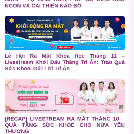
NGON VÀ CẢI THIỆN NÃO BỘ
Lễ Hội Ra Mắt Khóa Học Tháng 11 –
Livestream Khởi Đầu Tháng Tri Ân: Trao Quà
Sức Khỏe, Gửi Lời Tri Ân
[RECAP] LIVESTREAM RA MẮT THÁNG 10 –
QUÀ TẶNG SỨC KHỎE CHO NỬA YÊU
THƯƠNG