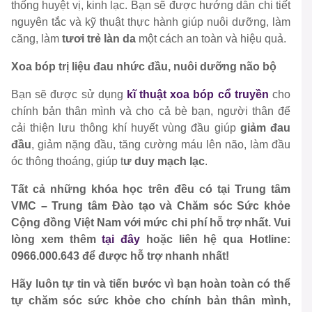
thống huyệt vị, kinh lạc. Bạn sẽ được hướng dẫn chi tiết
nguyên tắc và kỹ thuật thực hành giúp nuôi dưỡng, làm
căng, làm
tươi trẻ làn da
một cách an toàn và hiệu quả.
Xoa bóp trị liệu đau nhức đầu, nuôi dưỡng não bộ
Bạn sẽ được sử dụng
kĩ thuật xoa bóp cổ truyền
cho
chính bản thân mình và cho cả bè bạn, người thân để
cải thiện lưu thông khí huyết vùng đầu giúp
giảm đau
đầu
, giảm nặng đầu, tăng cường máu lên não, làm đầu
óc thông thoáng, giúp t
ư duy mạch lạc
.
Tất cả những khóa học trên đều có tại Trung tâm
VMC – Trung tâm Đào tạo và Chăm sóc Sức khỏe
Cộng đồng Việt Nam với mức chi phí hỗ trợ nhất.
Vui
lòng xem thêm
tại đây
hoặc liên hệ qua Hotline:
0966.000.643 để được hỗ trợ nhanh nhất!
Hãy luôn tự tin và tiến bước vì bạn hoàn toàn có thể
tự chăm sóc sức khỏe cho chính bản thân mình,