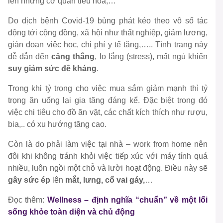
lên những cơ quan tiêu hóa,…
Do dịch bệnh Covid-19 bùng phát kéo theo vô số tác
động tới cộng đồng, xã hội như thất nghiệp, giảm lương,
gián đoạn việc học, chi phí y tế tăng,….. Tình trạng này
dễ dẫn đến
căng thẳng
, lo lắng (stress), mất ngủ khiến
suy giảm sức đề kháng
.
Trong khi tỷ trọng cho việc mua sắm giảm mạnh thì tỷ
trọng ăn uống lại gia tăng đáng kể. Đặc biệt trong đó
việc chi tiêu cho đồ ăn vặt, các chất kích thích như rượu,
bia,.. có xu hướng tăng cao.
Còn là do phải làm việc tại nhà – work from home nên
đôi khi không tránh khỏi việc tiếp xúc với máy tính quá
nhiều, luôn ngồi một chỗ và lười hoạt động. Điều này sẽ
gây sức ép
lên
mắt, lưng, cổ vai gáy,
…
Đọc thêm
:
Wellness – định nghĩa “chuẩn” về một lối
sống khỏe toàn diện và chủ động