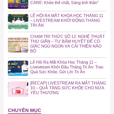
CARE: Khỏe thể chất, Sáng tinh thần”
LỄ HỘI RA MẮT KHÓA HỌC THÁNG 11
– LIVESTREAM KHỞI ĐỘNG THÁNG
TRI ÂN
CHẠM TRI THỨC SỐ 12: NGHỆ THUẬT
THƯ GIÃN – TỰ BẤM HUYỆT ĐỂ CÓ
GIẤC NGỦ NGON VÀ CẢI THIỆN NÃO
BỘ
Lễ Hội Ra Mắt Khóa Học Tháng 11 –
Livestream Khởi Đầu Tháng Tri Ân: Trao
Quà Sức Khỏe, Gửi Lời Tri Ân
[RECAP] LIVESTREAM RA MẮT THÁNG
10 – QUÀ TẶNG SỨC KHỎE CHO NỬA
YÊU THƯƠNG
CHUYÊN MỤC