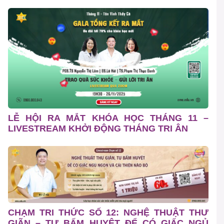
LỄ HỘI RA MẮT KHÓA HỌC THÁNG 11 –
LIVESTREAM KHỞI ĐỘNG THÁNG TRI ÂN
CHẠM TRI THỨC SỐ 12: NGHỆ THUẬT THƯ
GIÃN – TỰ BẤM HUYỆT ĐỂ CÓ GIẤC NGỦ