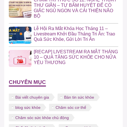
THƯ GIÃN – TỰ BẤM HUYỆT ĐỂ CÓ
GIẤC NGỦ NGON VÀ CẢI THIỆN NÃO
BỘ
Lễ Hội Ra Mắt Khóa Học Tháng 11 –
Livestream Khởi Đầu Tháng Tri Ân: Trao
Quà Sức Khỏe, Gửi Lời Tri Ân
[RECAP] LIVESTREAM RA MẮT THÁNG
10 – QUÀ TẶNG SỨC KHỎE CHO NỬA
YÊU THƯƠNG
CHUYÊN MỤC
Bài viết chuyên gia
Bản tin sức khỏe
blog sức khỏe
Chăm sóc cơ thể
Chăm sóc sức khỏe chủ động