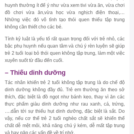
huynh thường ít để ý như vừa xem tivi vừa ăn, vừa chơi
đồ chơi vừa ăn,vừa học vừa nghịch điện thoại,…
Những việc đó vô tình tạo thói quen thiếu tập trung
không cần thiết cho các bé.
Tính kỷ luật là yếu tố rất quan trọng đối với trẻ nhỏ, các
bậc phụ huynh nếu quan tâm và chú ý rèn luyện sẽ giúp
trẻ 2 tuổi loại bỏ thói quen không tập trung, làm một việc
xuyên suốt từ đầu đến cuối.
– Thiếu dinh dưỡng
Tác nhân khiến trẻ 2 tuổi không tập trung là do chế độ
dinh dưỡng không đầy đủ. Trẻ em thường ăn theo sở
thích, đặc biệt là đồ ngọt như bánh kẹo, thay vì ăn các
thực phẩm giàu dinh dưỡng như rau xanh, cá, trứng,
….dẫn tới sự thiếu hụt dinh dưỡng, đặc biệt là sắt. Do
vậy, nếu cơ thể trẻ 2 tuổi nghèo chất sắt sẽ khiến thể
chất dễ mệt mỏi, khả năng chú ý kém, dễ mất tập trung
và hay gặp các vấn đề về trí nhớ.