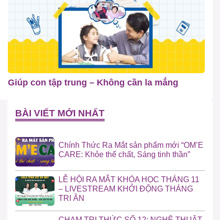
Giúp con tập trung – Không cần la mắng
BÀI VIẾT MỚI NHẤT
Chính Thức Ra Mắt sản phẩm mới “OM’E
CARE: Khỏe thể chất, Sáng tinh thần”
LỄ HỘI RA MẮT KHÓA HỌC THÁNG 11
– LIVESTREAM KHỞI ĐỘNG THÁNG
TRI ÂN
CHẠM TRI THỨC SỐ 12: NGHỆ THUẬT