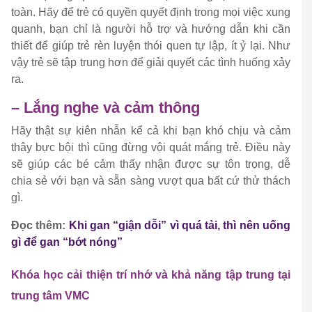
toàn. Hãy để trẻ có quyền quyết định trong mọi việc xung
quanh, bạn chỉ là người hỗ trợ và hướng dẫn khi cần
thiết để giúp trẻ rèn luyện thói quen tự lập, ít ỷ lại. Như
vậy trẻ sẽ tập trung hơn để giải quyết các tình huống xảy
ra.
– Lắng nghe và cảm thông
Hãy thật sự kiên nhẫn kể cả khi bạn khó chịu và cảm
thây bực bội thì cũng đừng vội quát mắng trẻ. Điều này
sẽ giúp các bé cảm thấy nhận được sự tôn trọng, dễ
chia sẻ với bạn và sẵn sàng vượt qua bất cứ thử thách
gì.
Đọc thêm:
Khi gan “giận dỗi” vì quá tải, thì nên uống
gì để gan “bớt nóng”
Khóa học cải thiện trí nhớ và khả năng tập trung tại
trung tâm VMC