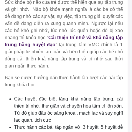
Sức khỏe bộ não của trẻ được thể hiện qua sự tập trung
và ghi nhớ. Não bộ khỏe mạnh nghĩa là các bé có thể
dễ dàng nhớ các sự vật, sự việc, tập trung giải quyết các
vấn đề đang diễn ra xung quanh mình. Ngược lại nếu
các bé khó ghi nhớ, lúc nhớ lúc quên hoặc dễ bị xao
nhãng thì khóa học “
Cải thiện trí nhớ và khả năng tập
trung bằng huyệt đạo
” tại trung tâm VMC chính là 1
giải pháp tự nhiên, an toàn và hữu hiệu giúp các bé chủ
động cải thiện khả năng tập trung và trí nhớ sau thời
gian ngắn thực hành.
Bạn sẽ được hướng dẫn thực hành lần lượt các bài tập
trong khóa học:
Các huyệt đặc biệt tăng khả năng tập trung, cải
thiện trí nhớ, thư giãn và chuyển hóa tâm trí lộn xộn.
Từ đó giúp đầu óc sảng khoái, mạch lạc và suy nghĩ
lạc quan, tích cực
Thực hành các bài tập ngắn với 3 huyệt, 5 huyệt dễ