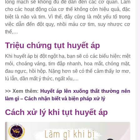
lòng mạch sẽ không đủ để dẫn đến các cơ quan. Làm
cho các hoạt động của cơ thể không còn hiệu quả, đặc
biệt là não và tim. Vì thế, đây cũng là một yếu tố trong
việc dẫn đến đột quỵ, nhồi máu cơ tim, suy nhược cơ
thể,…
Triệu chứng tụt huyết áp
Khi huyết áp bị đột ngột hạ, bạn sẽ có các biểu hiện: mệt
mỏi, choáng váng, tim đập nhanh, hoa mắt, chóng mặt,
đau ngực, hồi hộp. Nặng hơn sẽ có thể cảm thấy lơ mơ,
lú lẫn, dần mất ý thức, ngất xỉu,…
>> Xem thêm:
Huyết áp lên xuống thất thường nên
làm gì – Cách nhận biết và biện pháp xử lý
Cách xử lý khi tụt huyết áp