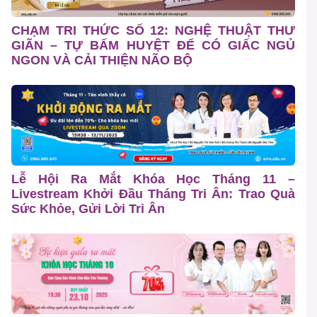
CHẠM TRI THỨC SỐ 12: NGHỆ THUẬT THƯ
GIÃN – TỰ BẤM HUYỆT ĐỂ CÓ GIẤC NGỦ
NGON VÀ CẢI THIỆN NÃO BỘ
Lễ Hội Ra Mắt Khóa Học Tháng 11 –
Livestream Khởi Đầu Tháng Tri Ân: Trao Quà
Sức Khỏe, Gửi Lời Tri Ân