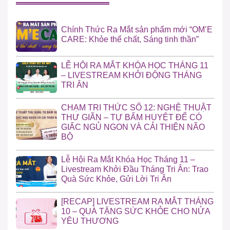
Chính Thức Ra Mắt sản phẩm mới “OM’E
CARE: Khỏe thể chất, Sáng tinh thần”
LỄ HỘI RA MẮT KHÓA HỌC THÁNG 11
– LIVESTREAM KHỞI ĐỘNG THÁNG
TRI ÂN
CHẠM TRI THỨC SỐ 12: NGHỆ THUẬT
THƯ GIÃN – TỰ BẤM HUYỆT ĐỂ CÓ
GIẤC NGỦ NGON VÀ CẢI THIỆN NÃO
BỘ
Lễ Hội Ra Mắt Khóa Học Tháng 11 –
Livestream Khởi Đầu Tháng Tri Ân: Trao
Quà Sức Khỏe, Gửi Lời Tri Ân
[RECAP] LIVESTREAM RA MẮT THÁNG
10 – QUÀ TẶNG SỨC KHỎE CHO NỬA
YÊU THƯƠNG