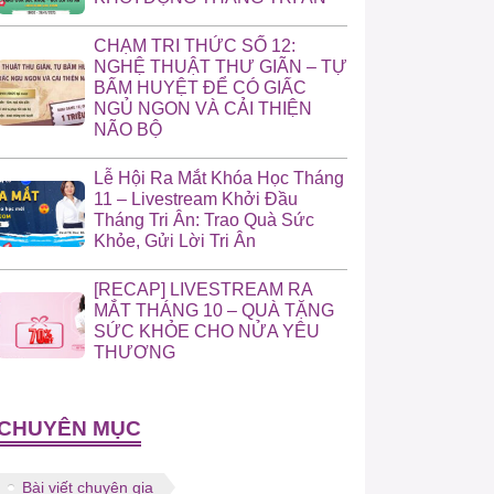
CHẠM TRI THỨC SỐ 12:
NGHỆ THUẬT THƯ GIÃN – TỰ
BẤM HUYỆT ĐỂ CÓ GIẤC
NGỦ NGON VÀ CẢI THIỆN
NÃO BỘ
Lễ Hội Ra Mắt Khóa Học Tháng
11 – Livestream Khởi Đầu
Tháng Tri Ân: Trao Quà Sức
Khỏe, Gửi Lời Tri Ân
[RECAP] LIVESTREAM RA
MẮT THÁNG 10 – QUÀ TẶNG
SỨC KHỎE CHO NỬA YÊU
THƯƠNG
CHUYÊN MỤC
Bài viết chuyên gia