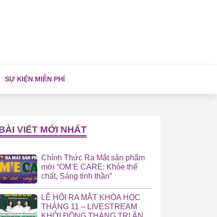
SỰ KIỆN MIỄN PHÍ
BÀI VIẾT MỚI NHẤT
Chính Thức Ra Mắt sản phẩm
mới “OM’E CARE: Khỏe thể
chất, Sáng tinh thần”
LỄ HỘI RA MẮT KHÓA HỌC
THÁNG 11 – LIVESTREAM
KHỞI ĐỘNG THÁNG TRI ÂN