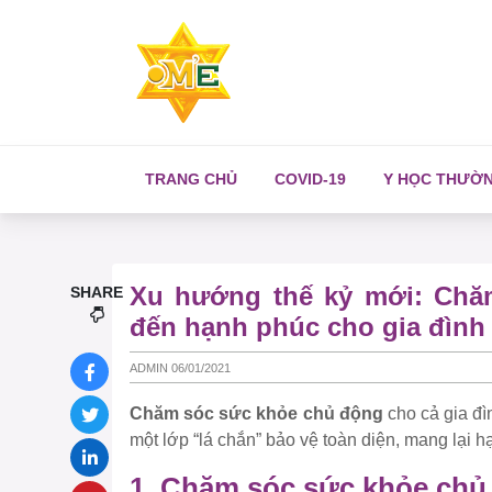
TRANG CHỦ
COVID-19
Y HỌC THƯỜ
Xu hướng thế kỷ mới: Chă
SHARE
đến hạnh phúc cho gia đình
ADMIN 06/01/2021
Chăm sóc sức khỏe chủ động
cho cả gia đìn
một lớp “lá chắn” bảo vệ toàn diện, mang lại h
1. Chăm sóc sức khỏe chủ 