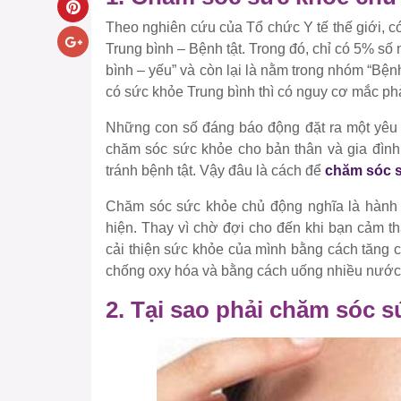
Theo nghiên cứu của Tổ chức Y tế thế giới, 
Trung bình – Bệnh tật. Trong đó, chỉ có 5% s
bình – yếu” và còn lại là nằm trong nhóm “Bệ
có sức khỏe Trung bình thì có nguy cơ mắc phả
Những con số đáng báo động đặt ra một yêu c
chăm sóc sức khỏe cho bản thân và gia đình
tránh bệnh tật. Vậy đâu là cách để
chăm sóc 
Chăm sóc sức khỏe chủ động nghĩa là hành đ
hiện. Thay vì chờ đợi cho đến khi bạn cảm t
cải thiện sức khỏe của mình bằng cách tăng 
chống oxy hóa và bằng cách uống nhiều nướ
2. Tại sao phải chăm sóc 