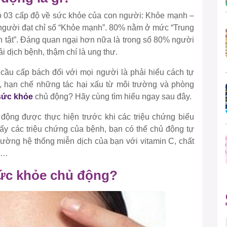
có 03 cấp độ về sức khỏe của con người: Khỏe mạnh –
ố người đạt chỉ số “Khỏe mạnh”. 80% nằm ở mức “Trung
nh tật”. Đáng quan ngại hơn nữa là trong số 80% người
i dịch bệnh, thậm chí là ung thư.
ầu cấp bách đối với mọi người là phải hiểu cách tự
, hạn chế những tác hại xấu từ môi trường và phòng
sức khỏe
chủ động? Hãy cùng tìm hiểu ngay sau đây.
ộng được thực hiện trước khi các triệu chứng biểu
hấy các triệu chứng của bệnh, bạn có thể chủ động tự
cường hệ thống miễn dịch của bạn với vitamin C, chất
c…
sức khỏe chủ động?