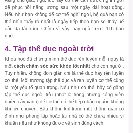
vàng cho giấc ngủ, lúc này cơ thể cần được nghỉ ngơi
để phục hồi năng lượng sau một ngày dài hoạt động.
Nếu như bạn không để cơ thể nghỉ ngơi, hệ quả bạn có
thể nhìn thấy rõ nhất là ngày tiếp theo bạn sẽ thấy uể
oải, da tái xám. Chính vì vậy, hãy ngủ trước 11h bạn
nhé.
4. Tập thể dục ngoài trời
Khoa học đã chứng minh thể dục rèn luyện mỗi ngày là
một
cách chăm sóc sức khỏe tốt nhất
cho con người.
Tuy nhiên, không đơn giản chỉ là thể dục hay rèn luyện
cơ thể. Môi trường tập thể dục và rèn luyện cơ thể cũng
là một yếu tố quan trọng. Nếu như có thể, hãy cố gắng
tập thể dục ngoài trời (nhất là trong những công viên
nhiều cây xanh) để cơ thể có thể tiếp nhận nguồn không
khí lưu chuyển. Bầu không khí trong một không gian cố
định như phòng tập hoặc tại nhà có thể chứa nhiều vi
khuẩn nếu như không được vệ sinh đúng cách.