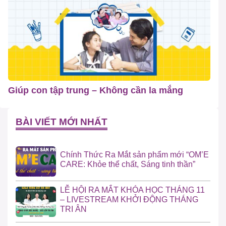
Giúp con tập trung – Không cần la mắng
BÀI VIẾT MỚI NHẤT
Chính Thức Ra Mắt sản phẩm mới “OM’E
CARE: Khỏe thể chất, Sáng tinh thần”
LỄ HỘI RA MẮT KHÓA HỌC THÁNG 11
– LIVESTREAM KHỞI ĐỘNG THÁNG
TRI ÂN