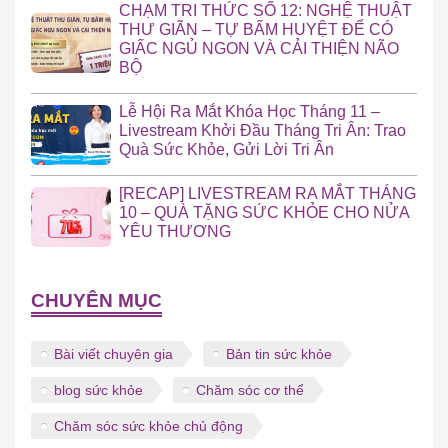
CHẠM TRI THỨC SỐ 12: NGHỆ THUẬT
THƯ GIÃN – TỰ BẤM HUYỆT ĐỂ CÓ
GIẤC NGỦ NGON VÀ CẢI THIỆN NÃO
BỘ
Lễ Hội Ra Mắt Khóa Học Tháng 11 –
Livestream Khởi Đầu Tháng Tri Ân: Trao
Quà Sức Khỏe, Gửi Lời Tri Ân
[RECAP] LIVESTREAM RA MẮT THÁNG
10 – QUÀ TẶNG SỨC KHỎE CHO NỬA
YÊU THƯƠNG
CHUYÊN MỤC
Bài viết chuyên gia
Bản tin sức khỏe
blog sức khỏe
Chăm sóc cơ thể
Chăm sóc sức khỏe chủ động