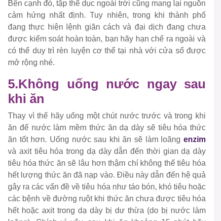
Bên cạnh đó, tập thể dục ngoài trời cũng mang lại nguồn
cảm hứng nhất định. Tuy nhiên, trong khi thành phố
đang thực hiện lệnh giãn cách và đại dịch đang chưa
được kiểm soát hoàn toàn, bạn hãy hạn chế ra ngoài và
có thể duy trì rèn luyện cơ thể tại nhà với cửa sổ được
mở rộng nhé.
5.Không uống nước ngay sau
khi ăn
Thay vì thế hãy uống một chút nước trước và trong khi
ăn để nước làm mềm thức ăn dạ dày sẽ tiêu hóa thức
ăn tốt hơn. Uống nước sau khi ăn sẽ làm loãng
enzim
và axit tiêu hóa trong dạ dày dẫn đến thời gian dạ dày
tiêu hóa thức ăn sẽ lâu hơn thậm chí không thể tiêu hóa
hết lượng thức ăn đã nạp vào. Điều này dẫn đến hệ quả
gây ra các vấn đề về tiêu hóa như táo bón, khó tiêu hoặc
các bệnh về đường ruột khi thức ăn chưa được tiêu hóa
hết hoặc axit trong dạ dày bị dư thừa (do bị nước làm