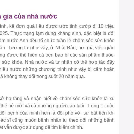
m gia của nhà nước
inh, kê đơn quá liều được ước tính cướp đi 10 triệu
5. Thực trạng lạm dụng kháng sinh, đặc biệt là đối
năm nước Anh đều tổ chức tuần lễ chăm sóc sức khỏe
n. Tương tự như vậy, ở Nhật Bản, nơi mà việc giáo
g được thể hiện cả trên bao bì các sản phẩm thuốc,
g sức khỏe. Nhà nước và tư nhân có thể hợp tác đẩy
hiều nước những chương trình như vậy bị cấm hoàn
đã không thay đổi trong suốt 20 năm qua.
sở hạ tầng và nhận biết về chăm sóc sức khỏe là xu
 thế hệ mới và cả những người cao tuổi. Trong 1 cuộc
õi bệnh của mình hơn là đối phó với sự bất tiện khi
 bác sĩ cũng muốn bệnh nhân tự theo dõi những bệnh
net vẫn được sử dụng để tìm kiếm chính.