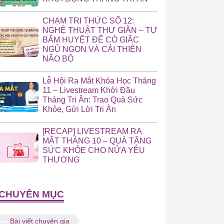
CHẠM TRI THỨC SỐ 12:
NGHỆ THUẬT THƯ GIÃN – TỰ
BẤM HUYỆT ĐỂ CÓ GIẤC
NGỦ NGON VÀ CẢI THIỆN
NÃO BỘ
Lễ Hội Ra Mắt Khóa Học Tháng
11 – Livestream Khởi Đầu
Tháng Tri Ân: Trao Quà Sức
Khỏe, Gửi Lời Tri Ân
[RECAP] LIVESTREAM RA
MẮT THÁNG 10 – QUÀ TẶNG
SỨC KHỎE CHO NỬA YÊU
THƯƠNG
CHUYÊN MỤC
Bài viết chuyên gia