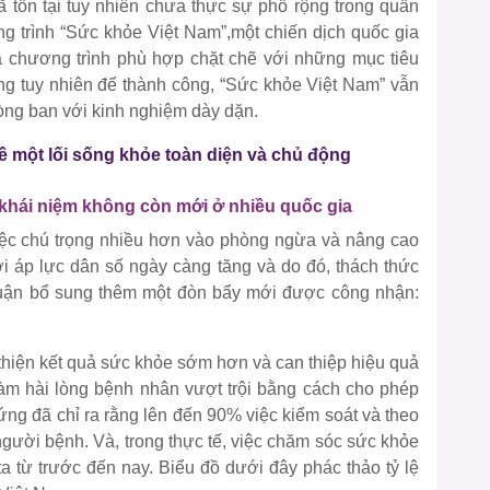
tồn tại tuy nhiên chưa thực sự phổ rộng trong quần
 trình “Sức khỏe Việt Nam”,một chiến dịch quốc gia
a chương trình phù hợp chặt chẽ với những mục tiêu
g tuy nhiên để thành công, “Sức khỏe Việt Nam” vẫn
òng ban với kinh nghiệm dày dặn.
ề một lối sống khỏe toàn diện và chủ động
khái niệm không còn mới ở nhiều quốc gia
iệc chú trọng nhiều hơn vào phòng ngừa và nâng cao
ới áp lực dân số ngày càng tăng và do đó, thách thức
huận bổ sung thêm một đòn bẩy mới được công nhận:
 thiện kết quả sức khỏe sớm hơn và can thiệp hiệu quả
 làm hài lòng bệnh nhân vượt trội bằng cách cho phép
ứng đã chỉ ra rằng lên đến 90% việc kiểm soát và theo
 người bệnh. Và, trong thực tế, việc chăm sóc sức khỏe
a từ trước đến nay. Biểu đồ dưới đây phác thảo tỷ lệ