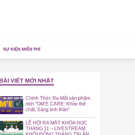
SỰ KIỆN MIỄN PHÍ
BÀI VIẾT MỚI NHẤT
Chính Thức Ra Mắt sản phẩm
mới “OM’E CARE: Khỏe thể
chất, Sáng tinh thần”
LỄ HỘI RA MẮT KHÓA HỌC
THÁNG 11 – LIVESTREAM
KHỞI ĐỘNG THÁNG TRI ÂN