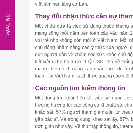
viết làm nền tảng cơ bản.
Thay đổi nhận thức cần sự tha
Bài Trước
Một ví dụ nữa là việc sử dụng thuốc kháng s
mạng sống mỗi năm trên toàn cầu vào năm 202
với trẻ nhỏ không còn mới ở Việt Nam. Mỗi 
chủ động nhằm nâng cao ý thức của người dâ
dục người dân về chăm sóc sức khỏe chủ độn
tiết kiệm cho họ được 1 tỷ USD cho hệ thốn
mạnh chiến dịch nâng cao nhận thức dù ở n
toàn. Tại Việt Nam, cách thức quảng cáo y tế 
Các nguồn tìm kiếm thông tin
Một động lực khác liên kết việc sử dụng cơ 
hướng hướng tới các công cụ kĩ thuật số, cho
khảo sát, 57% người tham gia muốn tự theo d
gặp bác sĩ. Và trong cùng khảo sát ấy, 87%
đơn giản như vậy. Về thu thập thông tin, inter