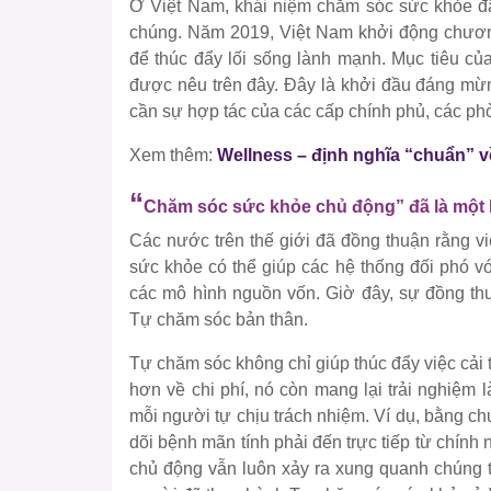
Ở Việt Nam, khái niệm chăm sóc sức khỏe đã 
chúng. Năm 2019, Việt Nam khởi động chương
để thúc đẩy lối sống lành mạnh. Mục tiêu củ
được nêu trên đây. Đây là khởi đầu đáng mừn
cần sự hợp tác của các cấp chính phủ, các ph
Xem thêm:
Wellness – định nghĩa “chuẩn” v
“
Chăm sóc sức khỏe chủ động” đã là một 
Các nước trên thế giới đã đồng thuận rằng v
sức khỏe có thể giúp các hệ thống đối phó v
các mô hình nguồn vốn. Giờ đây, sự đồng t
Tự chăm sóc bản thân.
Tự chăm sóc không chỉ giúp thúc đẩy việc cải
hơn về chi phí, nó còn mang lại trải nghiệm
mỗi người tự chịu trách nhiệm. Ví dụ, bằng ch
dõi bệnh mãn tính phải đến trực tiếp từ chính
chủ động vẫn luôn xảy ra xung quanh chúng t