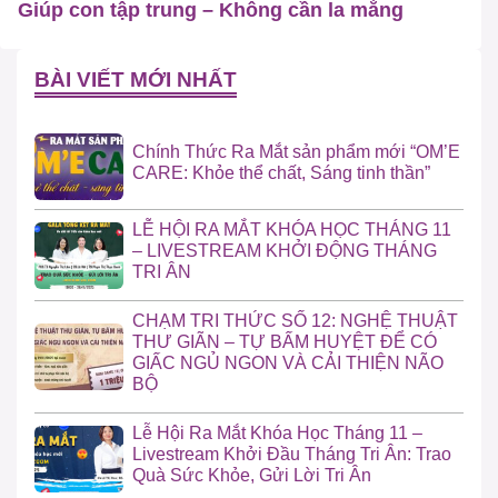
Giúp con tập trung – Không cần la mắng
BÀI VIẾT MỚI NHẤT
Chính Thức Ra Mắt sản phẩm mới “OM’E
CARE: Khỏe thể chất, Sáng tinh thần”
LỄ HỘI RA MẮT KHÓA HỌC THÁNG 11
– LIVESTREAM KHỞI ĐỘNG THÁNG
TRI ÂN
CHẠM TRI THỨC SỐ 12: NGHỆ THUẬT
THƯ GIÃN – TỰ BẤM HUYỆT ĐỂ CÓ
GIẤC NGỦ NGON VÀ CẢI THIỆN NÃO
BỘ
Lễ Hội Ra Mắt Khóa Học Tháng 11 –
Livestream Khởi Đầu Tháng Tri Ân: Trao
Quà Sức Khỏe, Gửi Lời Tri Ân