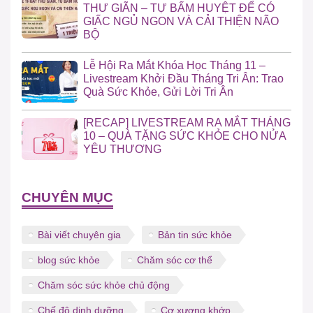
THƯ GIÃN – TỰ BẤM HUYỆT ĐỂ CÓ
GIẤC NGỦ NGON VÀ CẢI THIỆN NÃO
BỘ
Lễ Hội Ra Mắt Khóa Học Tháng 11 –
Livestream Khởi Đầu Tháng Tri Ân: Trao
Quà Sức Khỏe, Gửi Lời Tri Ân
[RECAP] LIVESTREAM RA MẮT THÁNG
10 – QUÀ TẶNG SỨC KHỎE CHO NỬA
YÊU THƯƠNG
CHUYÊN MỤC
Bài viết chuyên gia
Bản tin sức khỏe
blog sức khỏe
Chăm sóc cơ thể
Chăm sóc sức khỏe chủ động
Chế độ dinh dưỡng
Cơ xương khớp