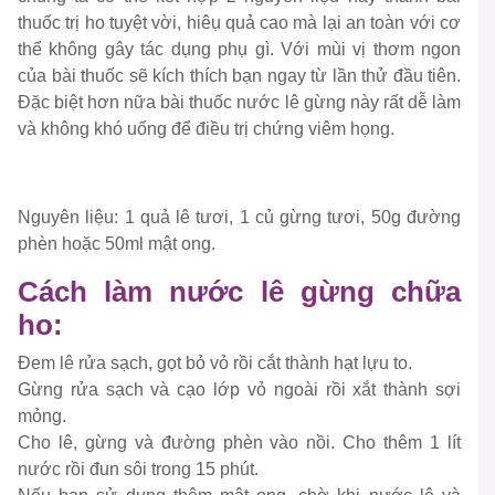
thuốc trị ho tuyệt vời, hiêụ quả cao mà lại an toàn với cơ
thể không gây tác dụng phụ gì. Với mùi vị thơm ngon
của bài thuốc sẽ kích thích bạn ngay từ lần thử đầu tiên.
Đặc biệt hơn nữa bài thuốc nước lê gừng này rất dễ làm
và không khó uống để điều trị chứng viêm họng.
Nguyên liệu: 1 quả lê tươi, 1 củ gừng tươi, 50g đường
phèn hoặc 50ml mật ong.
Cách làm nước lê gừng chữa
ho:
Đem lê rửa sạch, gọt bỏ vỏ rồi cắt thành hạt lựu to.
Gừng rửa sạch và cạo lớp vỏ ngoài rồi xắt thành sợi
mỏng.
Cho lê, gừng và đường phèn vào nồi. Cho thêm 1 lít
nước rồi đun sôi trong 15 phút.