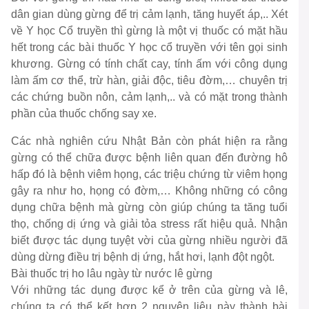
dân gian dùng gừng để trị cảm lạnh, tăng huyết áp,.. Xét
về Y học Cổ truyền thì gừng là một vị thuốc có mặt hầu
hết trong các bài thuốc Y học cổ truyền với tên gọi sinh
khương. Gừng có tính chất cay, tính ấm với công dụng
làm ấm cơ thể, trừ hàn, giải độc, tiêu đờm,… chuyên trị
các chứng buồn nôn, cảm lạnh,.. và có mặt trong thành
phần của thuốc chống say xe.
Các nhà nghiên cứu Nhật Bản còn phát hiện ra rằng
gừng có thể chữa được bệnh liên quan đến đường hô
hấp đó là bệnh viêm họng, các triệu chứng từ viêm họng
gây ra như ho, họng có đờm,… Không những có công
dụng chữa bệnh mà gừng còn giúp chúng ta tăng tuổi
thọ, chống dị ứng và giải tỏa stress rất hiệu quả. Nhận
biết được tác dụng tuyệt vời của gừng nhiều người đã
dùng dừng điều trị bệnh dị ứng, hắt hơi, lạnh đột ngột.
Bài thuốc trị ho lâu ngày từ nước lê gừng
Với những tác dụng được kể ở trên của gừng và lê,
chúng ta có thể kết hợp 2 nguyên liệu này thành bài