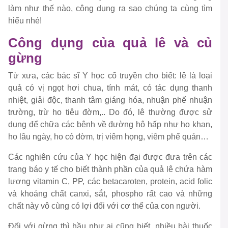
làm như thế nào, công dụng ra sao chúng ta cùng tìm
hiểu nhé!
Công dụng của quả lê và củ
gừng
Từ xưa, các bác sĩ Y học cổ truyền cho biết: lê là loại
quả có vị ngọt hơi chua, tính mát, có tác dụng thanh
nhiệt, giải độc, thanh tâm giáng hóa, nhuận phế nhuận
trường, trừ ho tiêu đờm,.. Do đó, lê thường được sử
dụng để chữa các bệnh về đường hô hấp như ho khan,
ho lâu ngày, ho có đờm, trị viêm họng, viêm phế quản…
Các nghiên cứu của Y học hiện đại được đưa trên các
trang báo y tế cho biết thành phần của quả lê chứa hàm
lượng vitamin C, PP, các betacaroten, protein, acid folic
và khoáng chất canxi, sắt, phospho rất cao và những
chất này vô cùng có lợi đối với cơ thể của con người.
Đối với gừng thì hầu như ai cũng biết, nhiều bài thuốc