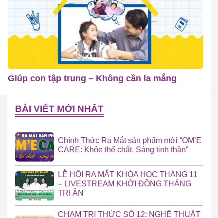
Giúp con tập trung – Không cần la mắng
BÀI VIẾT MỚI NHẤT
Chính Thức Ra Mắt sản phẩm mới “OM’E
CARE: Khỏe thể chất, Sáng tinh thần”
LỄ HỘI RA MẮT KHÓA HỌC THÁNG 11
– LIVESTREAM KHỞI ĐỘNG THÁNG
TRI ÂN
CHẠM TRI THỨC SỐ 12: NGHỆ THUẬT