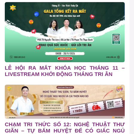
LỄ HỘI RA MẮT KHÓA HỌC THÁNG 11 –
LIVESTREAM KHỞI ĐỘNG THÁNG TRI ÂN
CHẠM TRI THỨC SỐ 12: NGHỆ THUẬT THƯ
GIÃN – TỰ BẤM HUYỆT ĐỂ CÓ GIẤC NGỦ