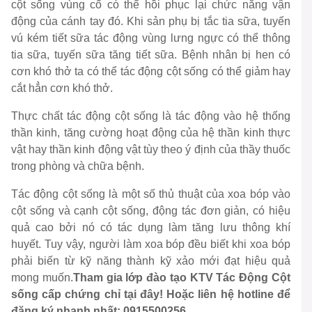
cột sống vùng cổ có thể hồi phục lại chức năng vận
động của cánh tay đó. Khi sản phụ bị tắc tia sữa, tuyến
vú kém tiết sữa tác động vùng lưng ngực có thể thông
tia sữa, tuyến sữa tăng tiết sữa. Bệnh nhân bị hen có
cơn khó thở ta có thể tác động cột sống có thể giảm hay
cắt hẳn cơn khó thở.
Thực chất tác động cột sống là tác động vào hệ thống
thần kinh, tăng cường hoạt động của hệ thần kinh thực
vật hay thần kinh động vật tùy theo ý định của thầy thuốc
trong phòng và chữa bệnh.
Tác động cột sống là một số thủ thuật của xoa bóp vào
cột sống và cạnh cột sống, động tác đơn giản, có hiệu
quả cao bởi nó có tác dụng làm tăng lưu thông khí
huyết. Tuy vậy, người làm xoa bóp đều biết khi xoa bóp
phải biến từ kỹ năng thành kỹ xảo mới đạt hiệu quả
mong muốn.
Tham gia lớp đào tạo KTV Tác Động Cột
sống cấp chứng chỉ
tại đây!
Hoặc liên hệ hotline để
đăng ký nhanh nhất: 0915500256