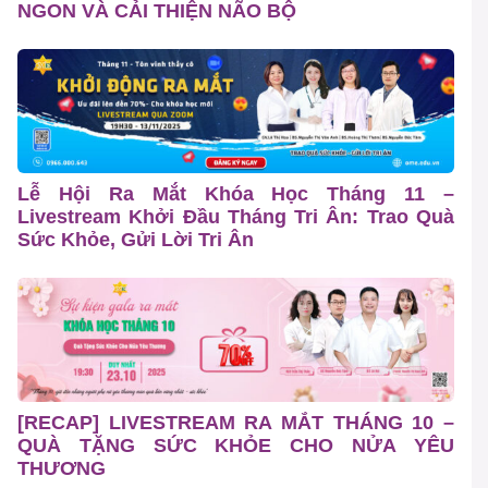
NGON VÀ CẢI THIỆN NÃO BỘ
Lễ Hội Ra Mắt Khóa Học Tháng 11 –
Livestream Khởi Đầu Tháng Tri Ân: Trao Quà
Sức Khỏe, Gửi Lời Tri Ân
[RECAP] LIVESTREAM RA MẮT THÁNG 10 –
QUÀ TẶNG SỨC KHỎE CHO NỬA YÊU
THƯƠNG