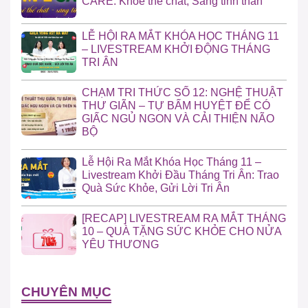
CARE: Khỏe thể chất, Sáng tinh thần”
LỄ HỘI RA MẮT KHÓA HỌC THÁNG 11
– LIVESTREAM KHỞI ĐỘNG THÁNG
TRI ÂN
CHẠM TRI THỨC SỐ 12: NGHỆ THUẬT
THƯ GIÃN – TỰ BẤM HUYỆT ĐỂ CÓ
GIẤC NGỦ NGON VÀ CẢI THIỆN NÃO
BỘ
Lễ Hội Ra Mắt Khóa Học Tháng 11 –
Livestream Khởi Đầu Tháng Tri Ân: Trao
Quà Sức Khỏe, Gửi Lời Tri Ân
[RECAP] LIVESTREAM RA MẮT THÁNG
10 – QUÀ TẶNG SỨC KHỎE CHO NỬA
YÊU THƯƠNG
CHUYÊN MỤC