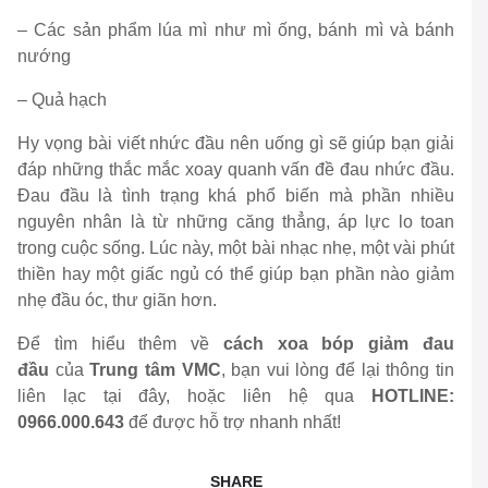
– Các sản phẩm lúa mì như mì ống, bánh mì và bánh
nướng
– Quả hạch
Hy vọng bài viết nhức đầu nên uống gì sẽ giúp bạn giải
đáp những thắc mắc xoay quanh vấn đề đau nhức đầu.
Đau đầu là tình trạng khá phổ biến mà phần nhiều
nguyên nhân là từ những căng thẳng, áp lực lo toan
trong cuộc sống. Lúc này, một bài nhạc nhẹ, một vài phút
thiền hay một giấc ngủ có thể giúp bạn phần nào giảm
nhẹ đầu óc, thư giãn hơn.
Để tìm hiểu thêm về
cách xoa bóp giảm đau
đầu
của
Trung tâm VMC
, bạn vui lòng để lại thông tin
liên lạc tại đây, hoặc liên hệ qua
HOTLINE:
0966.000.643
để được hỗ trợ nhanh nhất!
SHARE