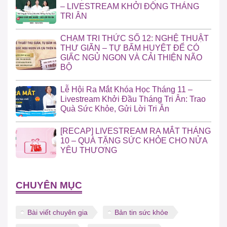
– LIVESTREAM KHỞI ĐỘNG THÁNG
TRI ÂN
CHẠM TRI THỨC SỐ 12: NGHỆ THUẬT
THƯ GIÃN – TỰ BẤM HUYỆT ĐỂ CÓ
GIẤC NGỦ NGON VÀ CẢI THIỆN NÃO
BỘ
Lễ Hội Ra Mắt Khóa Học Tháng 11 –
Livestream Khởi Đầu Tháng Tri Ân: Trao
Quà Sức Khỏe, Gửi Lời Tri Ân
[RECAP] LIVESTREAM RA MẮT THÁNG
10 – QUÀ TẶNG SỨC KHỎE CHO NỬA
YÊU THƯƠNG
CHUYÊN MỤC
Bài viết chuyên gia
Bản tin sức khỏe