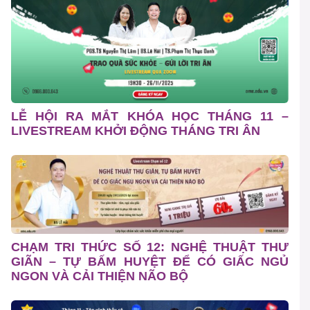
LỄ HỘI RA MẮT KHÓA HỌC THÁNG 11 –
LIVESTREAM KHỞI ĐỘNG THÁNG TRI ÂN
CHẠM TRI THỨC SỐ 12: NGHỆ THUẬT THƯ
GIÃN – TỰ BẤM HUYỆT ĐỂ CÓ GIẤC NGỦ
NGON VÀ CẢI THIỆN NÃO BỘ