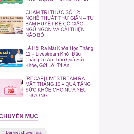
CHẠM TRI THỨC SỐ 12:
NGHỆ THUẬT THƯ GIÃN – TỰ
BẤM HUYỆT ĐỂ CÓ GIẤC
NGỦ NGON VÀ CẢI THIỆN
NÃO BỘ
Lễ Hội Ra Mắt Khóa Học Tháng
11 – Livestream Khởi Đầu
Tháng Tri Ân: Trao Quà Sức
Khỏe, Gửi Lời Tri Ân
[RECAP] LIVESTREAM RA
MẮT THÁNG 10 – QUÀ TẶNG
SỨC KHỎE CHO NỬA YÊU
THƯƠNG
CHUYÊN MỤC
Bài viết chuyên gia