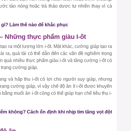
c táo nóng hoặc trà thảo dược tự nhiên thay vì cà
 gì? Làm thế nào để khắc phục
 – Những thực phẩm giàu I-ốt
tạo ra một lượng lớn i-ốt. Mặt khác, cường giáp tạo ra
oài ra, quá tải có thể dẫn đến các vấn đề nghiêm trọng
n quá nhiều thực phẩm giàu i-ốt và tăng cường i-ốt có
h trạng cường giáp.
ng và hấp thu i-ốt có lợi cho người suy giáp, nhưng
 trạng cường giáp, vì vậy chế độ ăn ít i-ốt được khuyến
bằng muối ăn i-ốt cũng có thể giúp hạn chế tiêu thụ i-
iểm không? Cách ổn định khi nhịp tim tăng vọt đột
 độ ăn