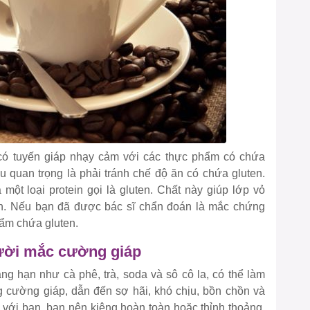
có tuyến giáp nhạy cảm với các thực phẩm có chứa
u quan trọng là phải tránh chế độ ăn có chứa gluten.
ột loại protein gọi là gluten. Chất này giúp lớp vỏ
ơn. Nếu bạn đã được bác sĩ chẩn đoán là mắc chứng
ẩm chứa gluten.
gười mắc cường giáp
g hạn như cà phê, trà, soda và sô cô la, có thể làm
ng cường giáp, dẫn đến sợ hãi, khó chịu, bồn chồn và
i với bạn, bạn nên kiêng hoàn toàn hoặc thỉnh thoảng.