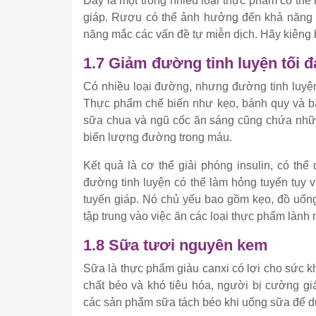
Đây là một trong nhiều loại thực phẩm có thể
giáp. Rượu có thể ảnh hưởng đến khả năng s
năng mắc các vấn đề tự miễn dịch. Hãy kiêng
1.7 Giảm đường tinh luyện tối 
Có nhiều loại đường, nhưng đường tinh luyện 
Thực phẩm chế biến như kẹo, bánh quy và bá
sữa chua và ngũ cốc ăn sáng cũng chứa những
biến lượng đường trong máu.
Kết quả là cơ thể giải phóng insulin, có th
đường tinh luyện có thể làm hỏng tuyến tụy 
tuyến giáp. Nó chủ yếu bao gồm kẹo, đồ uốn
tập trung vào việc ăn các loại thực phẩm lành 
1.8 Sữa tươi nguyên kem
Sữa là thực phẩm giàu canxi có lợi cho sức 
chất béo và khó tiêu hóa, người bị cường g
các sản phẩm sữa tách béo khi uống sữa để duy