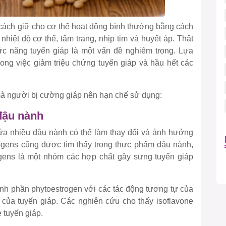
 cách giữ cho cơ thể hoạt động bình thường bằng cách
nhiệt độ cơ thể, tâm trạng, nhịp tim và huyết áp. Thật
ức năng tuyến giáp là một vấn đề nghiêm trọng. Lựa
rong việc giảm triệu chứng tuyến giáp và hầu hết các
à người bị cường giáp nên hạn chế sử dụng:
đậu nành
ứa nhiều đậu nành có thể làm thay đổi và ảnh hưởng
trogens cũng được tìm thấy trong thực phẩm đậu nành,
ogens là một nhóm các hợp chất gây sưng tuyến giáp
nh phần phytoestrogen với các tác động tương tự của
 của tuyến giáp. Các nghiên cứu cho thấy isoflavone
 tuyến giáp.