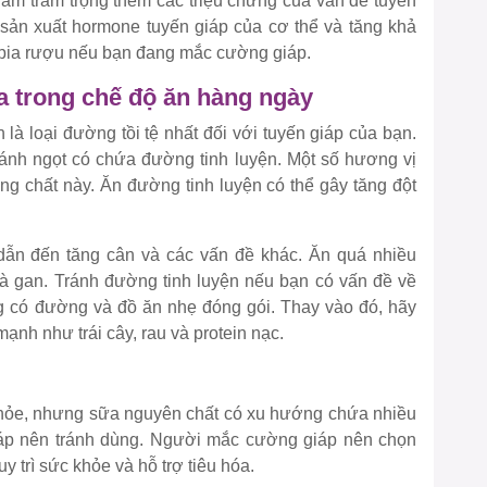
 làm trầm trọng thêm các triệu chứng của vấn đề tuyến
ản xuất hormone tuyến giáp của cơ thể và tăng khả
 bia rượu nếu bạn đang mắc cường giáp.
đa trong chế độ ăn hàng ngày
là loại đường tồi tệ nhất đối với tuyến giáp của bạn.
nh ngọt có chứa đường tinh luyện. Một số hương vị
 chất này. Ăn đường tinh luyện có thể gây tăng đột
ể dẫn đến tăng cân và các vấn đề khác. Ăn quá nhiều
và gan. Tránh đường tinh luyện nếu bạn có vấn đề về
g có đường và đồ ăn nhẹ đóng gói. Thay vào đó, hãy
mạnh như trái cây, rau và protein nạc.
khỏe, nhưng sữa nguyên chất có xu hướng chứa nhiều
iáp nên tránh dùng. Người mắc cường giáp nên chọn
 trì sức khỏe và hỗ trợ tiêu hóa.