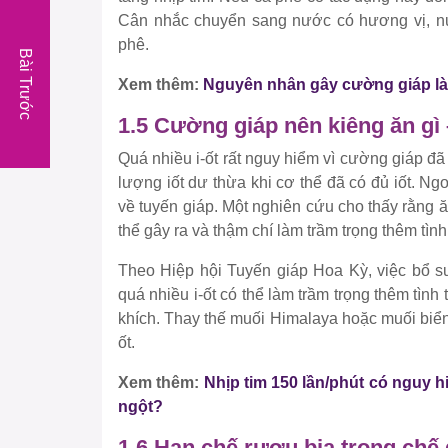
Cân nhắc chuyển sang nước có hương vị, nướ
phê.
Bài Trước
Xem thêm:
Nguyên nhân gây cường giáp là
1.5 Cường giáp nên kiêng ăn gì
Quá nhiều i-ốt rất nguy hiểm vì cường giáp đã 
lượng iốt dư thừa khi cơ thể đã có đủ iốt. Ng
về tuyến giáp. Một nghiên cứu cho thấy rằng ă
thể gây ra và thậm chí làm trầm trọng thêm tìn
Theo Hiệp hội Tuyến giáp Hoa Kỳ, việc bổ su
quá nhiều i-ốt có thể làm trầm trọng thêm tình
khích. Thay thế muối Himalaya hoặc muối biển 
ốt.
Xem thêm:
Nhịp tim 150 lần/phút có nguy h
ngột?
1.6 Hạn chế rượu bia trong chế