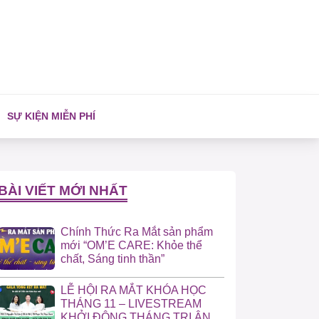
SỰ KIỆN MIỄN PHÍ
BÀI VIẾT MỚI NHẤT
Chính Thức Ra Mắt sản phẩm
mới “OM’E CARE: Khỏe thể
chất, Sáng tinh thần”
LỄ HỘI RA MẮT KHÓA HỌC
THÁNG 11 – LIVESTREAM
KHỞI ĐỘNG THÁNG TRI ÂN