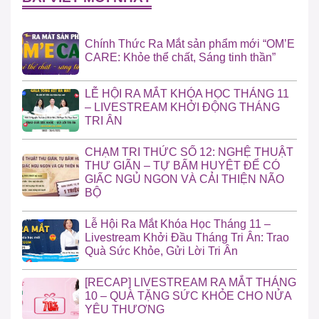
Chính Thức Ra Mắt sản phẩm mới “OM’E
CARE: Khỏe thể chất, Sáng tinh thần”
LỄ HỘI RA MẮT KHÓA HỌC THÁNG 11
– LIVESTREAM KHỞI ĐỘNG THÁNG
TRI ÂN
CHẠM TRI THỨC SỐ 12: NGHỆ THUẬT
THƯ GIÃN – TỰ BẤM HUYỆT ĐỂ CÓ
GIẤC NGỦ NGON VÀ CẢI THIỆN NÃO
BỘ
Lễ Hội Ra Mắt Khóa Học Tháng 11 –
Livestream Khởi Đầu Tháng Tri Ân: Trao
Quà Sức Khỏe, Gửi Lời Tri Ân
[RECAP] LIVESTREAM RA MẮT THÁNG
10 – QUÀ TẶNG SỨC KHỎE CHO NỬA
YÊU THƯƠNG