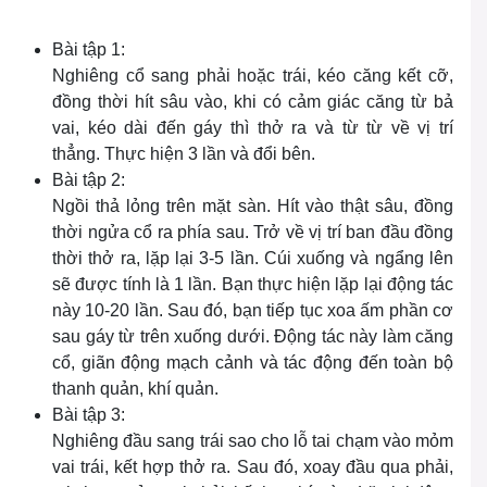
Bài tập 1:
Nghiêng cổ sang phải hoặc trái, kéo căng kết cỡ,
đồng thời hít sâu vào, khi có cảm giác căng từ bả
vai, kéo dài đến gáy thì thở ra và từ từ về vị trí
thẳng. Thực hiện 3 lần và đổi bên.
Bài tập 2:
Ngồi thả lỏng trên mặt sàn. Hít vào thật sâu, đồng
thời ngửa cổ ra phía sau. Trở về vị trí ban đầu đồng
thời thở ra, lặp lại 3-5 lần. Cúi xuống và ngẩng lên
sẽ được tính là 1 lần. Bạn thực hiện lặp lại động tác
này 10-20 lần. Sau đó, bạn tiếp tục xoa ấm phần cơ
sau gáy từ trên xuống dưới. Động tác này làm căng
cổ, giãn động mạch cảnh và tác động đến toàn bộ
thanh quản, khí quản.
Bài tập 3:
Nghiêng đầu sang trái sao cho lỗ tai chạm vào mỏm
vai trái, kết hợp thở ra. Sau đó, xoay đầu qua phải,