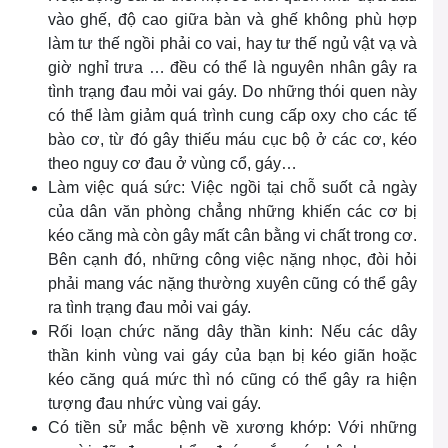
vào ghế, độ cao giữa bàn và ghế không phù hợp
làm tư thế ngồi phải co vai, hay tư thế ngủ vật vạ và
giờ nghỉ trưa … đều có thể là nguyên nhân gây ra
tình trạng đau mỏi vai gáy. Do những thói quen này
có thể làm giảm quá trình cung cấp oxy cho các tế
bào cơ, từ đó gây thiếu máu cục bộ ở các cơ, kéo
theo nguy cơ đau ở vùng cổ, gáy…
Làm việc quá sức: Việc ngồi tại chỗ suốt cả ngày
của dân văn phòng chẳng những khiến các cơ bị
kéo căng mà còn gây mất cân bằng vi chất trong cơ.
Bên cạnh đó, những công việc nặng nhọc, đòi hỏi
phải mang vác nặng thường xuyên cũng có thể gây
ra tình trạng đau mỏi vai gáy.
Rối loạn chức năng dây thần kinh: Nếu các dây
thần kinh vùng vai gáy của bạn bị kéo giãn hoặc
kéo căng quá mức thì nó cũng có thể gây ra hiện
tượng đau nhức vùng vai gáy.
Có tiền sử mắc bệnh về xương khớp: Với những