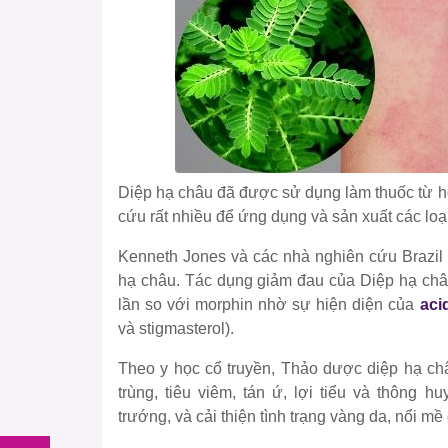
Diệp hạ châu đã được sử dụng làm thuốc từ h
cứu rất nhiều để ứng dụng và sản xuất các lo
Kenneth Jones và các nhà nghiên cứu Brazi
hạ châu. Tác dụng giảm đau của Diệp hạ ch
lần so với morphin nhờ sự hiện diện của
acid
và stigmasterol).
Theo y học cổ truyền, Thảo dược diệp hạ châu
trùng, tiêu viêm, tán ứ, lợi tiểu và thông 
trướng, và cải thiện tình trạng vàng da, nổi mề