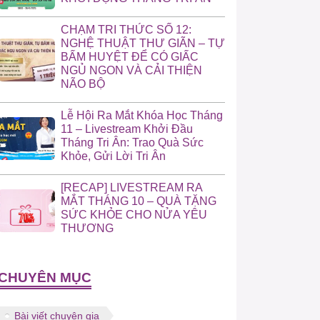
CHẠM TRI THỨC SỐ 12:
NGHỆ THUẬT THƯ GIÃN – TỰ
BẤM HUYỆT ĐỂ CÓ GIẤC
NGỦ NGON VÀ CẢI THIỆN
NÃO BỘ
Lễ Hội Ra Mắt Khóa Học Tháng
11 – Livestream Khởi Đầu
Tháng Tri Ân: Trao Quà Sức
Khỏe, Gửi Lời Tri Ân
[RECAP] LIVESTREAM RA
MẮT THÁNG 10 – QUÀ TẶNG
SỨC KHỎE CHO NỬA YÊU
THƯƠNG
CHUYÊN MỤC
Bài viết chuyên gia