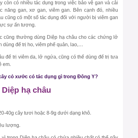
y còn có nhiều tác dụng trong việc bảo vệ gan và cải
ức năng gan, xơ gan, viêm gan. Bên cạnh đó, nhiều
u cũng có một số tác dụng đối với người bị viêm gan
hực sự ấn tượng.
ốc cũng thường dùng Diệp hạ châu cho các chứng lở
n dùng để trị ho, viêm phế quản, lao,…
 để trị viêm da, lở ngứa, cũng có thể dùng để trị tưa
rẻ em.
cây cỏ xước có tác dụng gì trong Đông Y?
 Diệp hạ châu
20-40g cây tươi hoặc 8-9g dưới dạng khô.
iều lượng.
 vì trong Diệp hạ châu có chứa nhiều chất có thể gây