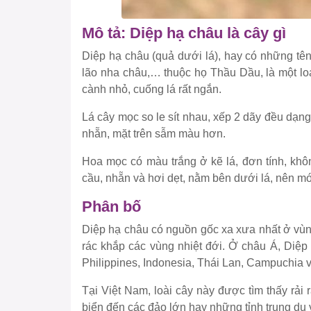
Mô tả: Diệp hạ châu là cây gì
Diệp hạ châu (quả dưới lá), hay có những tên 
lão nha châu,… thuộc họ Thầu Dầu, là một lo
cành nhỏ, cuống lá rất ngắn.
Lá cây mọc so le sít nhau, xếp 2 dãy đều dạng
nhẵn, mặt trên sẫm màu hơn.
Hoa mọc có màu trắng ở kẽ lá, đơn tính, khô
cầu, nhẵn và hơi dẹt, nằm bên dưới lá, nên mớ
Phân bố
Diệp hạ châu có nguồn gốc xa xưa nhất ở vùn
rác khắp các vùng nhiệt đới. Ở châu Á, Diệp
Philippines, Indonesia, Thái Lan, Campuchia 
Tại Việt Nam, loài cây này được tìm thấy rải
biển đến các đảo lớn hay những tỉnh trung du 