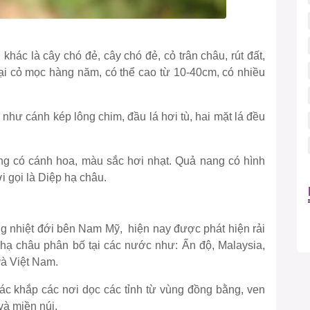
khác là cây chó đẻ, cây chó đẻ, cỏ trân châu, rút đất,
ại cỏ mọc hàng năm, có thể cao từ 10-40cm, có nhiều
 như cánh kép lông chim, đầu lá hơi tù, hai mặt lá đều
ng có cánh hoa, màu sắc hơi nhạt. Quả nang có hình
i gọi là Diệp hạ châu.
g nhiệt đới bên Nam Mỹ, hiện nay được phát hiện rải
 hạ châu phân bố tại các nước như: Ấn độ, Malaysia,
và Việt Nam.
 rác khắp các nơi dọc các tỉnh từ vùng đồng bằng, ven
và miền núi.