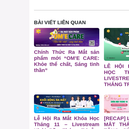
BÀI VIẾT LIÊN QUAN
Chính Thức Ra Mắt sản
phẩm mới “OM’E CARE:
Khỏe thể chất, Sáng tinh
LỄ HỘI
thần”
HỌC T
LIVESTR
THÁNG TR
Lễ Hội Ra Mắt Khóa Học
[RECAP] 
Tháng 11 – Livestream
MẮT TH