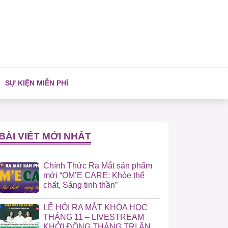
SỰ KIỆN MIỄN PHÍ
BÀI VIẾT MỚI NHẤT
Chính Thức Ra Mắt sản phẩm
mới “OM’E CARE: Khỏe thể
chất, Sáng tinh thần”
LỄ HỘI RA MẮT KHÓA HỌC
THÁNG 11 – LIVESTREAM
KHỞI ĐỘNG THÁNG TRI ÂN