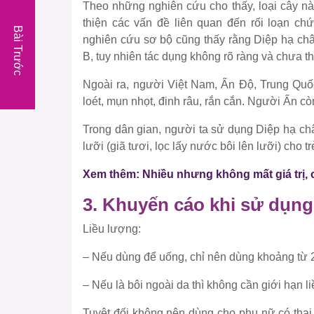
Theo những nghiên cứu cho thấy, loại cây nà
thiện các vấn đề liên quan đến rối loạn ch
Bài Trước
nghiên cứu sơ bộ cũng thấy rằng Diệp hạ châ
B, tuy nhiên tác dụng không rõ ràng và chưa t
Ngoài ra, người Việt Nam, Ấn Độ, Trung Qu
loét, mụn nhọt, đinh râu, rắn cắn. Người Ấn cò
Trong dân gian, người ta sử dụng Diệp hạ châu
lưỡi (giã tươi, lọc lấy nước bôi lên lưỡi) cho t
Xem thêm: Nhiều nhưng không mất giá trị, 
3. Khuyến cáo khi sử dụng
Liều lượng:
– Nếu dùng để uống, chỉ nên dùng khoảng từ 
– Nếu là bôi ngoài da thì không cần giới hạn l
Tuyệt đối không nên dùng cho phụ nữ có thai,