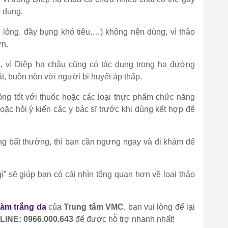
ử dụng.
n lỏng, đầy bụng khó tiêu,…) không nên dùng, vì thảo
ơn.
 vì Diệp hạ châu cũng có tác dụng trong hạ đường
t, buồn nôn với người bị huyết áp thấp.
ng tốt với thuốc hoặc các loại thực phẩm chức năng
ặc hỏi ý kiến các y bác sĩ trước khi dùng kết hợp để
ứng bất thường, thì bạn cần ngưng ngay và đi khám để
ì” sẽ giúp bạn có cái nhìn tổng quan hơn về loại thảo
làm trắng da
của
Trung tâm VMC
, bạn vui lòng để lại
INE: 0966.000.643
để được hỗ trợ nhanh nhất!