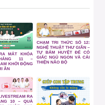
CHẠM TRI THỨC SỐ 12:
NGHỆ THUẬT THƯ GIÃN –
TỰ BẤM HUYỆT ĐỂ CÓ
 RA MẮT KHÓA
GIẤC NGỦ NGON VÀ CẢI
HÁNG 11 –
THIỆN NÃO BỘ
EAM KHỞI ĐỘNG
I ÂN
LIVESTREAM RA
ÁNG 10 – QUÀ