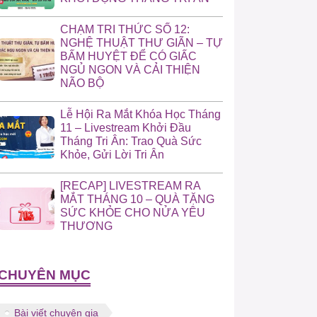
CHẠM TRI THỨC SỐ 12:
NGHỆ THUẬT THƯ GIÃN – TỰ
BẤM HUYỆT ĐỂ CÓ GIẤC
NGỦ NGON VÀ CẢI THIỆN
NÃO BỘ
Lễ Hội Ra Mắt Khóa Học Tháng
11 – Livestream Khởi Đầu
Tháng Tri Ân: Trao Quà Sức
Khỏe, Gửi Lời Tri Ân
[RECAP] LIVESTREAM RA
MẮT THÁNG 10 – QUÀ TẶNG
SỨC KHỎE CHO NỬA YÊU
THƯƠNG
CHUYÊN MỤC
Bài viết chuyên gia