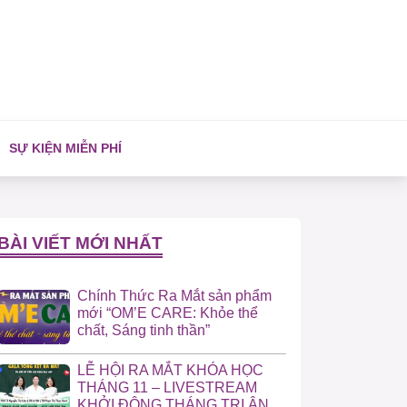
SỰ KIỆN MIỄN PHÍ
BÀI VIẾT MỚI NHẤT
Chính Thức Ra Mắt sản phẩm
mới “OM’E CARE: Khỏe thể
chất, Sáng tinh thần”
LỄ HỘI RA MẮT KHÓA HỌC
THÁNG 11 – LIVESTREAM
KHỞI ĐỘNG THÁNG TRI ÂN