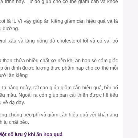
uá trình này. Từ đó giúp cho cơ thể giảm cân và khỏe
 là ít. Vì vậy giúp ăn kiêng giảm cân hiệu quả và là
u đường.
ol xấu và tăng nồng độ cholesterol tốt và có vai trò
 than chứa nhiều chất xơ nên khi ăn bạn sẽ cảm giác
úp ổn định được lượng thực phẩm nạp cho cơ thể mỗi
ười ăn kiêng
trị hằng ngày, rất cao giúp giảm cân hiệu quả, bồi bổ
iếu máu. Ngoài ra còn giúp bạn cải thiện được hệ tiêu
u về dạ dày.
dụng chống béo phì và giảm cân hiệu quả với khả năng
h tụ chất béo.
ột số lưu ý khi ăn hoa quả