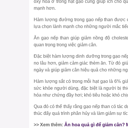
oxy hóa ở trong hạt gạo cũng giúp ích cho q
mạnh hơn.
Hàm lượng đường trong gạo nếp than được coi
lựa chọn lành mạnh cho những người mắc tiể
Ăn gạo nếp than giúp giảm nồng độ cholester
quan trọng trong việc giảm cân.
Đặc biệt hàm lượng dinh dưỡng trong gạo nếp
no lâu hơn, giảm cảm giác thèm ăn. Từ đó gi
ngày và giúp giảm cân hiệu quả cho những ng
Hàm lượng sắt có trong mỗi hạt gạo là 6% giá 
sức khỏe người dùng, đặc biệt là người bị th
hóa như chứng đầy hơi; khó tiêu hoặc khó chị
Qua đó có thể thấy rằng gạo nếp than có tác 
thúc đẩy quá trình phân hủy và làm giảm sự tíc
>> Xem thêm:
Ăn hoa quả gì để giảm cân? M