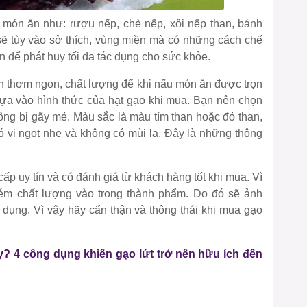
món ăn như: rượu nếp, chè nếp, xôi nếp than, bánh
ẽ tùy vào sở thích, vùng miền mà có những cách chế
n để phát huy tối đa tác dụng cho sức khỏe.
an thơm ngon, chất lượng để khi nấu món ăn được trọn
ựa vào hình thức của hạt gạo khi mua. Bạn nên chọn
ông bị gãy mẻ. Màu sắc là màu tím than hoặc đỏ than,
 vị ngọt nhẹ và không có mùi lạ. Đây là những thông
p uy tín và có đánh giá từ khách hàng tốt khi mua. Vì
 kém chất lượng vào trong thành phẩm. Do đó sẽ ảnh
 dụng. Vì vậy hãy cẩn thận và thông thái khi mua gạo
? 4 công dụng khiến gạo lứt trở nên hữu ích đến