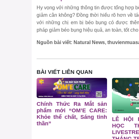
Hy vọng với những thông tin được tổng hợp bê
giảm cân không? Đồng thời hiểu rõ hơn về tác
với những chị em bị béo bụng có được th
pháp giảm béo bụng hiệu quả, an toàn, tốt cho
Nguồn bài viết: Natural News, thuvienmua
BÀI VIẾT LIÊN QUAN
Chính Thức Ra Mắt sản
phẩm mới “OM’E CARE:
Khỏe thể chất, Sáng tinh
LỄ HỘI
thần”
HỌC T
LIVESTR
THÁNG TR