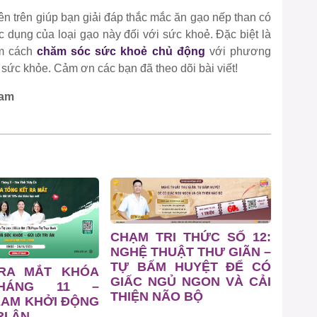
n trên giúp bạn giải đáp thắc mắc ăn gạo nếp than có
 dụng của loại gạo này đối với sức khoẻ. Đặc biệt là
êm cách
chăm sóc sức khoẻ chủ động
với phương
 sức khỏe. Cảm ơn các bạn đã theo dõi bài viết!
sam
CHẠM TRI THỨC SỐ 12:
NGHỆ THUẬT THƯ GIÃN –
TỰ BẤM HUYỆT ĐỂ CÓ
 RA MẮT KHÓA
GIẤC NGỦ NGON VÀ CẢI
HÁNG 11 –
THIỆN NÃO BỘ
EAM KHỞI ĐỘNG
I ÂN