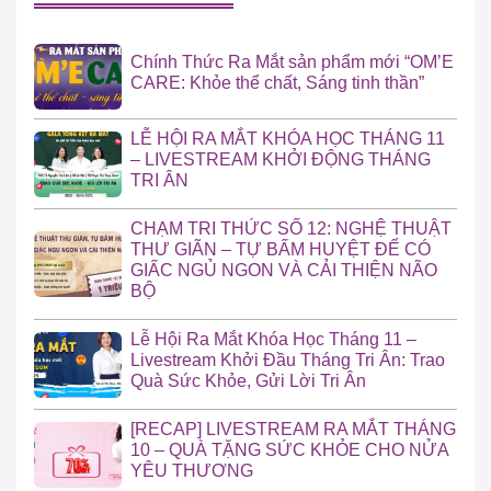
Chính Thức Ra Mắt sản phẩm mới “OM’E
CARE: Khỏe thể chất, Sáng tinh thần”
LỄ HỘI RA MẮT KHÓA HỌC THÁNG 11
– LIVESTREAM KHỞI ĐỘNG THÁNG
TRI ÂN
CHẠM TRI THỨC SỐ 12: NGHỆ THUẬT
THƯ GIÃN – TỰ BẤM HUYỆT ĐỂ CÓ
GIẤC NGỦ NGON VÀ CẢI THIỆN NÃO
BỘ
Lễ Hội Ra Mắt Khóa Học Tháng 11 –
Livestream Khởi Đầu Tháng Tri Ân: Trao
Quà Sức Khỏe, Gửi Lời Tri Ân
[RECAP] LIVESTREAM RA MẮT THÁNG
10 – QUÀ TẶNG SỨC KHỎE CHO NỬA
YÊU THƯƠNG