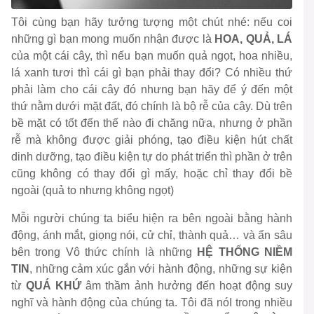
Tôi cùng bạn hãy tưởng tượng một chút nhé: nếu coi
những gì bạn mong muốn nhận được là
HOA, QUẢ, LÁ
của một cái cây, thì nếu bạn muốn quả ngọt, hoa nhiều,
lá xanh tươi thì cái gì bạn phải thay đổi? Có nhiều thứ
phải làm cho cái cây đó nhưng bạn hãy để ý đến một
thứ nằm dưới mặt đất, đó chính là bộ rễ của cây. Dù trên
bề mặt có tốt đến thế nào đi chăng nữa, nhưng ở phần
rễ mà không được giải phóng, tạo điều kiện hút chất
dinh dưỡng, tạo điều kiện tự do phát triển thì phần ở trên
cũng không có thay đổi gì mấy, hoặc chỉ thay đổi bề
ngoài (quả to nhưng không ngọt)
Mỗi người chúng ta biểu hiện ra bên ngoài bằng hành
động, ánh mắt, giọng nói, cử chỉ, thành quả… và ẩn sâu
bên trong Vô thức chính là những
HỆ THỐNG NIỀM
TIN
, những cảm xúc gắn với hành động, những sự kiện
từ
QUÁ KHỨ
âm thầm ảnh hưởng đến hoạt động suy
nghĩ và hành động của chúng ta. Tôi đã nóI trong nhiều