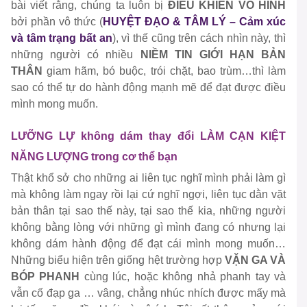
bài viết rằng, chúng ta luôn bị
ĐIỀU KHIỂN VÔ HÌNH
bởi phần vô thức (
HUYỆT ĐẠO & TÂM LÝ – Cảm xúc
và tâm trạng bất an
), vì thế cũng trên cách nhìn này, thì
những người có nhiều
NIỀM TIN GIỚI HẠN BẢN
THÂN
giam hãm, bó buộc, trói chặt, bao trùm…thì làm
sao có thể tự do hành động mạnh mẽ để đạt được điều
mình mong muốn.
LƯỠNG LỰ không dám thay đổi LÀM CẠN KIỆT
NĂNG LƯỢNG trong cơ thể bạn
Thật khổ sở cho những ai liên tục nghĩ mình phải làm gì
mà không làm ngay rồi lại cứ nghĩ ngợi, liên tục dằn vặt
bản thân tại sao thế này, tại sao thế kia, những người
không bằng lòng với những gì mình đang có nhưng lại
không dám hành động để đạt cái mình mong muốn…
Những biểu hiện trên giống hệt trường hợp
VẶN GA VÀ
BÓP PHANH
cùng lúc, hoặc không nhả phanh tay và
vẫn cố đạp ga … vâng, chẳng nhúc nhích được mấy mà