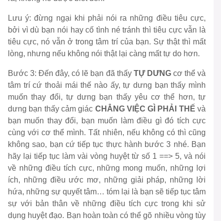
Lưu ý: đừng ngại khi phải nói ra những điều tiêu cực,
bởi vì dù bạn nói hay cố tình né tránh thì tiêu cực vẫn là
tiêu cực, nó vẫn ở trong tâm trí của bạn. Sự thật thì mất
lòng, nhưng nếu không nói thật lại càng mất tự do hơn.
Bước 3: Đến đây, có lẽ bạn đã thấy
TỰ DƯNG
cơ thể và
tâm trí cứ thoải mái thế nào ấy, tự dưng bạn thấy mình
muốn thay đổi, tự dưng bạn thấy yêu cơ thể hơn, tự
dưng bạn thấy cảm giác
CHẲNG VIỆC GÌ PHẢI THẾ
và
bạn muốn thay đổi, bạn muốn làm điều gì đó tích cực
cùng với cơ thể mình. Tất nhiên, nếu không có thì cũng
không sao, bạn cứ tiếp tục thực hành bước 3 nhé. Bạn
hãy lại tiếp tục làm vài vòng huyệt từ số 1 ==> 5, và nói
về những điều tích cực, những mong muốn, những lợi
ích, những điều ước mơ, những giải pháp, những lời
hứa, những sự quyết tâm… tóm lại là bạn sẽ tiếp tục tâm
sự với bản thân về những điều tích cực trong khi sử
dụng huyệt đạo. Bạn hoàn toàn có thể gõ nhiều vòng tùy