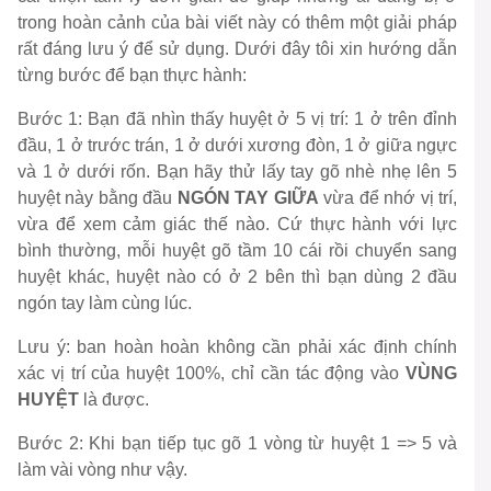
trong hoàn cảnh của bài viết này có thêm một giải pháp
rất đáng lưu ý để sử dụng. Dưới đây tôi xin hướng dẫn
từng bước để bạn thực hành:
Bước 1: Bạn đã nhìn thấy huyệt ở 5 vị trí: 1 ở trên đỉnh
đầu, 1 ở trước trán, 1 ở dưới xương đòn, 1 ở giữa ngực
và 1 ở dưới rốn. Bạn hãy thử lấy tay gõ nhè nhẹ lên 5
huyệt này bằng đầu
NGÓN TAY GIỮA
vừa để nhớ vị trí,
vừa để xem cảm giác thế nào. Cứ thực hành với lực
bình thường, mỗi huyệt gõ tầm 10 cái rồi chuyển sang
huyệt khác, huyệt nào có ở 2 bên thì bạn dùng 2 đầu
ngón tay làm cùng lúc.
Lưu ý: ban hoàn hoàn không cần phải xác định chính
xác vị trí của huyệt 100%, chỉ cần tác động vào
VÙNG
HUYỆT
là được.
Bước 2: Khi bạn tiếp tục gõ 1 vòng từ huyệt 1 => 5 và
làm vài vòng như vậy.