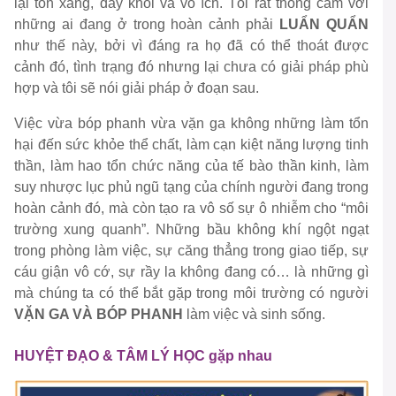
lại tốn xăng, đầy khói và vô ích. Tôi rất thông cảm với
những ai đang ở trong hoàn cảnh phải
LUẨN QUẨN
như thế này, bởi vì đáng ra họ đã có thể thoát được
cảnh đó, tình trạng đó nhưng lại chưa có giải pháp phù
hợp và tôi sẽ nói giải pháp ở đoạn sau.
Việc vừa bóp phanh vừa vặn ga không những làm tổn
hại đến sức khỏe thể chất, làm cạn kiệt năng lượng tinh
thần, làm hao tổn chức năng của tế bào thần kinh, làm
suy nhược lục phủ ngũ tạng của chính người đang trong
hoàn cảnh đó, mà còn tạo ra vô số sự ô nhiễm cho “môi
trường xung quanh”. Những bầu không khí ngột ngạt
trong phòng làm việc, sự căng thẳng trong giao tiếp, sự
cáu giận vô cớ, sự rầy la không đang có… là những gì
mà chúng ta có thể bắt gặp trong môi trường có người
VẶN GA VÀ BÓP PHANH
làm việc và sinh sống.
HUYỆT ĐẠO & TÂM LÝ HỌC gặp nhau