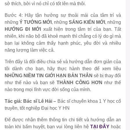
sở thích, bởi vì nó chỉ có tốt lên mà thôi.
Bước 4: Hãy tận hưởng sự thoải mái của tâm trí và
những
Ý TƯỞNG MỚI
, những
SÁNG KIẾN MỚI
, những
HƯỚNG ĐI MỚI
xuất hiện trong tâm trí của bạn. Tất
nhiên, khi não bộ đã khoẻ mạnh thì chẳng có lý do gì mà
bạn lại không cảm thấy hạnh phúc, yêu đời và nhiều
năng lượng làm việc cả.
Trên đây là đôi điều chia sẻ và hướng dẫn đơn giản của
tôi dành cho bạn, hãy thực hành theo để xem liệu
NHỮNG NIỀM TIN GIỚI HẠN BẢN THÂN
sẽ bị thay đổi
như thế nào và bạn sẽ
THÀNH CÔNG HƠN
như thế
nào trong mọi lĩnh vực đời sống của mình.
Tác giả: Bác sĩ Lê Hải –
Bác sĩ chuyên khoa 1 Y học cổ
truyền, tốt nghiệp Đại học Y HN
Để được nhận thêm thông tin chi tiết và hướng dẫn an
toàn khi bấm huyệt, bạn vui lòng liên hệ
TẠI ĐÂY
hoặc