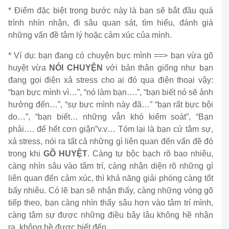
* Điểm đặc biệt trong bước này là bạn sẽ bắt đầu quá
trình nhìn nhận, đi sâu quan sát, tìm hiểu, đánh giá
những vấn đề tâm lý hoặc cảm xúc của mình.
* Ví dụ: bạn đang có chuyện bực mình ==> bạn vừa gõ
huyệt vừa
NÓI CHUYỆN
với bản thân giống như bạn
đang gọi điện xả stress cho ai đó qua điện thoại vậy:
“bạn bực mình vì…”, “nó làm bạn….”, “bạn biết nó sẽ ảnh
hưởng đến…”, “sự bực mình này đã…” “bạn rất bực bội
do…”, “bạn biết… những vẫn khó kiểm soát”, “Bạn
phải…. để hết cơn giận”v.v… Tóm lại là bạn cứ tâm sự,
xả stress, nói ra tất cả những gì liên quan đến vấn đề đó
trong khi
GÕ HUYỆT
. Càng tự bộc bạch rõ bao nhiêu,
càng nhìn sâu vào tâm trí, càng nhận diện rõ những gì
liên quan đến cảm xúc, thì khả năng giải phóng càng tốt
bấy nhiêu. Có lẽ bạn sẽ nhận thấy, càng những vòng gõ
tiếp theo, bạn càng nhìn thấy sâu hơn vào tâm trí mình,
càng tâm sự được những điều bây lâu không hề nhận
ra, không hề được biết đến.