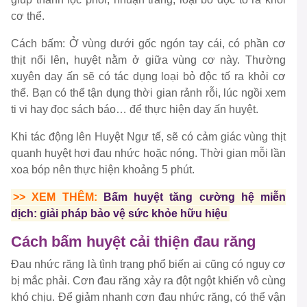
cơ thể.
Cách bấm: Ở vùng dưới gốc ngón tay cái, có phần cơ
thịt nổi lên, huyệt nằm ở giữa vùng cơ này. Thường
xuyên day ấn sẽ có tác dụng loại bỏ độc tố ra khỏi cơ
thể. Bạn có thể tận dụng thời gian rảnh rỗi, lúc ngồi xem
ti vi hay đọc sách báo… để thực hiện day ấn huyệt.
Khi tác động lên Huyệt Ngư tế, sẽ có cảm giác vùng thịt
quanh huyệt hơi đau nhức hoặc nóng. Thời gian mỗi lần
xoa bóp nên thực hiện khoảng 5 phút.
>> XEM THÊM:
Bấm huyệt tăng cường hệ miễn
dịch: giải pháp bảo vệ sức khỏe hữu hiệu
Cách bấm huyệt cải thiện đau răng
Đau nhức răng là tình trạng phổ biến ai cũng có nguy cơ
bị mắc phải. Cơn đau răng xảy ra đột ngột khiến vô cùng
khó chịu. Để giảm nhanh cơn đau nhức răng, có thể vận