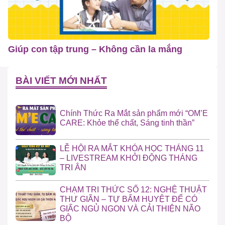
Giúp con tập trung – Không cần la mắng
BÀI VIẾT MỚI NHẤT
Chính Thức Ra Mắt sản phẩm mới “OM’E
CARE: Khỏe thể chất, Sáng tinh thần”
LỄ HỘI RA MẮT KHÓA HỌC THÁNG 11
– LIVESTREAM KHỞI ĐỘNG THÁNG
TRI ÂN
CHẠM TRI THỨC SỐ 12: NGHỆ THUẬT
THƯ GIÃN – TỰ BẤM HUYỆT ĐỂ CÓ
GIẤC NGỦ NGON VÀ CẢI THIỆN NÃO
BỘ