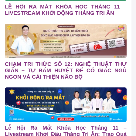
LỄ HỘI RA MẮT KHÓA HỌC THÁNG 11 –
LIVESTREAM KHỞI ĐỘNG THÁNG TRI ÂN
CHẠM TRI THỨC SỐ 12: NGHỆ THUẬT THƯ
GIÃN – TỰ BẤM HUYỆT ĐỂ CÓ GIẤC NGỦ
NGON VÀ CẢI THIỆN NÃO BỘ
Lễ Hội Ra Mắt Khóa Học Tháng 11 –
Livestream Khởi Đầu Tháng Tri Ân: Trao Quà