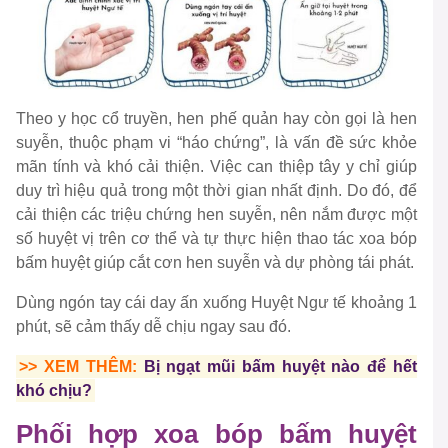
Theo y học cổ truyền, hen phế quản hay còn gọi là hen
suyễn, thuộc phạm vi “háo chứng”, là vấn đề sức khỏe
mãn tính và khó cải thiện. Việc can thiệp tây y chỉ giúp
duy trì hiệu quả trong một thời gian nhất định. Do đó, để
cải thiện các triệu chứng hen suyễn, nên nắm được một
số huyệt vị trên cơ thể và tự thực hiện thao tác xoa bóp
bấm huyệt giúp cắt cơn hen suyễn và dự phòng tái phát.
Dùng ngón tay cái day ấn xuống Huyệt Ngư tế khoảng 1
phút, sẽ cảm thấy dễ chịu ngay sau đó.
>> XEM THÊM:
Bị ngạt mũi bấm huyệt nào để hết
khó chịu?
Phối hợp xoa bóp bấm huyệt