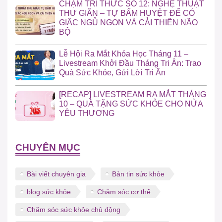
CHẠM TRI THỨC SỐ 12: NGHỆ THUẬT
THƯ GIÃN – TỰ BẤM HUYỆT ĐỂ CÓ
GIẤC NGỦ NGON VÀ CẢI THIỆN NÃO
BỘ
Lễ Hội Ra Mắt Khóa Học Tháng 11 –
Livestream Khởi Đầu Tháng Tri Ân: Trao
Quà Sức Khỏe, Gửi Lời Tri Ân
[RECAP] LIVESTREAM RA MẮT THÁNG
10 – QUÀ TẶNG SỨC KHỎE CHO NỬA
YÊU THƯƠNG
CHUYÊN MỤC
Bài viết chuyên gia
Bản tin sức khỏe
blog sức khỏe
Chăm sóc cơ thể
Chăm sóc sức khỏe chủ động