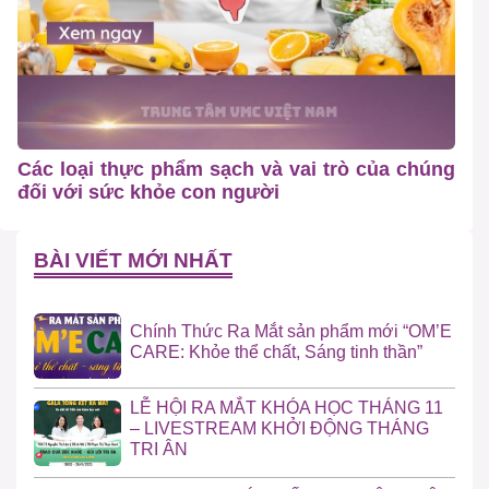
Các loại thực phẩm sạch và vai trò của chúng
đối với sức khỏe con người
BÀI VIẾT MỚI NHẤT
Chính Thức Ra Mắt sản phẩm mới “OM’E
CARE: Khỏe thể chất, Sáng tinh thần”
LỄ HỘI RA MẮT KHÓA HỌC THÁNG 11
– LIVESTREAM KHỞI ĐỘNG THÁNG
TRI ÂN