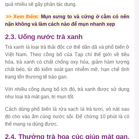
quá nhiều sẽ gây phản tác dụng.
>> Xem thêm:
Mụn sưng to và cứng ở cằm có nên
nặn không và làm cách nào để mụn nhanh xẹp
2.3. Uống nước trà xanh
Trà xanh là loại trà thải độc cơ thể dân dã và phổ biến ở
Việt Nam. Theo công bố của Tạp chí thế giới về tiêu
hóa, trà xanh có chất chống oxy hóa, giảm hàm lượng
chất béo, từ đó kiểm soát gan nhiễm mỡ, hạn chế tình
trạng tổn thương tế bào gan.
Với nhiều công dụng bổ ích đó, trà xanh được sử dụng
như loại trà mát gan, trị mụn tốt.
Cách dùng phổ biến là rửa sạch lá trà tươi, vò nát sau
đó cho vào ấm cùng nước sôi. Để chừng 10 phút là có
thể mang ra dùng được.
2.4. Thưởng trà hoa cúc giúp mát gan,