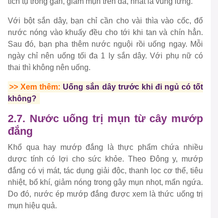
tích tụ trong gan, giảm mụn trên da, nhất là vùng lưng.
Với bột sắn dây, bạn chỉ cần cho vài thìa vào cốc, đổ
nước nóng vào khuấy đều cho tới khi tan và chín hẳn.
Sau đó, bạn pha thêm nước nguội rồi uống ngay. Mỗi
ngày chỉ nên uống tối đa 1 ly sắn dây. Với phụ nữ có
thai thì không nên uống.
>> Xem thêm:
Uống sắn dây trước khi đi ngủ có tốt
không?
2.7. Nước uống trị mụn từ cây mướp
đắng
Khổ qua hay mướp đắng là thực phẩm chứa nhiều
dược tính có lợi cho sức khỏe. Theo Đông y, mướp
đắng có vị mát, tác dụng giải độc, thanh lọc cơ thể, tiêu
nhiệt, bổ khí, giảm nóng trong gây mụn nhọt, mẩn ngứa.
Do đó, nước ép mướp đắng được xem là thức uống trị
mụn hiệu quả.