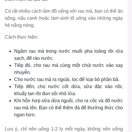
Có rất nhiều cách làm đồ uống với rau má, bạn có thể ăn
sống, nấu canh hoặc làm sinh tố uống vào những ngày
hè nắng nóng.
Cách thực hiện:
Ngâm rau má trong nước muối pha loãng rồi rửa
sạch, để ráo nước.
Tiếp đó, cho rau má cùng một chút nước vào xay
nhuyễn.
Cho nước rau má ra ngoài, lọc để loại bỏ phần bã.
Tiếp đến, cho nước cốt dừa, sữa đặc vào nồi,
khuấy tan rồi đun sôi nhỏ lửa.
Khi hỗn hợp sữa dừa nguội, cho ra cốc và đổ nước
rau má lên. Bạn có thể thêm đá để thưởng thức cho
ngon hơn.
Lưu ý, chỉ nên uống 1-2 ly mỗi ngày, không nên uống