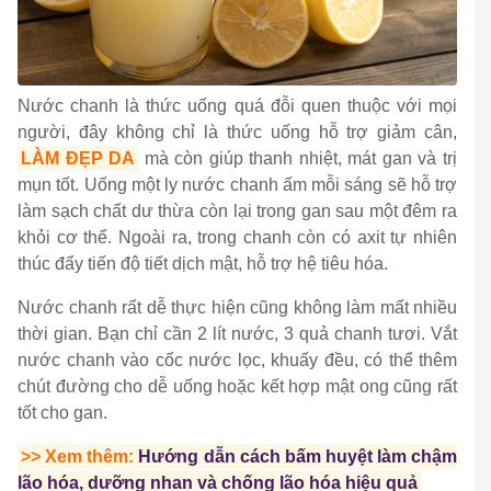
Nước chanh là thức uống quá đỗi quen thuộc với mọi
người, đây không chỉ là thức uống hỗ trợ giảm cân,
LÀM ĐẸP DA
mà còn giúp thanh nhiệt, mát gan và trị
mụn tốt. Uống một ly nước chanh ấm mỗi sáng sẽ hỗ trợ
làm sạch chất dư thừa còn lại trong gan sau một đêm ra
khỏi cơ thể. Ngoài ra, trong chanh còn có axit tự nhiên
thúc đẩy tiến độ tiết dịch mật, hỗ trợ hệ tiêu hóa.
Nước chanh rất dễ thực hiện cũng không làm mất nhiều
thời gian. Bạn chỉ cần 2 lít nước, 3 quả chanh tươi. Vắt
nước chanh vào cốc nước lọc, khuấy đều, có thể thêm
chút đường cho dễ uống hoặc kết hợp mật ong cũng rất
tốt cho gan.
>> Xem thêm:
Hướng dẫn cách bấm huyệt làm chậm
lão hóa, dưỡng nhan và chống lão hóa hiệu quả