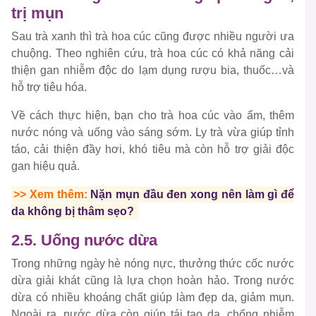
trị mụn
Sau trà xanh thì trà hoa cúc cũng được nhiều người ưa
chuộng. Theo nghiên cứu, trà hoa cúc có khả năng cải
thiện gan nhiễm độc do lạm dụng rượu bia, thuốc…và
hỗ trợ tiêu hóa.
Về cách thực hiện, bạn cho trà hoa cúc vào ấm, thêm
nước nóng và uống vào sáng sớm. Ly trà vừa giúp tỉnh
táo, cải thiện đầy hơi, khó tiêu mà còn hỗ trợ giải độc
gan hiệu quả.
>> Xem thêm:
Nặn mụn đầu đen xong nên làm gì để
da không bị thâm sẹo?
2.5. Uống nước dừa
Trong những ngày hè nóng nực, thưởng thức cốc nước
dừa giải khát cũng là lựa chọn hoàn hảo. Trong nước
dừa có nhiều khoáng chất giúp làm đẹp da, giảm mụn.
Ngoài ra, nước dừa còn giúp tái tạo da, chống nhiễm