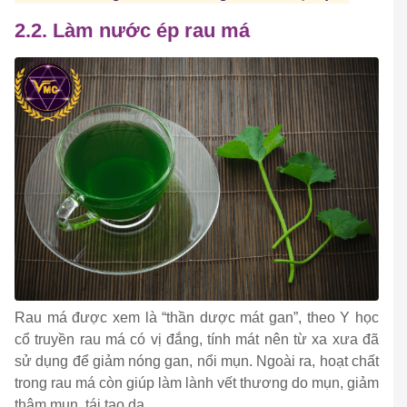
2.2. Làm nước ép rau má
Rau má được xem là “thần dược mát gan”, theo Y học
cổ truyền rau má có vị đắng, tính mát nên từ xa xưa đã
sử dụng để giảm nóng gan, nổi mụn. Ngoài ra, hoạt chất
trong rau má còn giúp làm lành vết thương do mụn, giảm
thâm mụn, tái tạo da.