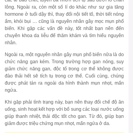
lông. Ngoài ra, còn một số lí do khác như sự gia tăng
hormone ở tuổi dậy thì, thay đổi nội tiết tố, thời tiết nóng
ẩm, khói bụi … cũng là nguyên nhân gây mọc mụn phổ
biến. Khi gặp các vấn đề này, tốt nhất bạn nên đến
chuyên khoa da liễu để thăm khám và tìm hiểu nguyên
nhân.
Ngoài ra, một nguyên nhân gây mụn phổ biến nữa là do
chức năng gan kém. Trong trường hợp gan nóng, suy
giảm chức năng gan, độc tố trong cơ thể không được
đào thải hết sẽ tích tụ trong cơ thể. Cuối cùng, chúng
được phát tán ra ngoài da hình thành mụn nhọt, mẩn
ngứa.
Khi gặp phải tình trạng này, bạn nên thay đổi chế độ ăn
uống, sinh hoạt kết hợp với bổ sung các loại nước uống
giúp thanh nhiệt, thải độc tốt cho gan. Từ đó, giúp bạn
giảm được triệu chứng mụn nhọt, mẩn ngứa ở da.