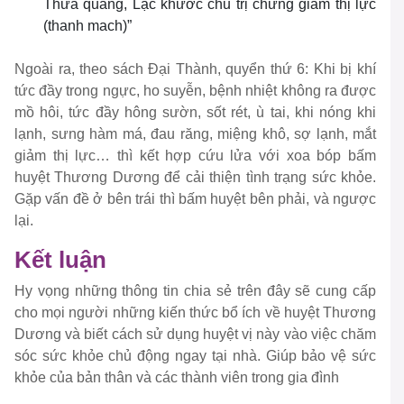
Thừa quang, Lạc khước chủ trị chứng giảm thị lực
(thanh mach)”
Ngoài ra, theo sách Đại Thành, quyển thứ 6: Khi bị khí
tức đầy trong ngực, ho suyễn, bệnh nhiệt không ra được
mồ hôi, tức đầy hông sườn, sốt rét, ù tai, khi nóng khi
lạnh, sưng hàm má, đau răng, miệng khô, sợ lạnh, mắt
giảm thị lực… thì kết hợp cứu lửa với xoa bóp bấm
huyệt Thương Dương để cải thiện tình trạng sức khỏe.
Gặp vấn đề ở bên trái thì bấm huyệt bên phải, và ngược
lại.
Kết luận
Hy vọng những thông tin chia sẻ trên đây sẽ cung cấp
cho mọi người những kiến thức bổ ích về huyệt Thương
Dương và biết cách sử dụng huyệt vị này vào việc chăm
sóc sức khỏe chủ động ngay tại nhà. Giúp bảo vệ sức
khỏe của bản thân và các thành viên trong gia đình