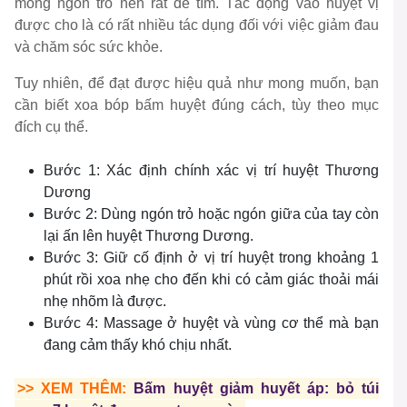
móng ngón trỏ nên rất dễ tìm. Tác động vào huyệt vị
được cho là có rất nhiều tác dụng đối với việc giảm đau
và chăm sóc sức khỏe.
Tuy nhiên, để đạt được hiệu quả như mong muốn, bạn
cần biết xoa bóp bấm huyệt đúng cách, tùy theo mục
đích cụ thể.
Bước 1: Xác định chính xác vị trí huyệt Thương
Dương
Bước 2: Dùng ngón trỏ hoặc ngón giữa của tay còn
lại ấn lên huyệt Thương Dương.
Bước 3: Giữ cố định ở vị trí huyệt trong khoảng 1
phút rồi xoa nhẹ cho đến khi có cảm giác thoải mái
nhẹ nhõm là được.
Bước 4: Massage ở huyệt và vùng cơ thể mà bạn
đang cảm thấy khó chịu nhất.
>> XEM THÊM:
Bấm huyệt giảm huyết áp: bỏ túi