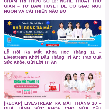
CHẠM TRI THỨC SỐ 12: NGHỆ THUẬT THƯ
GIÃN – TỰ BẤM HUYỆT ĐỂ CÓ GIẤC NGỦ
NGON VÀ CẢI THIỆN NÃO BỘ
Lễ Hội Ra Mắt Khóa Học Tháng 11 –
Livestream Khởi Đầu Tháng Tri Ân: Trao Quà
Sức Khỏe, Gửi Lời Tri Ân
[RECAP] LIVESTREAM RA MẮT THÁNG 10 –
QUÀ TẶNG SỨC KHỎE CHO NỬA YÊU