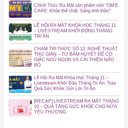
Chính Thức Ra Mắt sản phẩm mới “OM’E
CARE: Khỏe thể chất, Sáng tinh thần”
LỄ HỘI RA MẮT KHÓA HỌC THÁNG 11
– LIVESTREAM KHỞI ĐỘNG THÁNG
TRI ÂN
CHẠM TRI THỨC SỐ 12: NGHỆ THUẬT
THƯ GIÃN – TỰ BẤM HUYỆT ĐỂ CÓ
GIẤC NGỦ NGON VÀ CẢI THIỆN NÃO
BỘ
Lễ Hội Ra Mắt Khóa Học Tháng 11 –
Livestream Khởi Đầu Tháng Tri Ân: Trao
Quà Sức Khỏe, Gửi Lời Tri Ân
[RECAP] LIVESTREAM RA MẮT THÁNG
10 – QUÀ TẶNG SỨC KHỎE CHO NỬA
YÊU THƯƠNG