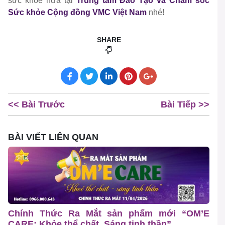
sức khỏe nữa tại
Trung tâm Đào Tạo và Chăm sóc
Sức khỏe Cộng đồng VMC Việt Nam
nhé!
SHARE
<< Bài Trước
Bài Tiếp >>
BÀI VIẾT LIÊN QUAN
Chính Thức Ra Mắt sản phẩm mới “OM’E
CARE: Khỏe thể chất, Sáng tinh thần”