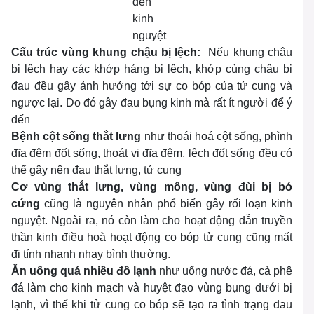
đến
kinh
nguyệt
Cấu trúc vùng khung chậu bị lệch:
Nếu khung chậu
bị lệch hay các khớp háng bị lệch, khớp cùng chậu bị
đau đều gây ảnh hưởng tới sự co bóp của tử cung và
ngược lại. Do đó gây đau bụng kinh mà rất ít người để ý
đến
Bệnh cột sống thắt lưng
như thoái hoá cột sống, phình
đĩa đệm đốt sống, thoát vị đĩa đệm, lệch đốt sống đều có
thể gây nên đau thắt lưng, tử cung
Cơ vùng thắt lưng, vùng mông, vùng đùi bị bó
cứng
cũng là nguyên nhân phổ biến gây rối loạn kinh
nguyệt. Ngoài ra, nó còn làm cho hoạt động dẫn truyền
thần kinh điều hoà hoạt động co bóp tử cung cũng mất
đi tính nhanh nhạy bình thường.
Ăn uống quá nhiều đồ lạnh
như uống nước đá, cà phê
đá làm cho kinh mạch và huyệt đạo vùng bụng dưới bị
lạnh, vì thế khi tử cung co bóp sẽ tạo ra tình trạng đau