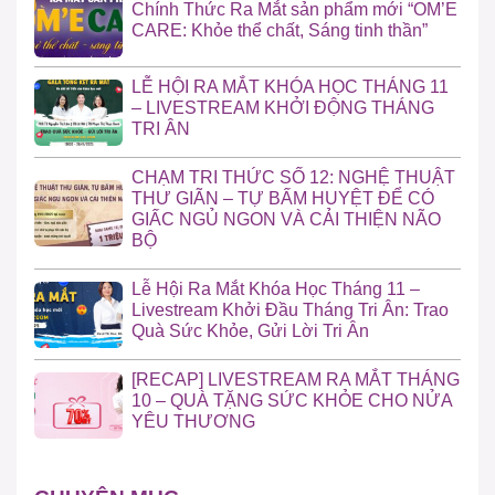
Chính Thức Ra Mắt sản phẩm mới “OM’E
CARE: Khỏe thể chất, Sáng tinh thần”
LỄ HỘI RA MẮT KHÓA HỌC THÁNG 11
– LIVESTREAM KHỞI ĐỘNG THÁNG
TRI ÂN
CHẠM TRI THỨC SỐ 12: NGHỆ THUẬT
THƯ GIÃN – TỰ BẤM HUYỆT ĐỂ CÓ
GIẤC NGỦ NGON VÀ CẢI THIỆN NÃO
BỘ
Lễ Hội Ra Mắt Khóa Học Tháng 11 –
Livestream Khởi Đầu Tháng Tri Ân: Trao
Quà Sức Khỏe, Gửi Lời Tri Ân
[RECAP] LIVESTREAM RA MẮT THÁNG
10 – QUÀ TẶNG SỨC KHỎE CHO NỬA
YÊU THƯƠNG