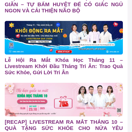
GIÃN – TỰ BẤM HUYỆT ĐỂ CÓ GIẤC NGỦ
NGON VÀ CẢI THIỆN NÃO BỘ
Lễ Hội Ra Mắt Khóa Học Tháng 11 –
Livestream Khởi Đầu Tháng Tri Ân: Trao Quà
Sức Khỏe, Gửi Lời Tri Ân
[RECAP] LIVESTREAM RA MẮT THÁNG 10 –
QUÀ TẶNG SỨC KHỎE CHO NỬA YÊU