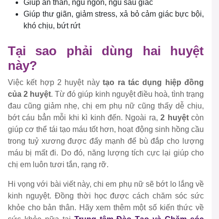
Giúp an thần, ngủ ngon, ngủ sâu giấc
Giúp thư giãn, giảm stress, xả bỏ cảm giác bực bội,
khó chịu, bứt rứt
Tại sao phải dùng hai huyệt
này?
Việc kết hợp 2 huyệt này
tạo ra tác dụng hiệp đồng
của 2 huyệt
. Từ đó giúp kinh nguyệt điều hoà, tình trạng
đau cũng giảm nhẹ, chị em phụ nữ cũng thấy dễ chịu,
bớt cáu bẳn mỗi khi kì kinh đến. Ngoài ra,
2 huyệt
còn
giúp cơ thể tái tạo máu tốt hơn, hoạt động sinh hồng cầu
trong tuỷ xương được đẩy mạnh để bù đắp cho lượng
máu bị mất đi. Do đó, năng lượng tích cực lại giúp cho
chị em luôn tươi tắn, rạng rỡ.
Hi vọng với bài viết này, chi em phụ nữ sẽ bớt lo lắng về
kinh nguyệt. Đồng thời học được cách chăm sóc sức
khỏe cho bản thân. Hãy xem thêm một số kiến thức về