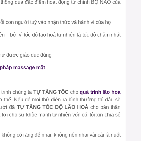
thông qua đặc điểm hoạt động từ chính BỘ NÃO của
 mỗi con người tuỳ vào nhận thức và hành vi của họ
n – bởi vì tốc độ lão hoá tự nhiên là tốc độ chậm nhất
 như được giáo dục đúng
 pháp massage mặt
 trình chúng ta
TỰ TĂNG TỐC
cho
quá trình lão hoá
ơ thể. Nếu để mọi thứ diễn ra bình thường thì đâu sẽ
gười đã
TỰ TĂNG TỐC ĐỘ LÃO HOÁ
cho bản thân
lợi cho sự khỏe mạnh tự nhiên vốn có, tôi xin chia sẻ
 không có răng để nhai, không nên nhai vài cái là nuốt