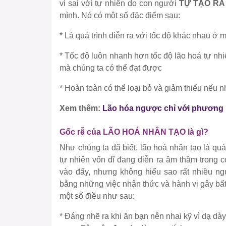
vi sai với tự nhiên do con người
TỰ TẠO RA
mình. Nó có một số đặc điểm sau:
* Là quá trình diễn ra với tốc độ khác nhau ở
* Tốc độ luôn nhanh hơn tốc độ lão hoá tự nhiê
mà chúng ta có thể đạt được
* Hoàn toàn có thể loại bỏ và giảm thiểu nếu
Xem thêm:
Lão hóa ngược chỉ với phương
Gốc rễ của LÃO HOÁ NHÂN TẠO là gì?
Như chúng ta đã biết, lão hoá nhân tạo là quá
tự nhiên vốn dĩ đang diễn ra âm thầm trong c
vào đấy, nhưng không hiểu sao rất nhiều n
bằng những việc nhận thức và hành vi gây bất 
một số điều như sau:
* Đáng nhẽ ra khi ăn bạn nên nhai kỹ vì dạ dày