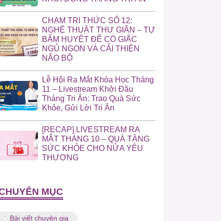
CHẠM TRI THỨC SỐ 12:
NGHỆ THUẬT THƯ GIÃN – TỰ
BẤM HUYỆT ĐỂ CÓ GIẤC
NGỦ NGON VÀ CẢI THIỆN
NÃO BỘ
Lễ Hội Ra Mắt Khóa Học Tháng
11 – Livestream Khởi Đầu
Tháng Tri Ân: Trao Quà Sức
Khỏe, Gửi Lời Tri Ân
[RECAP] LIVESTREAM RA
MẮT THÁNG 10 – QUÀ TẶNG
SỨC KHỎE CHO NỬA YÊU
THƯƠNG
CHUYÊN MỤC
Bài viết chuyên gia