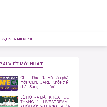
SỰ KIỆN MIỄN PHÍ
BÀI VIẾT MỚI NHẤT
Chính Thức Ra Mắt sản phẩm
mới “OM’E CARE: Khỏe thể
chất, Sáng tinh thần”
LỄ HỘI RA MẮT KHÓA HỌC
THÁNG 11 – LIVESTREAM
KHỞI ĐỘNG THÁNG TRI ÂN