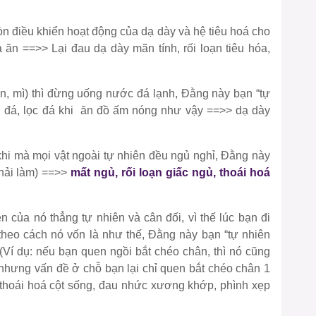
òn điều khiển hoạt động của dạ dày và hệ tiêu hoá cho
a ăn ==>> Lại đau dạ dày mãn tính, rối loạn tiêu hóa,
n, mì) thì đừng uống nước đá lạnh, Đằng này bạn “tự
rần đá, lọc đá khi ăn đồ ấm nóng như vậy ==>> dạ dày
 khi mà mọi vật ngoài tự nhiên đều ngủ nghỉ, Đằng này
phải làm) ==>>
mất ngủ, rối loạn giấc ngủ, thoái hoá
n của nó thẳng tự nhiên và cân đối, vì thế lúc bạn đi
theo cách nó vốn là như thế, Đằng này bạn “tự nhiên
 (Ví dụ: nếu bạn quen ngồi bắt chéo chân, thì nó cũng
hưng vấn đề ở chỗ bạn lại chỉ quen bắt chéo chân 1
 thoái hoá cột sống, đau nhức xương khớp, phình xẹp