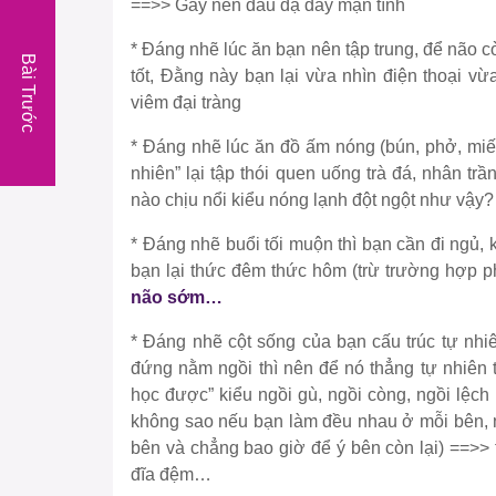
==>> Gây nên đau dạ dày mạn tính
* Đáng nhẽ lúc ăn bạn nên tập trung, để não c
Bài Trước
tốt, Đằng này bạn lại vừa nhìn điện thoại vừ
viêm đại tràng
* Đáng nhẽ lúc ăn đồ ấm nóng (bún, phở, miế
nhiên” lại tập thói quen uống trà đá, nhân t
nào chịu nổi kiểu nóng lạnh đột ngột như vậy?
* Đáng nhẽ buổi tối muộn thì bạn cần đi ngủ,
bạn lại thức đêm thức hôm (trừ trường hợp 
não sớm…
* Đáng nhẽ cột sống của bạn cấu trúc tự nhiê
đứng nằm ngồi thì nên để nó thẳng tự nhiên 
học được” kiểu ngồi gù, ngồi còng, ngồi lệch
không sao nếu bạn làm đều nhau ở mỗi bên, n
bên và chẳng bao giờ để ý bên còn lại) ==>>
đĩa đệm…