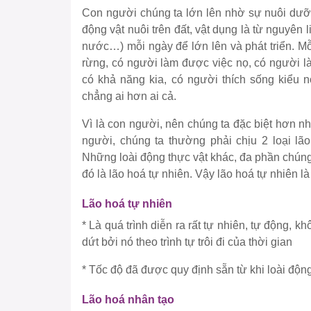
Con người chúng ta lớn lên nhờ sự nuôi dưỡn
động vật nuôi trên đất, vật dụng là từ nguyên 
nước…) mỗi ngày để lớn lên và phát triển. Mỗi 
rừng, có người làm được việc nọ, có người l
có khả năng kia, có người thích sống kiểu n
chẳng ai hơn ai cả.
Vì là con người, nên chúng ta đặc biệt hơn nh
người, chúng ta thường phải chịu 2 loại lã
Những loài động thực vật khác, đa phần chúng
đó là lão hoá tự nhiên. Vậy lão hoá tự nhiên là
Lão hoá tự nhiên
* Là quá trình diễn ra rất tự nhiên, tự động, 
dứt bởi nó theo trình tự trôi đi của thời gian
* Tốc độ đã được quy định sẵn từ khi loài độn
Lão hoá nhân tạo