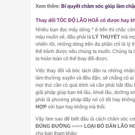
Xem thêm:
Bí quyết chăm sóc giúp làm chậ
Thay đổi TỐC ĐỘ LÃO HOÁ có được hay k
Nhiều bạn đọc mấy dòng * ở trên thì chắc cũn
màu muôn vẻ, đâu phải là
LÝ THUYẾT
mà mọi
nhiên rồi, những dòng trên đa phần chỉ là lý
thể tránh được nếu chúng ta muốn. Chúng ta l
ta hoàn toàn có thể thay đổi được.
Việc thay đổi và bóc tách dần ra những nhận
làm thường xuyên và đều đặn, sẽ chẳng có ai
mọi thứ cần có quá trình và cần phải bắt đầu
giải pháp giúp bạn trẻ lâu, khoẻ lâu, dưỡng 
phải là phương pháp đấy nó có tốt hay khôn
HỢP
với bạn hay không mà thôi.
Vậy làm sao để biết đâu là cách chăm sóc cơ
ĐÚNG ĐƯỜNG
==>>
LOẠI BỎ DẦN LÃO H
cho bạn tham khảo: