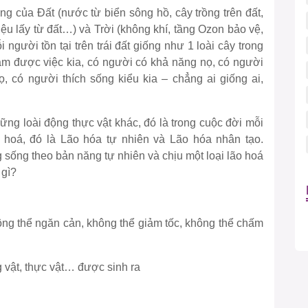
g của Đất (nước từ biển sông hồ, cây trồng trên đất,
liệu lấy từ đất…) và Trời (không khí, tầng Ozon bảo vệ,
người tồn tại trên trái đất giống như 1 loài cây trong
àm được việc kia, có người có khả năng nọ, có người
ọ, có người thích sống kiểu kia – chẳng ai giống ai,
ững loài động thực vật khác, đó là trong cuộc đời mỗi
o hoá, đó là Lão hóa tự nhiên và Lão hóa nhân tạo.
 sống theo bản năng tự nhiên và chịu một loại lão hoá
 gì?
không thể ngăn cản, không thể giảm tốc, không thể chấm
g vật, thực vật… được sinh ra