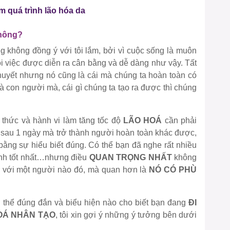
m quá trình lão hóa da
hông?
g không đồng ý với tôi lắm, bởi vì cuộc sống là muôn
 việc được diễn ra cân bằng và dễ dàng như vậy. Tất
 thuyết nhưng nó cũng là cái mà chúng ta hoàn toàn có
à con người mà, cái gì chúng ta tạo ra được thì chúng
 thức và hành vi làm tăng tốc độ
LÃO HOÁ
cần phải
 sau 1 ngày mà trở thành người hoàn toàn khác được,
 bằng sự hiểu biết đúng. Có thể bạn đã nghe rất nhiều
sinh tốt nhất…nhưng điều
QUAN TRỌNG NHẤT
không
g với một người nào đó, mà quan hơn là
NÓ CÓ PHÙ
 thể đúng đắn và biểu hiện nào cho biết bạn đang
ĐI
OÁ NHÂN TẠO
, tôi xin gợi ý những ý tưởng bên dưới