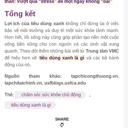
thần: Vượt qua “stress” để một ngày không “oải”
Tổng kết
Lợi ích của tiêu dùng xanh
không chỉ dừng lại ở việc
bảo vệ môi trường và duy trì một sức khỏe lành mạnh.
Hơn hết, lối sống này cũng góp phần tạo nên một cuộc
sống bền vững cho con người và các sinh vật xung
quanh. Theo dõi thêm những bài viết từ
Trung tâm VMC
để hiểu hơn về
tiêu dùng xanh là gì
và các bộ hành
động của nó.
Nguồn tham khảo: tapchicongthuong.vn,
tapchitaichinh.vn, usfblogs.usfca.edu
Thẻ:
chăm sóc sức khỏe chủ động
,
tiêu dùng xanh là gì
SHARE