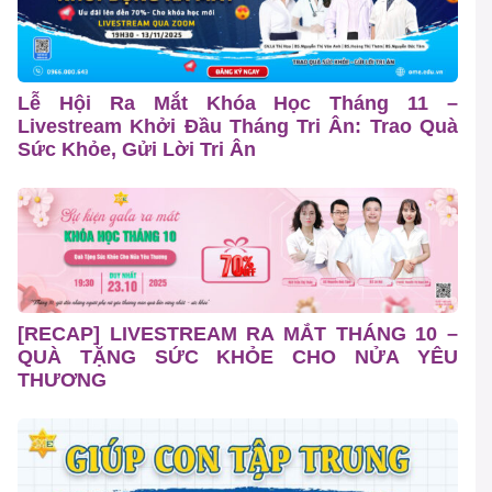
Lễ Hội Ra Mắt Khóa Học Tháng 11 –
Livestream Khởi Đầu Tháng Tri Ân: Trao Quà
Sức Khỏe, Gửi Lời Tri Ân
[RECAP] LIVESTREAM RA MẮT THÁNG 10 –
QUÀ TẶNG SỨC KHỎE CHO NỬA YÊU
THƯƠNG