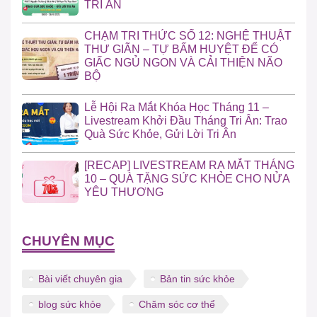
TRI ÂN
CHẠM TRI THỨC SỐ 12: NGHỆ THUẬT
THƯ GIÃN – TỰ BẤM HUYỆT ĐỂ CÓ
GIẤC NGỦ NGON VÀ CẢI THIỆN NÃO
BỘ
Lễ Hội Ra Mắt Khóa Học Tháng 11 –
Livestream Khởi Đầu Tháng Tri Ân: Trao
Quà Sức Khỏe, Gửi Lời Tri Ân
[RECAP] LIVESTREAM RA MẮT THÁNG
10 – QUÀ TẶNG SỨC KHỎE CHO NỬA
YÊU THƯƠNG
CHUYÊN MỤC
Bài viết chuyên gia
Bản tin sức khỏe
blog sức khỏe
Chăm sóc cơ thể