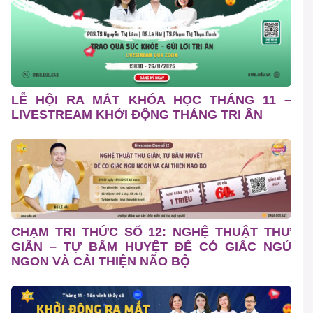
LỄ HỘI RA MẮT KHÓA HỌC THÁNG 11 –
LIVESTREAM KHỞI ĐỘNG THÁNG TRI ÂN
CHẠM TRI THỨC SỐ 12: NGHỆ THUẬT THƯ
GIÃN – TỰ BẤM HUYỆT ĐỂ CÓ GIẤC NGỦ
NGON VÀ CẢI THIỆN NÃO BỘ