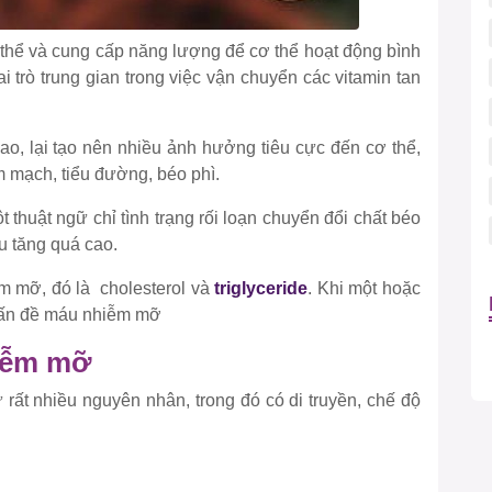
ơ thể và cung cấp năng lượng để cơ thể hoạt động bình
 trò trung gian trong việc vận chuyển các vitamin tan
ao, lại tạo nên nhiều ảnh hưởng tiêu cực đến cơ thể,
m mạch, tiểu đường, béo phì.
huật ngữ chỉ tình trạng rối loạn chuyển đổi chất béo
áu tăng quá cao.
ễm mỡ, đó là cholesterol và
triglyceride
. Khi một hoặc
a vấn đề máu nhiễm mỡ
hiễm mỡ
rất nhiều nguyên nhân, trong đó có di truyền, chế độ