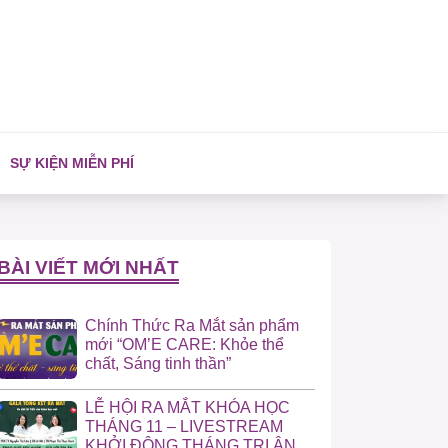
SỰ KIỆN MIỄN PHÍ
BÀI VIẾT MỚI NHẤT
Chính Thức Ra Mắt sản phẩm
mới “OM’E CARE: Khỏe thể
chất, Sáng tinh thần”
LỄ HỘI RA MẮT KHÓA HỌC
THÁNG 11 – LIVESTREAM
KHỞI ĐỘNG THÁNG TRI ÂN