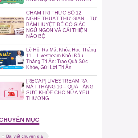
CHẠM TRI THỨC SỐ 12:
NGHỆ THUẬT THƯ GIÃN – TỰ
BẤM HUYỆT ĐỂ CÓ GIẤC
NGỦ NGON VÀ CẢI THIỆN
NÃO BỘ
Lễ Hội Ra Mắt Khóa Học Tháng
11 – Livestream Khởi Đầu
Tháng Tri Ân: Trao Quà Sức
Khỏe, Gửi Lời Tri Ân
[RECAP] LIVESTREAM RA
MẮT THÁNG 10 – QUÀ TẶNG
SỨC KHỎE CHO NỬA YÊU
THƯƠNG
CHUYÊN MỤC
Bài viết chuyên gia