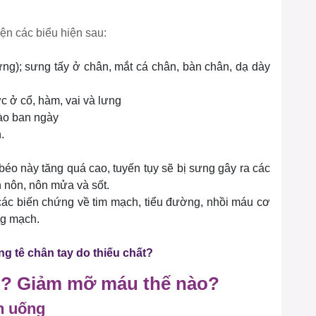
iện các biểu hiện sau:
đứng); sưng tấy ở chân, mắt cá chân, bàn chân, dạ dày
c ở cổ, hàm, vai và lưng
vào ban ngày
.
 béo này tăng quá cao, tuyến tụy sẽ bị sưng gây ra các
 nôn, nôn mửa và sốt.
các biến chứng về tim mạch, tiểu đường, nhồi máu cơ
ng mạch.
ạng tê chân tay do thiếu chất?
ì? Giảm mỡ máu thế nào?
n uống