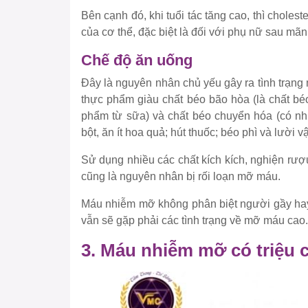
Bên cạnh đó, khi tuổi tác tăng cao, thì chole
của cơ thể, đặc biệt là đối với phụ nữ sau mãn
Chế độ ăn uống
Đây là nguyên nhân chủ yếu gây ra tình trạng
thực phẩm giàu chất béo bão hòa (là chất béo
phẩm từ sữa) và chất béo chuyển hóa (có nh
bột, ăn ít hoa quả; hút thuốc; béo phì và lười 
Sử dụng nhiều các chất kích kích, nghiện rượu
cũng là nguyên nhân bị rối loạn mỡ máu.
Máu nhiễm mỡ không phân biệt người gầy hay 
vẫn sẽ gặp phải các tình trạng về mỡ máu cao.
3. Máu nhiễm mỡ có triệu 