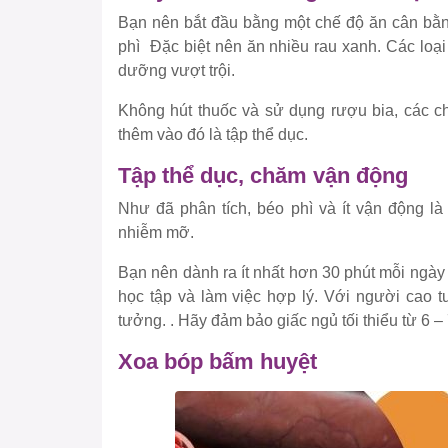
Bạn nên bắt đầu bằng một chế độ ăn cân bằng
phì Đặc biệt nên ăn nhiều rau xanh. Các loại
dưỡng vượt trội.
Không hút thuốc và sử dụng rượu bia, các ch
thêm vào đó là tập thể dục.
Tập thể dục, chăm vận động
Như đã phân tích, béo phì và ít vận động l
nhiễm mỡ.
Bạn nên dành ra ít nhất hơn 30 phút mỗi ngày 
học tập và làm việc hợp lý. Với người cao tuổ
tưởng. . Hãy đảm bảo giấc ngủ tối thiểu từ 6 –
Xoa bóp bấm huyệt