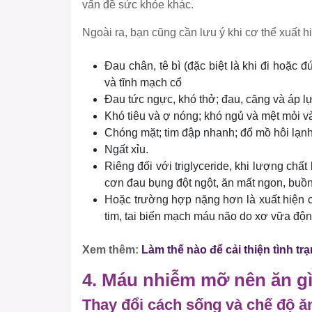
vấn đề sức khỏe khác.
Ngoài ra, bạn cũng cần lưu ý khi cơ thể xuất h
Đau chân, tê bì (đặc biệt là khi đi hoặc 
và tĩnh mạch cổ
Đau tức ngực, khó thở; đau, căng và áp lự
Khó tiêu và ợ nóng; khó ngủ và mệt mỏi 
Chóng mặt; tim đập nhanh; đổ mồ hôi lạnh
Ngất xỉu.
Riêng đối với triglyceride, khi lượng chất
cơn đau bụng đột ngột, ăn mất ngon, buồn
Hoặc trường hợp nặng hơn là xuất hiện 
tim, tai biến mạch máu não do xơ vữa độ
Xem thêm:
Làm thế nào để cải thiện tình tr
4. Máu nhiễm mỡ nên ăn g
Thay đổi cách sống và chế độ ă