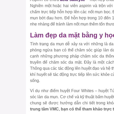
Nghiền một hoặc hai viên aspirin và trộn vớ
chấm trực tiếp hỗn hợp lên các nốt mụn bọc.
mụn bớt đau hơn. Để hỗn hợp trong 10 đến 15
nhẹ nhàng để tránh làm nốt mụn thêm tổn thư
Làm đẹp da mặt bằng y học
Tình trạng da mụn dễ xảy ra với những là da
phòng ngừa bạn có thể chăm sóc giúp làn da
cạnh những phương pháp chăm sóc da thông 
truyền để chăm sóc da mặt. Đây là một cá
Thông qua các tác động lên huyệt đạo và hệ th
khí huyết sẽ tác động trực tiếp lên sức khỏe 
sống.
Ví dụ như điểm huyệt Four Whites – huyệt Tứ
sóc làn da mụn. Cơ chế và kỹ thuật bấm huyệt 
chung sẽ được hướng dẫn chi tiết trong kh
trung tâm VMC, bạn có thể tham khảo trực 