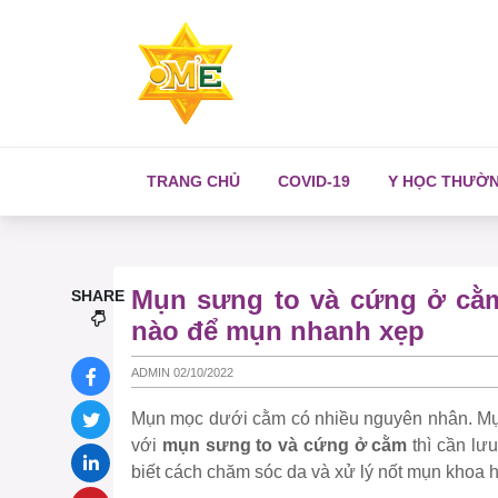
TRANG CHỦ
COVID-19
Y HỌC THƯỜ
Mụn sưng to và cứng ở cằ
SHARE
nào để mụn nhanh xẹp
ADMIN 02/10/2022
Mụn mọc dưới cằm có nhiều nguyên nhân. Mụn
với
mụn sưng to và cứng ở cằm
thì cần lưu
biết cách chăm sóc da và xử lý nốt mụn khoa