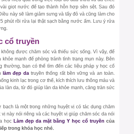
i vài giọt nước để tạo thành hỗn hợp sền sệt. Sau đó
 Điều này sẽ làm giảm sưng và tấy đỏ và cũng làm cho
 phút rồi rửa lại thật sạch bằng nước ấm. Lưu ý rửa
ơng.
 cổ truyền
 không được chăm sóc và thiếu sức sống. Vì vậy, để
 khỏe mạnh để phòng tránh tình trạng mụn này. Bên
thường, bạn có thể tìm đến các liệu pháp y học cổ
ch
làm đẹp da
truyền thống rất bền vững và an toàn.
ống kinh lạc trong cơ thể, kích thích lưu thông máu và
của làn da, từ đó giúp làn da khỏe mạnh, căng tràn sức
 bạch là một trong những huyệt vị có tác dụng chăm
vị này nói riêng và các huyệt vị giúp chăm sóc da nói
óa học
Làm đẹp da mặt bằng Y học cổ truyền
của
tiếp trong khóa học nhé.