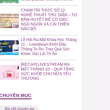
CHẠM TRI THỨC SỐ 12:
NGHỆ THUẬT THƯ GIÃN – TỰ
BẤM HUYỆT ĐỂ CÓ GIẤC
NGỦ NGON VÀ CẢI THIỆN
NÃO BỘ
Lễ Hội Ra Mắt Khóa Học Tháng
11 – Livestream Khởi Đầu
Tháng Tri Ân: Trao Quà Sức
Khỏe, Gửi Lời Tri Ân
[RECAP] LIVESTREAM RA
MẮT THÁNG 10 – QUÀ TẶNG
SỨC KHỎE CHO NỬA YÊU
THƯƠNG
CHUYÊN MỤC
Bài viết chuyên gia