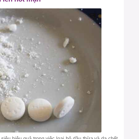
siêu hiệu quả trong việc loại bỏ dầu thừa và da chết.