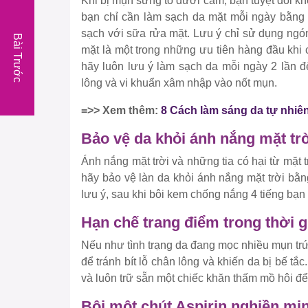
Khi bị mụn sưng to dưới cằm, bạn tuyệt đối 
bạn chỉ cần làm sạch da mặt mỗi ngày bằng c
sạch với sữa rửa mặt. Lưu ý chỉ sử dụng ngón
Bài Trước
mặt là một trong những ưu tiên hàng đầu khi
hãy luôn lưu ý làm sạch da mỗi ngày 2 lần đ
lông và vi khuẩn xâm nhập vào nốt mụn.
=>> Xem thêm:
8 Cách làm sáng da tự nhiên
Bảo vệ da khỏi ánh nắng mặt tr
Ánh nắng mặt trời và những tia có hại từ mặt t
hãy bảo vệ làn da khỏi ánh nắng mặt trời bằ
lưu ý, sau khi bôi kem chống nắng 4 tiếng bạn
Hạn chế trang điểm trong thời 
Nếu như tình trạng da đang mọc nhiều mụn trứ
để tránh bít lỗ chân lông và khiến da bị bế tắ
và luôn trữ sẵn một chiếc khăn thấm mồ hôi đ
Bôi một chút Aspirin nghiền mị