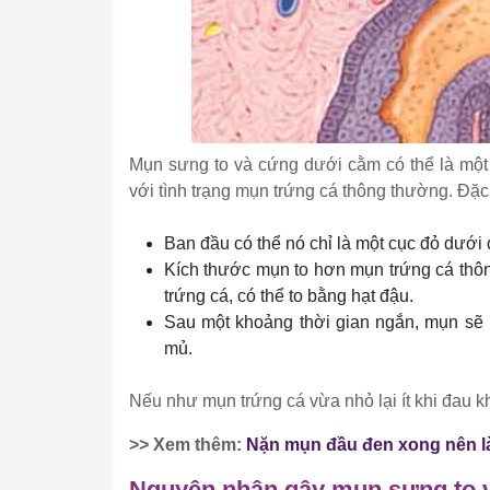
Mụn sưng to và cứng dưới cằm có thể là một
với tình trạng mụn trứng cá thông thường. Đặc
Ban đầu có thể nó chỉ là một cục đỏ dưới
Kích thước mụn to hơn mụn trứng cá thôn
trứng cá, có thể to bằng hạt đậu.
Sau một khoảng thời gian ngắn, mụn sẽ 
mủ.
Nếu như mụn trứng cá vừa nhỏ lại ít khi đau k
>> Xem thêm:
Nặn mụn đầu đen xong nên l
Nguyên nhân gây mụn sưng to 