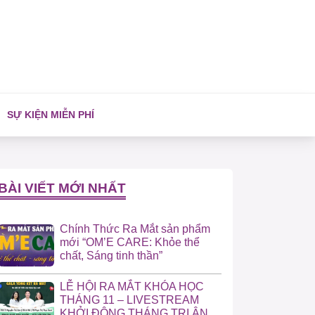
SỰ KIỆN MIỄN PHÍ
BÀI VIẾT MỚI NHẤT
Chính Thức Ra Mắt sản phẩm
mới “OM’E CARE: Khỏe thể
chất, Sáng tinh thần”
LỄ HỘI RA MẮT KHÓA HỌC
THÁNG 11 – LIVESTREAM
KHỞI ĐỘNG THÁNG TRI ÂN