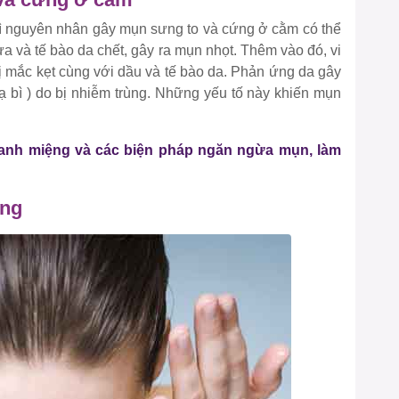
thì nguyên nhân gây mụn sưng to và cứng ở cằm có thể
ừa và tế bào da chết, gây ra mụn nhọt. Thêm vào đó, vi
ị mắc kẹt cùng với dầu và tế bào da. Phản ứng da gây
hạ bì ) do bị nhiễm trùng. Những yếu tố này khiến mụn
nh miệng và các biện pháp ngăn ngừa mụn, làm
ông