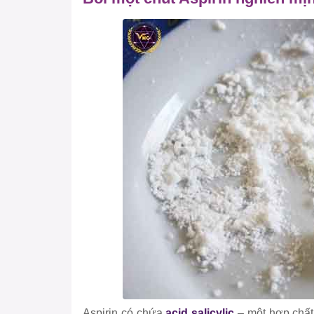
Aspirin có chứa
acid salicylic
– một hợp chất 