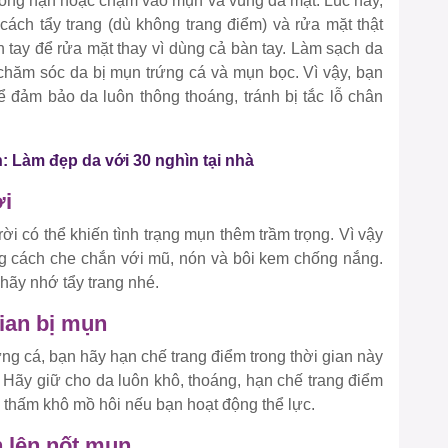
không nặn hoặc chạm vào mụn và vùng da mặt. Lúc này,
ách tẩy trang (dù không trang điểm) và rửa mặt thật
 tay để rửa mặt thay vì dùng cả bàn tay. Làm sạch da
 chăm sóc da bị mụn trứng cá và mụn bọc. Vì vậy, bạn
ể đảm bảo da luôn thông thoáng, tránh bị tắc lỗ chân
: Làm đẹp da với 30 nghìn tại nhà
ời
rời có thể khiến tình trạng mụn thêm trầm trọng. Vì vậy
ng cách che chắn với mũ, nón và bôi kem chống nắng.
 hãy nhớ tẩy trang nhé.
gian bị mụn
ng cá, bạn hãy hạn chế trang điểm trong thời gian này
c. Hãy giữ cho da luôn khô, thoáng, hạn chế trang điểm
ể thấm khô mồ hôi nếu bạn hoạt động thể lực.
n lên nốt mụn