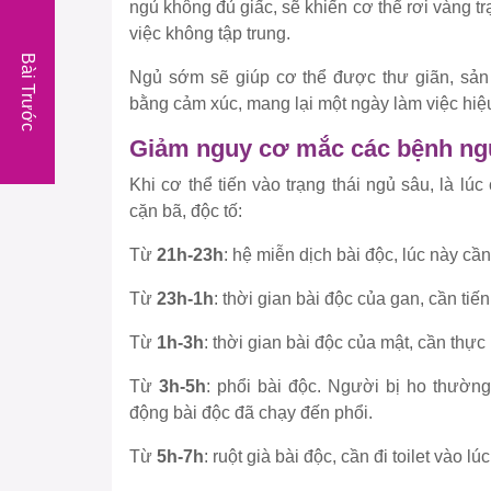
ngủ không đủ giấc, sẽ khiến cơ thể rơi vàng tr
việc không tập trung.
Bài Trước
Ngủ sớm sẽ giúp cơ thể được thư giãn, sản s
bằng cảm xúc, mang lại một ngày làm việc hiệ
Giảm nguy cơ mắc các bệnh ng
Khi cơ thể tiến vào trạng thái ngủ sâu, là lú
cặn bã, độc tố:
Từ
21h-23h
: hệ miễn dịch bài độc, lúc này cầ
Từ
23h-1h
: thời gian bài độc của gan, cần tiế
Từ
1h-3h
: thời gian bài độc của mật, cần thực 
Từ
3h-5h
: phổi bài độc. Người bị ho thường
động bài độc đã chạy đến phổi.
Từ
5h-7h
: ruột già bài độc, cần đi toilet vào lú