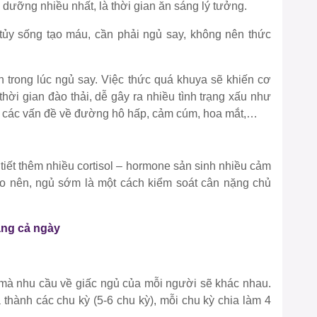
nh dưỡng nhiều nhất, là thời gian ăn sáng lý tưởng.
 tủy sống tạo máu, cần phải ngủ say, không nên thức
h trong lúc ngủ say. Việc thức quá khuya sẽ khiến cơ
hời gian đào thải, dễ gây ra nhiều tình trạng xấu như
ớ, các vấn đề về đường hô hấp, cảm cúm, hoa mắt,…
iết thêm nhiều cortisol – hormone sản sinh nhiều cảm
ho nên, ngủ sớm là một cách kiểm soát cân nặng chủ
ẳng cả ngày
, mà nhu cầu về giấc ngủ của mỗi người sẽ khác nhau.
thành các chu kỳ (5-6 chu kỳ), mỗi chu kỳ chia làm 4