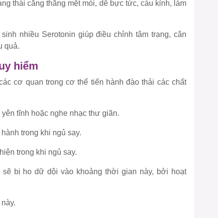
ạng thái căng thẳng mệt mỏi, dễ bực tức, cáu kỉnh, làm
inh nhiều Serotonin giúp điều chỉnh tâm trạng, cân
u quả.
uy hiểm
c các cơ quan trong cơ thể tiến hành đào thải các chất
n yên tĩnh hoặc nghe nhạc thư giãn.
n hành trong khi ngủ say.
hiện trong khi ngủ say.
 sẽ bị ho dữ dội vào khoảng thời gian này, bởi hoạt
c này.