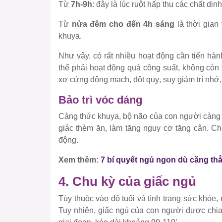
Từ
7h-9h
: đây là lúc ruột hấp thu các chất di
Từ
nửa đêm cho đến 4h sáng
là thời gian
khuya.
Như vậy, có rất nhiều hoạt động cần tiến hàn
thể phải hoạt động quá công suất, không còn t
xơ cứng động mạch, đột quỵ, suy giảm trí nh
Bảo trì vóc dáng
Càng thức khuya, bộ não của con người càng t
giác thèm ăn, làm tăng nguy cơ tăng cân. C
động.
Xem thêm:
7 bí quyết ngủ ngon dù căng th
4. Chu kỳ của giấc ngủ
Tùy thuộc vào độ tuổi và tình trạng sức khỏe
Tuy nhiên, giấc ngủ của con người được chia 