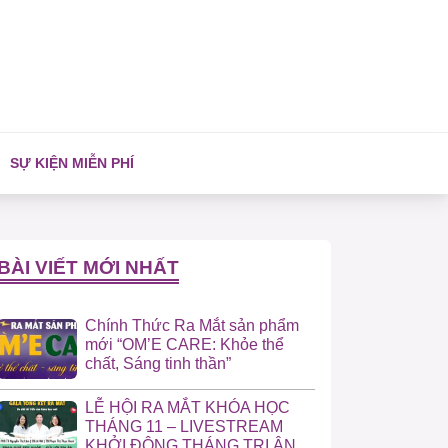
SỰ KIỆN MIỄN PHÍ
BÀI VIẾT MỚI NHẤT
Chính Thức Ra Mắt sản phẩm
mới “OM’E CARE: Khỏe thể
chất, Sáng tinh thần”
LỄ HỘI RA MẮT KHÓA HỌC
THÁNG 11 – LIVESTREAM
KHỞI ĐỘNG THÁNG TRI ÂN