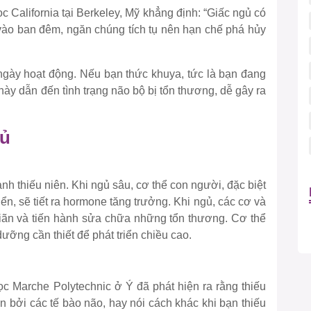
 California tại Berkeley, Mỹ khẳng định: “Giấc ngủ có
 vào ban đêm, ngăn chúng tích tụ nên hạn chế phá hủy
gày hoạt động. Nếu bạn thức khuya, tức là bạn đang
ày dẫn đến tình trạng não bộ bị tổn thương, dễ gây ra
gủ
nh thiếu niên. Khi ngủ sâu, cơ thể con người, đặc biệt
iển, sẽ tiết ra hormone tăng trưởng. Khi ngủ, các cơ và
iãn và tiến hành sửa chữa những tổn thương. Cơ thể
dưỡng cần thiết để phát triển chiều cao.
 Marche Polytechnic ở Ý đã phát hiện ra rằng thiếu
n bởi các tế bào não, hay nói cách khác khi bạn thiếu