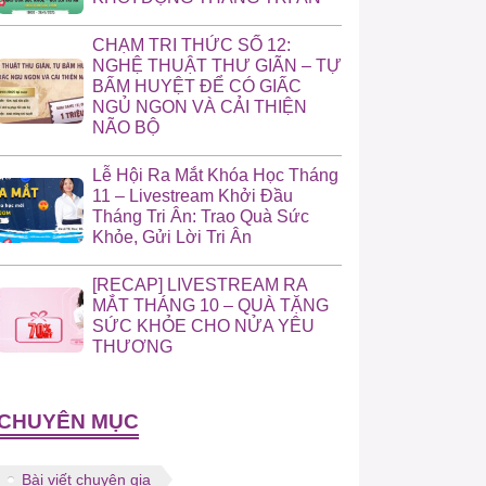
CHẠM TRI THỨC SỐ 12:
NGHỆ THUẬT THƯ GIÃN – TỰ
BẤM HUYỆT ĐỂ CÓ GIẤC
NGỦ NGON VÀ CẢI THIỆN
NÃO BỘ
Lễ Hội Ra Mắt Khóa Học Tháng
11 – Livestream Khởi Đầu
Tháng Tri Ân: Trao Quà Sức
Khỏe, Gửi Lời Tri Ân
[RECAP] LIVESTREAM RA
MẮT THÁNG 10 – QUÀ TẶNG
SỨC KHỎE CHO NỬA YÊU
THƯƠNG
CHUYÊN MỤC
Bài viết chuyên gia