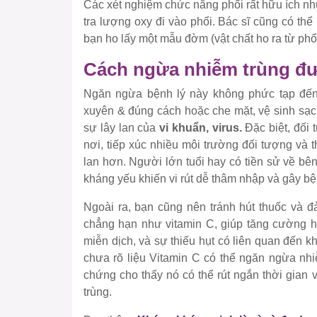
Các xét nghiệm chức năng phổi rất hữu ích n
tra lượng oxy đi vào phổi. Bác sĩ cũng có th
bạn ho lấy một mẫu đờm (vật chất ho ra từ phổi
Cách ngừa nhiễm trùng đ
Ngăn ngừa bệnh lý này không phức tạp đến 
xuyên & đúng cách hoặc che mặt, vệ sinh sạch
sự lây lan của
vi khuẩn, virus.
Đặc biệt, đối 
nơi, tiếp xúc nhiều môi trường đối tượng và 
lan hơn. Người lớn tuổi hay có tiền sử về bê
kháng yếu khiến vi rút dễ thâm nhập và gây b
Ngoài ra, bạn cũng nên tránh hút thuốc và đ
chẳng hạn như vitamin C, giúp tăng cường hệ
miễn dịch, và sự thiếu hụt có liên quan đến 
chưa rõ liệu Vitamin C có thể ngăn ngừa nh
chứng cho thấy nó có thể rút ngắn thời gian
trùng.