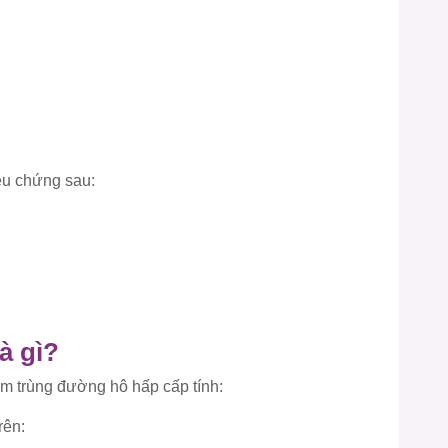
ệu chứng sau:
à gì?
m trùng đường hô hấp cấp tính:
rên: