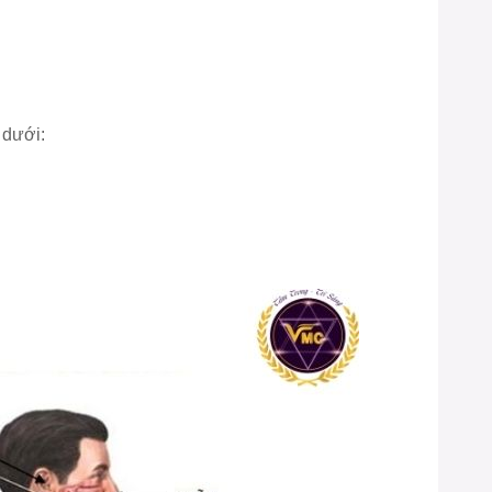
 dưới: