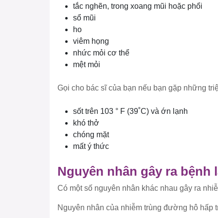
tắc nghẽn, trong xoang mũi hoặc phổi
sổ mũi
ho
viêm họng
nhức mỏi cơ thể
mệt mỏi
Gọi cho bác sĩ của bạn nếu bạn gặp những tri
sốt trên 103 ° F (39˚C) và ớn lạnh
khó thở
chóng mặt
mất ý thức
Nguyên nhân gây ra bệnh l
Có một số nguyên nhân khác nhau gây ra nhiễ
Nguyên nhân của nhiễm trùng đường hô hấp t