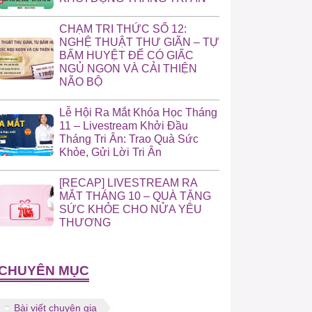
CHẠM TRI THỨC SỐ 12:
NGHỆ THUẬT THƯ GIÃN – TỰ
BẤM HUYỆT ĐỂ CÓ GIẤC
NGỦ NGON VÀ CẢI THIỆN
NÃO BỘ
Lễ Hội Ra Mắt Khóa Học Tháng
11 – Livestream Khởi Đầu
Tháng Tri Ân: Trao Quà Sức
Khỏe, Gửi Lời Tri Ân
[RECAP] LIVESTREAM RA
MẮT THÁNG 10 – QUÀ TẶNG
SỨC KHỎE CHO NỬA YÊU
THƯƠNG
CHUYÊN MỤC
Bài viết chuyên gia