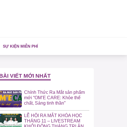
SỰ KIỆN MIỄN PHÍ
BÀI VIẾT MỚI NHẤT
Chính Thức Ra Mắt sản phẩm
mới “OM’E CARE: Khỏe thể
chất, Sáng tinh thần”
LỄ HỘI RA MẮT KHÓA HỌC
THÁNG 11 – LIVESTREAM
KHỞI ĐỘNG THÁNG TRI ÂN