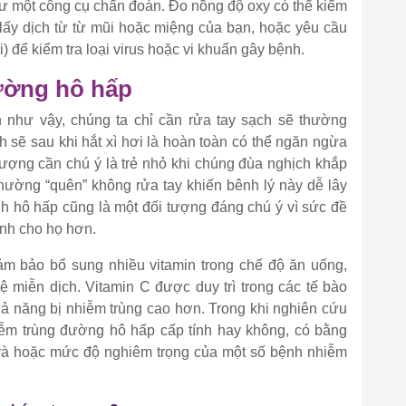
hư một công cụ chẩn đoán. Đo nồng độ oxy có thể kiểm
ể lấy dịch từ từ mũi hoặc miệng của bạn, hoặc yêu cầu
) để kiểm tra loại virus hoặc vi khuẩn gây bệnh.
ường hô hấp
như vậy, chúng ta chỉ cần rửa tay sạch sẽ thường
 sẽ sau khi hắt xì hơi là hoàn toàn có thể ngăn ngừa
tượng cần chú ý là trẻ nhỏ khi chúng đùa nghịch khắp
thường “quên” không rửa tay khiến bênh lý này dễ lây
nh hô hấp cũng là một đối tượng đáng chú ý vì sức đề
ệnh cho họ hơn.
ảm bảo bổ sung nhiều vitamin trong chế độ ăn uống,
 miễn dịch. Vitamin C được duy trì trong các tế bào
khả năng bị nhiễm trùng cao hơn. Trong khi nghiên cứu
iễm trùng đường hô hấp cấp tính hay không, có bằng
 và hoặc mức độ nghiêm trọng của một số bệnh nhiễm