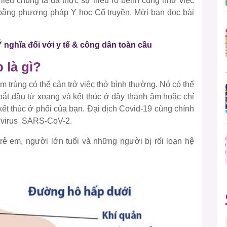
iệu chúng ta đã thực sự hiểu rõ bệnh cũng như việc
ằng phương pháp Y học Cổ truyền. Mời bạn đọc bài
nghĩa đối với y tế & công dân toàn cầu
 là gì?
m trùng có thể cản trở việc thở bình thường. Nó có thể
ắt đầu từ xoang và kết thúc ở dây thanh âm hoặc chỉ
kết thúc ở phổi của bạn. Đại dịch Covid-19 cũng chính
i virus SARS-CoV-2.
trẻ em, người lớn tuổi và những người bị rối loạn hệ