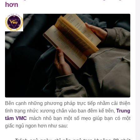
hơn
Bên cạnh những phương pháp trực tiếp nhằm cải thiện
tình trạng nhức xương chân vào ban đêm kể trên,
Trung
tâm VMC
mách nhỏ bạn một số mẹo giúp bạn có một
giấc ngủ ngon hơn như sau: