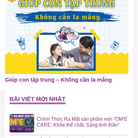
Giúp con tập trung – Không cần la mắng
BÀI VIẾT MỚI NHẤT
Chính Thức Ra Mắt sản phẩm mới “OM’E
CARE: Khỏe thể chất, Sáng tinh thần”