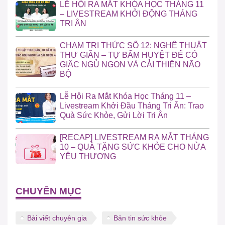
LỄ HỘI RA MẮT KHÓA HỌC THÁNG 11
– LIVESTREAM KHỞI ĐỘNG THÁNG
TRI ÂN
CHẠM TRI THỨC SỐ 12: NGHỆ THUẬT
THƯ GIÃN – TỰ BẤM HUYỆT ĐỂ CÓ
GIẤC NGỦ NGON VÀ CẢI THIỆN NÃO
BỘ
Lễ Hội Ra Mắt Khóa Học Tháng 11 –
Livestream Khởi Đầu Tháng Tri Ân: Trao
Quà Sức Khỏe, Gửi Lời Tri Ân
[RECAP] LIVESTREAM RA MẮT THÁNG
10 – QUÀ TẶNG SỨC KHỎE CHO NỬA
YÊU THƯƠNG
CHUYÊN MỤC
Bài viết chuyên gia
Bản tin sức khỏe