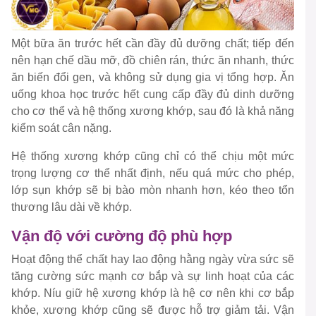
Một bữa ăn trước hết cần đầy đủ dưỡng chất; tiếp đến
nên hạn chế dầu mỡ, đồ chiên rán, thức ăn nhanh, thức
ăn biến đổi gen, và không sử dụng gia vị tổng hợp. Ăn
uống khoa học trước hết cung cấp đầy đủ dinh dưỡng
cho cơ thể và hệ thống xương khớp, sau đó là khả năng
kiểm soát cân nặng.
Hệ thống xương khớp cũng chỉ có thể chịu một mức
trọng lượng cơ thể nhất định, nếu quá mức cho phép,
lớp sụn khớp sẽ bị bào mòn nhanh hơn, kéo theo tổn
thương lâu dài về khớp.
Vận độ với cường độ phù hợp
Hoạt động thể chất hay lao động hằng ngày vừa sức sẽ
tăng cường sức mạnh cơ bắp và sự linh hoạt của các
khớp. Níu giữ hệ xương khớp là hệ cơ nên khi cơ bắp
khỏe, xương khớp cũng sẽ được hỗ trợ giảm tải. Vận