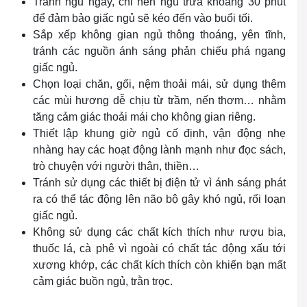
Tránh ngủ ngày, chỉ nên ngủ trưa khoảng 30 phút
để đảm bảo giấc ngủ sẽ kéo đến vào buổi tối.
Sắp xếp không gian ngủ thông thoáng, yên tĩnh,
tránh các nguồn ánh sáng phản chiếu phá ngang
giấc ngủ.
Chọn loại chăn, gối, nệm thoải mái, sử dụng thêm
các mùi hương dễ chịu từ trầm, nến thơm… nhằm
tăng cảm giác thoải mái cho không gian riêng.
Thiết lập khung giờ ngủ cố định, vận động nhẹ
nhàng hay các hoạt động lành mạnh như đọc sách,
trò chuyện với người thân, thiền…
Tránh sử dụng các thiết bị điện tử vì ánh sáng phát
ra có thể tác động lên não bộ gây khó ngủ, rối loạn
giấc ngủ.
Không sử dụng các chất kích thích như rượu bia,
thuốc lá, cà phê vì ngoài có chất tác động xấu tới
xương khớp, các chất kích thích còn khiến bạn mất
cảm giác buồn ngủ, trằn trọc.