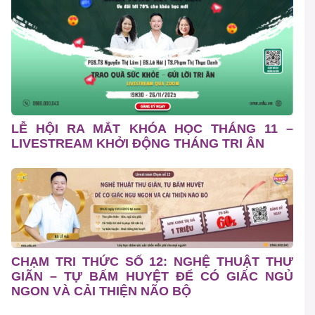
LỄ HỘI RA MẮT KHÓA HỌC THÁNG 11 –
LIVESTREAM KHỞI ĐỘNG THÁNG TRI ÂN
CHẠM TRI THỨC SỐ 12: NGHỆ THUẬT THƯ
GIÃN – TỰ BẤM HUYỆT ĐỂ CÓ GIẤC NGỦ
NGON VÀ CẢI THIỆN NÃO BỘ