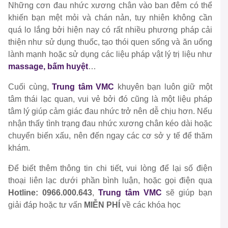
Những cơn đau nhức xương chân vào ban đêm có thể
khiến bạn mệt mỏi và chán nản, tuy nhiên không cần
quá lo lắng bởi hiện nay có rất nhiều phương pháp cải
thiện như sử dụng thuốc, tạo thói quen sống và ăn uống
lành mạnh hoặc sử dụng các liệu pháp vật lý trị liệu như
massage, bấm huyệt
…
Cuối cùng,
Trung tâm VMC
khuyên bạn luôn giữ một
tâm thái lạc quan, vui vẻ bởi đó cũng là một liệu pháp
tâm lý giúp cảm giác đau nhức trở nên dễ chịu hơn. Nếu
nhận thấy tình trạng đau nhức xương chân kéo dài hoặc
chuyển biến xấu, nên đến ngay các cơ sở y tế để thăm
khám.
Để biết thêm thông tin chi tiết, vui lòng để lại số điện
thoại liên lạc dưới phần bình luận, hoặc gọi điện qua
Hotline: 0966.000.643
,
Trung tâm VMC
sẽ giúp bạn
giải đáp hoặc tư vấn
MIỄN PHÍ
về các khóa học