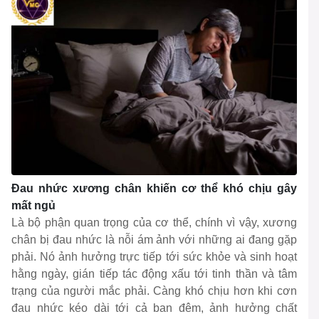
Đau nhức xương chân khiến cơ thể khó chịu gây
mất ngủ
Là bộ phận quan trọng của cơ thể, chính vì vậy, xương
chân bị đau nhức là nỗi ám ảnh với những ai đang gặp
phải. Nó ảnh hưởng trực tiếp tới sức khỏe và sinh hoạt
hằng ngày, gián tiếp tác động xấu tới tinh thần và tâm
trạng của người mắc phải. Càng khó chịu hơn khi cơn
đau nhức kéo dài tới cả ban đêm, ảnh hưởng chất