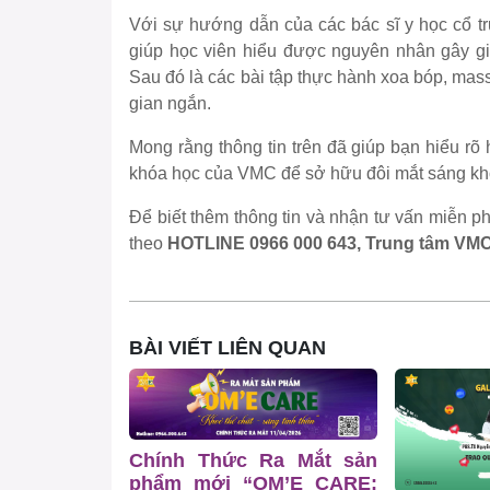
Với sự hướng dẫn của các bác sĩ y học cổ tr
giúp học viên hiểu được nguyên nhân gây giả
Sau đó là các bài tập thực hành xoa bóp, mas
gian ngắn.
Mong rằng thông tin trên đã giúp bạn hiểu rõ
khóa học của VMC để sở hữu đôi mắt sáng kh
Để biết thêm thông tin và nhận tư vấn miễn phí
theo
HOTLINE 0966 000 643, Trung tâm VM
BÀI VIẾT LIÊN QUAN
Chính Thức Ra Mắt sản
phẩm mới “OM’E CARE: