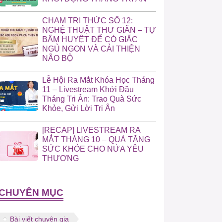
CHẠM TRI THỨC SỐ 12:
NGHỆ THUẬT THƯ GIÃN – TỰ
BẤM HUYỆT ĐỂ CÓ GIẤC
NGỦ NGON VÀ CẢI THIỆN
NÃO BỘ
Lễ Hội Ra Mắt Khóa Học Tháng
11 – Livestream Khởi Đầu
Tháng Tri Ân: Trao Quà Sức
Khỏe, Gửi Lời Tri Ân
[RECAP] LIVESTREAM RA
MẮT THÁNG 10 – QUÀ TẶNG
SỨC KHỎE CHO NỬA YÊU
THƯƠNG
CHUYÊN MỤC
Bài viết chuyên gia