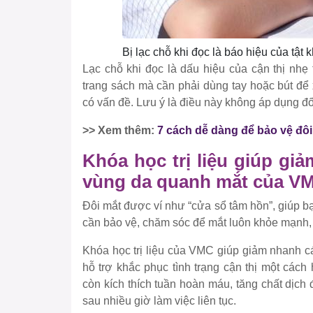
Bị lạc chỗ khi đọc là báo hiệu của tật 
Lạc chỗ khi đọc là dấu hiệu của cận thị nhẹ
trang sách mà cần phải dùng tay hoặc bút để 
có vấn đề. Lưu ý là điều này không áp dụng đố
>> Xem thêm:
7 cách dễ dàng để bảo vệ đô
Khóa học trị liệu giúp gi
vùng da quanh mắt của V
Đôi mắt được ví như “cửa sổ tâm hồn”, giúp bạ
cần bảo vệ, chăm sóc để mắt luôn khỏe mạnh, 
Khóa học trị liệu của VMC giúp giảm nhanh c
hỗ trợ khắc phục tình trạng cận thị một các
còn kích thích tuần hoàn máu, tăng chất dịc
sau nhiều giờ làm việc liên tục.