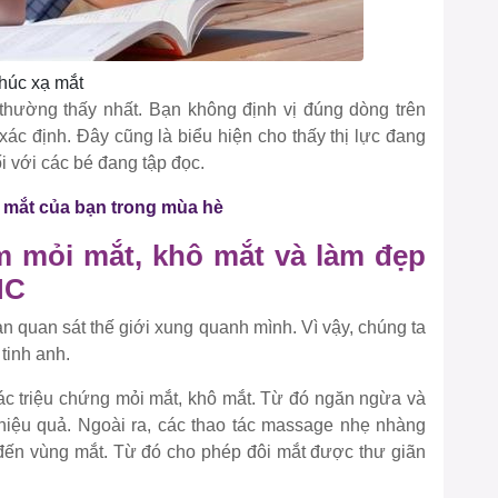
khúc xạ mắt
 thường thấy nhất. Bạn không định vị đúng dòng trên
xác định. Đây cũng là biểu hiện cho thấy thị lực đang
i với các bé đang tập đọc.
i mắt của bạn trong mùa hè
ảm mỏi mắt, khô mắt và làm đẹp
MC
n quan sát thế giới xung quanh mình. Vì vậy, chúng ta
tinh anh.
ác triệu chứng mỏi mắt, khô mắt. Từ đó ngăn ngừa và
h hiệu quả. Ngoài ra, các thao tác massage nhẹ nhàng
h đến vùng mắt. Từ đó cho phép đôi mắt được thư giãn