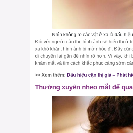
Nhìn không rõ các vật ở xa là dấu hiệu
Đối với người cận thị, hình ảnh sẽ hiển thị ở 
xa khó khăn, hình ảnh bị mờ nhòe đi. Đây cũng
di chuyển lại gần để nhìn rõ hơn. Vì vậy, khi
khám mắt và tìm cách khắc phục càng sớm càn
>> Xem thêm:
Dấu hiệu cận thị giả – Phát h
Thường xuyên nheo mắt để quan