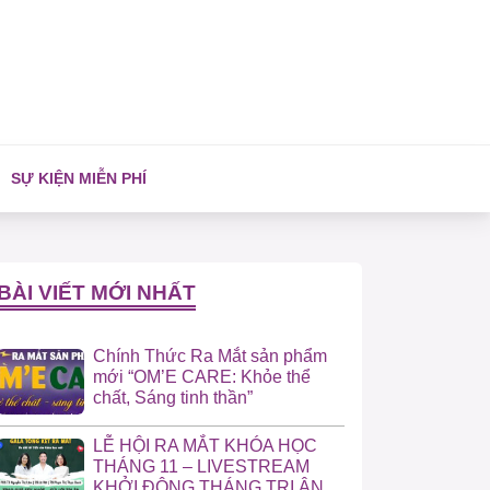
SỰ KIỆN MIỄN PHÍ
BÀI VIẾT MỚI NHẤT
Chính Thức Ra Mắt sản phẩm
mới “OM’E CARE: Khỏe thể
chất, Sáng tinh thần”
LỄ HỘI RA MẮT KHÓA HỌC
THÁNG 11 – LIVESTREAM
KHỞI ĐỘNG THÁNG TRI ÂN