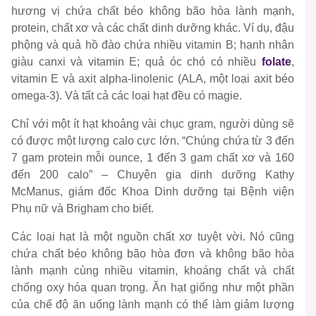
hương vị chứa chất béo không bão hòa lành mạnh,
protein, chất xơ và các chất dinh dưỡng khác. Ví dụ, đậu
phộng và quả hồ đào chứa nhiều vitamin B; hạnh nhân
giàu canxi và vitamin E; quả óc chó có nhiều
folate
,
vitamin E và axit alpha-linolenic (ALA, một loại axit béo
omega-3). Và tất cả các loại hạt đều có magie.
Chỉ với một ít hạt khoảng vài chục gram, người dùng sẽ
có được một lượng calo cực lớn. “Chúng chứa từ 3 đến
7 gam protein mỗi ounce, 1 đến 3 gam chất xơ và 160
đến 200 calo” – Chuyên gia dinh dưỡng Kathy
McManus, giám đốc Khoa Dinh dưỡng tại Bệnh viện
Phụ nữ và Brigham cho biết.
Các loại hạt là một nguồn chất xơ tuyệt vời. Nó cũng
chứa chất béo không bão hòa đơn và không bão hòa
lành mạnh cùng nhiều vitamin, khoáng chất và chất
chống oxy hóa quan trọng. Ăn hạt giống như một phần
của chế độ ăn uống lành mạnh có thể làm giảm lượng