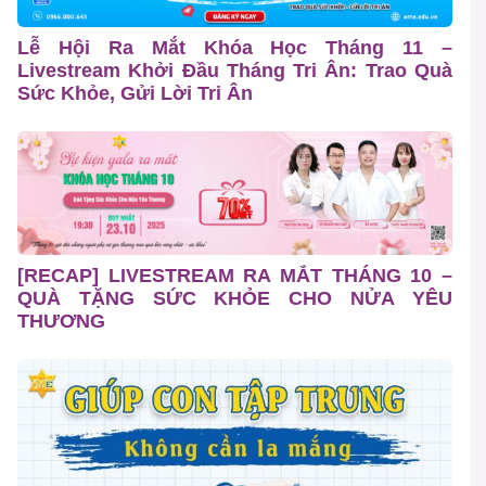
Lễ Hội Ra Mắt Khóa Học Tháng 11 –
Livestream Khởi Đầu Tháng Tri Ân: Trao Quà
Sức Khỏe, Gửi Lời Tri Ân
[RECAP] LIVESTREAM RA MẮT THÁNG 10 –
QUÀ TẶNG SỨC KHỎE CHO NỬA YÊU
THƯƠNG