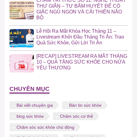
CHẠM TRI THỨC SỐ 12: NGHỆ THUẬT
THƯ GIÃN – TỰ BẤM HUYỆT ĐỂ CÓ
GIẤC NGỦ NGON VÀ CẢI THIỆN NÃO
BỘ
Lễ Hội Ra Mắt Khóa Học Tháng 11 –
Livestream Khởi Đầu Tháng Tri Ân: Trao
Quà Sức Khỏe, Gửi Lời Tri Ân
[RECAP] LIVESTREAM RA MẮT THÁNG
10 – QUÀ TẶNG SỨC KHỎE CHO NỬA
YÊU THƯƠNG
CHUYÊN MỤC
Bài viết chuyên gia
Bản tin sức khỏe
blog sức khỏe
Chăm sóc cơ thể
Chăm sóc sức khỏe chủ động