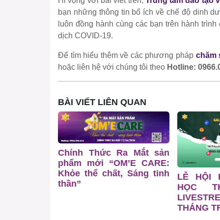
Hi vọng với bài viết trên,
Trung tâm đào tạo 
bạn những thông tin bổ ích về chế độ dinh d
luôn đồng hành cùng các bạn trên hành trình
dịch COVID-19.
Để tìm hiểu thêm về các phương pháp
chăm 
hoặc liên hệ với chúng tôi theo
Hotline: 0966.
BÀI VIẾT LIÊN QUAN
Chính Thức Ra Mắt sản
phẩm mới “OM’E CARE:
Khỏe thể chất, Sáng tinh
LỄ HỘI
thần”
HỌC T
LIVESTR
THÁNG TR