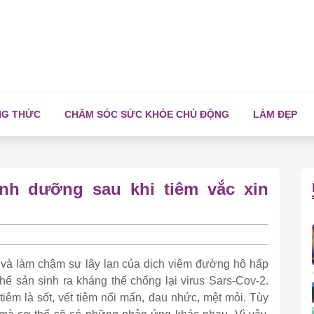
NG THỨC
CHĂM SÓC SỨC KHỎE CHỦ ĐỘNG
LÀM ĐẸP
nh dưỡng sau khi tiêm vắc xin
 và làm chậm sự lây lan của dịch viêm đường hô hấp
hể sản sinh ra kháng thể chống lại virus Sars-Cov-2.
iêm là sốt, vết tiêm nổi mẩn, đau nhức, mệt mỏi. Tùy