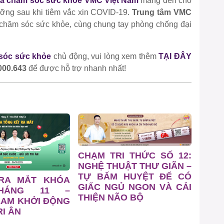
và chăm sóc sức khỏe VMC Việt Nam
mang đến cho
ưỡng sau khi tiêm vắc xin COVID-19.
Trung tâm VMC
 chăm sóc sức khỏe, cùng chung tay phòng chống đại
sóc sức khỏe
chủ động, vui lòng xem thêm
TẠI ĐÂY
000.643
để được hỗ trợ nhanh nhất!
CHẠM TRI THỨC SỐ 12:
NGHỆ THUẬT THƯ GIÃN –
TỰ BẤM HUYỆT ĐỂ CÓ
 RA MẮT KHÓA
GIẤC NGỦ NGON VÀ CẢI
HÁNG 11 –
THIỆN NÃO BỘ
EAM KHỞI ĐỘNG
I ÂN