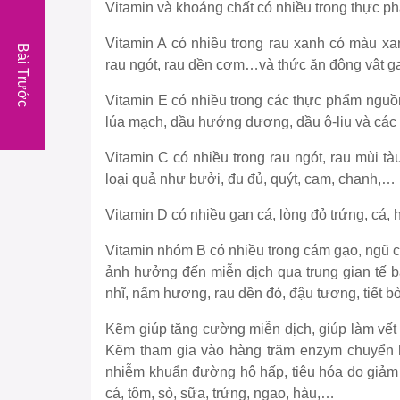
Vitamin và khoáng chất có nhiều trong thực p
Vitamin A có nhiều trong rau xanh có màu xa
Bài Trước
rau ngót, rau dền cơm…và thức ăn động vật g
Vitamin E có nhiều trong các thực phẩm nguồ
lúa mạch, dầu hướng dương, dầu ô-liu và các 
Vitamin C có nhiều trong rau ngót, rau mùi tà
loại quả như bưởi, đu đủ, quýt, cam, chanh,…
Vitamin D có nhiều gan cá, lòng đỏ trứng, cá,
Vitamin nhóm B có nhiều trong cám gạo, ngũ cố
ảnh hưởng đến miễn dịch qua trung gian tế b
nhĩ, nấm hương, rau dền đỏ, đậu tương, tiết bò
Kẽm giúp tăng cường miễn dịch, giúp làm vết 
Kẽm tham gia vào hàng trăm enzym chuyển hó
nhiễm khuẩn đường hô hấp, tiêu hóa do giảm 
cá, tôm, sò, sữa, trứng, ngao, hàu,…