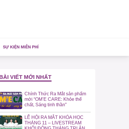
SỰ KIỆN MIỄN PHÍ
BÀI VIẾT MỚI NHẤT
Chính Thức Ra Mắt sản phẩm
mới “OM’E CARE: Khỏe thể
chất, Sáng tinh thần”
LỄ HỘI RA MẮT KHÓA HỌC
THÁNG 11 – LIVESTREAM
KHỞI ĐỘNG THÁNG TRI ÂN