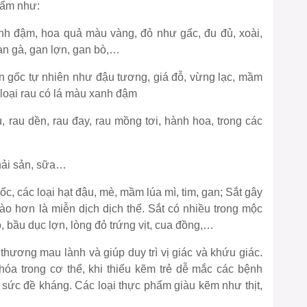
hẩm như:
nh đậm, hoa quả màu vàng, đỏ như gấc, đu đủ, xoài,
an gà, gan lợn, gan bò,…
n gốc tự nhiên như đậu tương, giá đỗ, vừng lạc, mầm
loại rau có lá màu xanh đậm
u, rau dền, rau đay, rau mồng tơi, hành hoa, trong các
 hải sản, sữa…
c, các loại hạt đậu, mè, mầm lúa mì, tim, gan; Sắt gây
ào hơn là miễn dịch dịch thể. Sắt có nhiều trong mộc
, bầu dục lợn, lòng đỏ trứng vịt, cua đồng,…
thương mau lành và giúp duy trì vị giác và khứu giác.
a trong cơ thể, khi thiếu kẽm trẻ dễ mắc các bệnh
sức đề kháng. Các loại thực phẩm giàu kẽm như thịt,