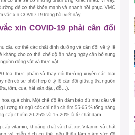
 mà cơ thể sẽ có những phản ứng khác nhau. Vì vậy,
h dưỡng để cơ thể khỏe mạnh và nhanh hồi phục. VMC
m vắc xin COVID-19 trong bài viết này.
vắc xin COVID-19 phải cân đối
u cầu cơ thể các chất dinh dưỡng và cân đối về tỷ lệ
đề kháng cho cơ thể, chế độ ăn hàng ngày cần bổ sung
 nguồn động vật và thực vật.
0 loại thực phẩm và thay đổi thường xuyên các loại
y nên có sự phối hợp ở tỷ lệ cân đối giữa giữa nguồn
 sữa, tôm, cua, hải sản,đậu, đỗ…).
 hoa quả chín. Một chế độ ăn đảm bảo đủ nhu cầu về
g lượng từ ngũ cốc chỉ nên chiếm 55-65 % tổng năng
ung cấp chiếm 20-25% và 15-20% là từ chất đạm.
cấp vitamin, khoáng chất và chất xơ. Vitamin và chất
háng và miễn dịch cơ thể, nếu thiếu làm giảm sức đề