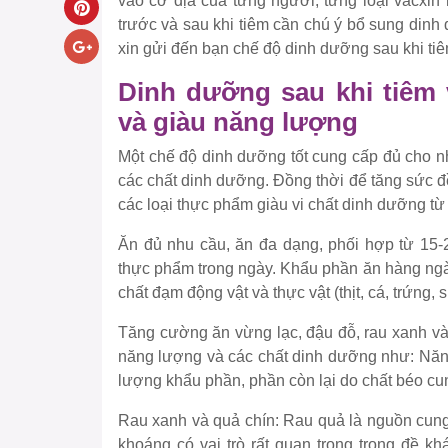
vào cơ địa của từng người, từng loại vacxin
trước và sau khi tiêm cần chú ý bổ sung din
xin gửi đến bạn chế độ dinh dưỡng sau khi tiê
Dinh dưỡng sau khi tiêm 
và giàu năng lượng
Một chế độ dinh dưỡng tốt cung cấp đủ cho nh
các chất dinh dưỡng. Đồng thời để tăng sức 
các loại thực phẩm giàu vi chất dinh dưỡng từ
Ăn đủ nhu cầu, ăn đa dạng, phối hợp từ 15-2
thực phẩm trong ngày. Khẩu phần ăn hàng ngà
chất đạm động vật và thực vật (thịt, cá, trứng,
Tăng cường ăn vừng lạc, đậu đỗ, rau xanh và
năng lượng và các chất dinh dưỡng như: Năn
lượng khẩu phần, phần còn lại do chất béo c
Rau xanh và quả chín: Rau quả là nguồn cung 
khoáng có vai trò rất quan trọng trong đề k