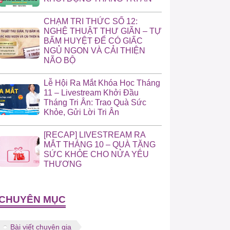
CHẠM TRI THỨC SỐ 12:
NGHỆ THUẬT THƯ GIÃN – TỰ
BẤM HUYỆT ĐỂ CÓ GIẤC
NGỦ NGON VÀ CẢI THIỆN
NÃO BỘ
Lễ Hội Ra Mắt Khóa Học Tháng
11 – Livestream Khởi Đầu
Tháng Tri Ân: Trao Quà Sức
Khỏe, Gửi Lời Tri Ân
[RECAP] LIVESTREAM RA
MẮT THÁNG 10 – QUÀ TẶNG
SỨC KHỎE CHO NỬA YÊU
THƯƠNG
CHUYÊN MỤC
Bài viết chuyên gia