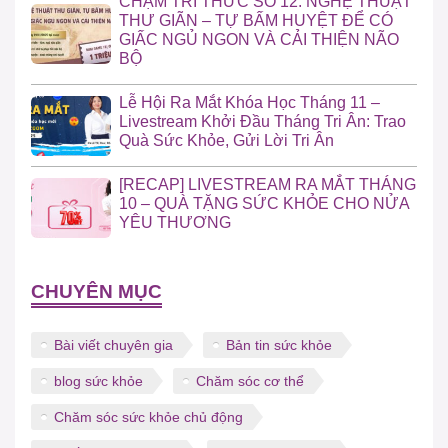
CHẠM TRI THỨC SỐ 12: NGHỆ THUẬT
THƯ GIÃN – TỰ BẤM HUYỆT ĐỂ CÓ
GIẤC NGỦ NGON VÀ CẢI THIỆN NÃO
BỘ
Lễ Hội Ra Mắt Khóa Học Tháng 11 –
Livestream Khởi Đầu Tháng Tri Ân: Trao
Quà Sức Khỏe, Gửi Lời Tri Ân
[RECAP] LIVESTREAM RA MẮT THÁNG
10 – QUÀ TẶNG SỨC KHỎE CHO NỬA
YÊU THƯƠNG
CHUYÊN MỤC
Bài viết chuyên gia
Bản tin sức khỏe
blog sức khỏe
Chăm sóc cơ thể
Chăm sóc sức khỏe chủ động