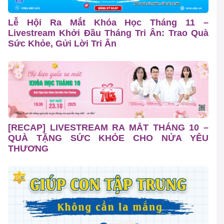
Lễ Hội Ra Mắt Khóa Học Tháng 11 –
Livestream Khởi Đầu Tháng Tri Ân: Trao Quà
Sức Khỏe, Gửi Lời Tri Ân
[RECAP] LIVESTREAM RA MẮT THÁNG 10 –
QUÀ TẶNG SỨC KHỎE CHO NỬA YÊU
THƯƠNG