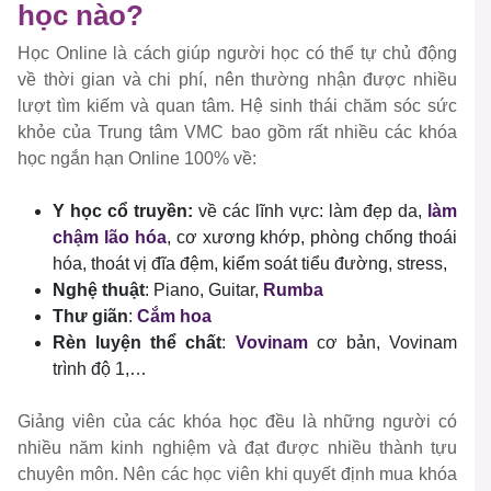
học nào?
Học Online là cách giúp người học có thể tự chủ động
về thời gian và chi phí, nên thường nhận được nhiều
lượt tìm kiếm và quan tâm. Hệ sinh thái chăm sóc sức
khỏe của Trung tâm VMC bao gồm rất nhiều các khóa
học ngắn hạn Online 100% về:
Y học cổ truyền:
về các lĩnh vực: làm đẹp da,
làm
chậm lão hóa
, cơ xương khớp, phòng chống thoái
hóa, thoát vị đĩa đệm, kiểm soát tiểu đường, stress,
Nghệ thuật
: Piano, Guitar,
Rumba
Thư giãn
:
Cắm hoa
Rèn luyện thể chất
:
Vovinam
cơ bản, Vovinam
trình độ 1,…
Giảng viên của các khóa học đều là những người có
nhiều năm kinh nghiệm và đạt được nhiều thành tựu
chuyên môn. Nên các học viên khi quyết định mua khóa