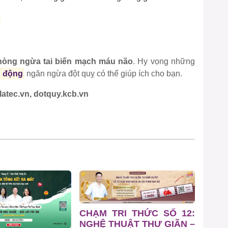
hòng ngừa tai biến mạch máu não
. Hy vọng những
ủ động
ngăn ngừa đột quỵ có thể giúp ích cho bạn.
atec.vn, dotquy.kcb.vn
CHẠM TRI THỨC SỐ 12:
NGHỆ THUẬT THƯ GIÃN –