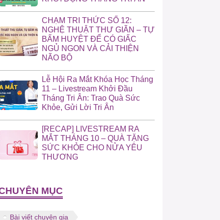
CHẠM TRI THỨC SỐ 12:
NGHỆ THUẬT THƯ GIÃN – TỰ
BẤM HUYỆT ĐỂ CÓ GIẤC
NGỦ NGON VÀ CẢI THIỆN
NÃO BỘ
Lễ Hội Ra Mắt Khóa Học Tháng
11 – Livestream Khởi Đầu
Tháng Tri Ân: Trao Quà Sức
Khỏe, Gửi Lời Tri Ân
[RECAP] LIVESTREAM RA
MẮT THÁNG 10 – QUÀ TẶNG
SỨC KHỎE CHO NỬA YÊU
THƯƠNG
CHUYÊN MỤC
Bài viết chuyên gia