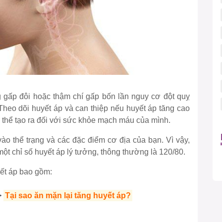
ng gấp đôi hoặc thậm chí gấp bốn lần nguy cơ đột quỵ
heo dõi huyết áp và can thiệp nếu huyết áp tăng cao
ó thể tạo ra đối với sức khỏe mạch máu của mình.
vào thể trạng và các đặc điểm cơ địa của bạn. Vì vậy,
ột chỉ số huyết áp lý tưởng, thông thường là 120/80.
yết áp bao gồm:
>
Tại sao ăn mặn lại tăng huyết áp?