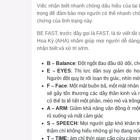
Việc nhận biết nhanh chóng dấu hiệu của tai
trọng để đảm bảo mọi người có thể nhanh chó
chứng của tình trạng này.
BE FAST, trước đây gọi là FAST, là từ viết t
Hoa Kỳ (AHA) nhằm giúp mọi người dễ dàng g
nhận biết và xử trí sớm.
B – Balance
: Đột ngột đau đầu dữ dội, c
E – EYES
: Thị lực dần suy giảm do ho
Người đột quỵ bị rối loạn thị giác, nhìn mờ
F – Face
: Một mặt buồn bã, một mặt nhăn
sẽ gây tổn thương các dây thần kinh và
có thể bị tê liệt một phần, méo mó và trôn
A – ARM
: Giảm khả năng vận động ở một 
rũ xuống và mất cảm giác
S – SPEECH
: Mọi người gặp khó khăn tr
thậm chí không hiểu những gì họ đang nó
T – TIME:
ám chỉ thời gian cấp cứu càng