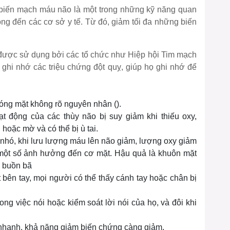
 biến mạch máu não là một trong những kỹ năng quan
ng đến các cơ sở y tế. Từ đó, giảm tối đa những biến
ắt được sử dụng bởi các tổ chức như Hiệp hội Tim mạch
hi nhớ các triệu chứng đột quỵ, giúp họ ghi nhớ để
hóng mặt không rõ nguyên nhân ().
ạt động của các thùy não bị suy giảm khi thiếu oxy,
 hoặc mờ và có thể bị ù tai.
 nhó, khi lưu lượng máu lên não giảm, lượng oxy giảm
 một số ảnh hưởng đến cơ mặt. Hậu quả là khuôn mặt
g buồn bã
bên tay, mọi người có thể thấy cánh tay hoặc chân bị
ong việc nói hoặc kiểm soát lời nói của họ, và đôi khi
i
 nhanh, khả năng giảm biến chứng càng giảm.