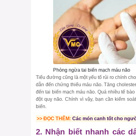
Phòng ngừa tai biến mạch máu não
Tiểu đường cũng là một yếu tố rủi ro chính c
dẫn đến chứng thiếu máu não. Tăng cholester
đến tai biến mạch máu não. Quá nhiều tế bào
đột quỵ não. Chính vì vậy, bạn cần kiểm soá
biến.
>> ĐỌC THÊM:
Các món canh tốt cho ngườ
2. Nhận biết nhanh các d