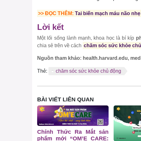
>> ĐỌC THÊM:
Tai biến mạch máu não nhẹ
Lời kết
Một lối sống lành mạnh, khoa học là bí kíp
p
chia sẻ trên về cách
chăm sóc sức khỏe ch
Nguồn tham khảo: health.harvard.edu, medl
Thẻ:
chăm sóc sức khỏe chủ động
BÀI VIẾT LIÊN QUAN
Chính Thức Ra Mắt sản
phẩm mới “OM’E CARE: