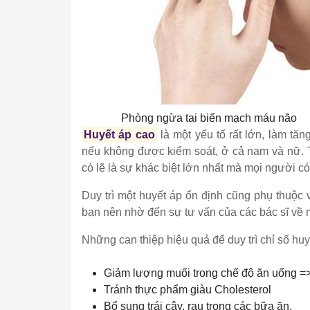
Phòng ngừa tai biến mạch máu não
Huyết áp cao
là một yếu tố rất lớn, làm tă
nếu không được kiểm soát, ở cả nam và nữ. T
có lẽ là sự khác biệt lớn nhất mà mọi người c
Duy trì một huyết áp ổn định cũng phụ thuộc 
bạn nên nhờ đến sự tư vấn của các bác sĩ về m
Những can thiệp hiệu quả để duy trì chỉ số hu
Giảm lượng muối trong chế độ ăn uống =
Tránh thực phẩm giàu Cholesterol
Bổ sung trái cây, rau trong các bữa ăn.