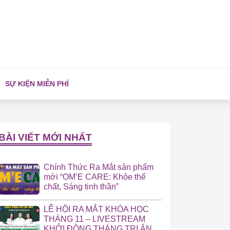
SỰ KIỆN MIỄN PHÍ
BÀI VIẾT MỚI NHẤT
Chính Thức Ra Mắt sản phẩm
mới “OM’E CARE: Khỏe thể
chất, Sáng tinh thần”
LỄ HỘI RA MẮT KHÓA HỌC
THÁNG 11 – LIVESTREAM
KHỞI ĐỘNG THÁNG TRI ÂN