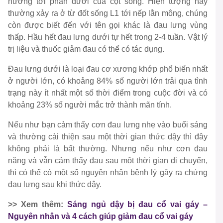
hưởng tới phần dưới của cột sống. Hiện tượng này
thường xảy ra ở từ đốt sống L1 tới nếp lằn mông, chúng
còn được biết đến với tên gọi khác là đau lưng vùng
thấp. Hầu hết đau lưng dưới tự hết trong 2-4 tuần. Vật lý
trị liệu và thuốc giảm đau có thể có tác dụng.
Đau lưng dưới là loại đau cơ xương khớp phổ biến nhất
ở người lớn, có khoảng 84% số người lớn trải qua tình
trạng này ít nhất một số thời điểm trong cuộc đời và có
khoảng 23% số người mắc trở thành mãn tính.
Nếu như bạn cảm thấy cơn đau lưng nhẹ vào buổi sáng
và thường cải thiện sau một thời gian thức dậy thì đây
không phải là bất thường. Nhưng nếu như cơn đau
nặng và vẫn cảm thấy đau sau một thời gian di chuyển,
thì có thể có một số nguyên nhân bệnh lý gây ra chứng
đau lưng sau khi thức dậy.
>> Xem thêm:
Sáng ngủ dậy bị đau cổ vai gáy –
Nguyên nhân và 4 cách giúp giảm đau cổ vai gáy