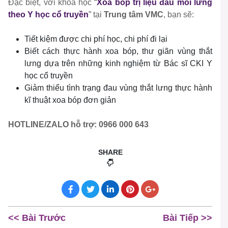
Đặc biệt, với khóa học “
Xoa bóp trị liệu đau mỏi lưng
theo Y học cổ truyền
” tại
Trung tâm VMC
, bạn sẽ:
Tiết kiệm được chi phí học, chi phí đi lại
Biết cách thực hành xoa bóp, thư giãn vùng thắt
lưng dựa trên những kinh nghiệm từ Bác sĩ CKI Y
học cổ truyền
Giảm thiểu tình trạng đau vùng thắt lưng thực hành
kĩ thuật xoa bóp đơn giản
HOTLINE/ZALO hỗ trợ: 0966 000 643
SHARE
<< Bài Trước
Bài Tiếp >>