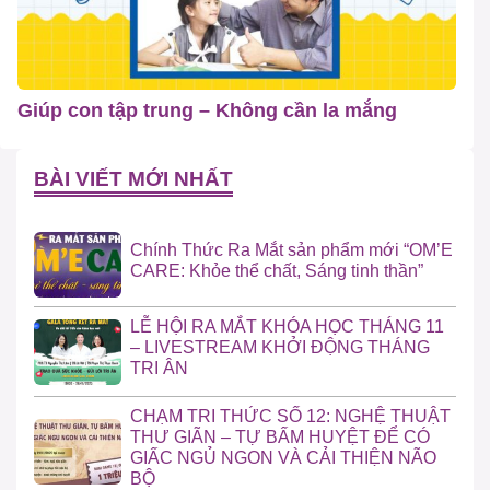
Giúp con tập trung – Không cần la mắng
BÀI VIẾT MỚI NHẤT
Chính Thức Ra Mắt sản phẩm mới “OM’E
CARE: Khỏe thể chất, Sáng tinh thần”
LỄ HỘI RA MẮT KHÓA HỌC THÁNG 11
– LIVESTREAM KHỞI ĐỘNG THÁNG
TRI ÂN
CHẠM TRI THỨC SỐ 12: NGHỆ THUẬT
THƯ GIÃN – TỰ BẤM HUYỆT ĐỂ CÓ
GIẤC NGỦ NGON VÀ CẢI THIỆN NÃO
BỘ