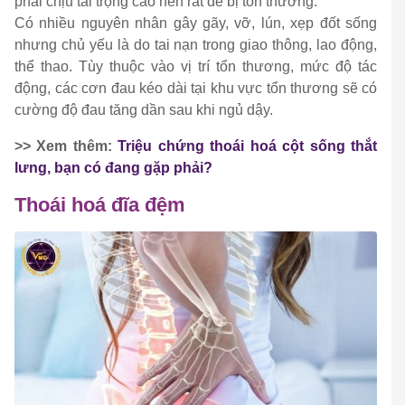
phải chịu tải trọng cao nên rất dễ bị tổn thương.
Có nhiều nguyên nhân gây gãy, vỡ, lún, xẹp đốt sống
nhưng chủ yếu là do tai nạn trong giao thông, lao động,
thể thao. Tùy thuộc vào vị trí tổn thương, mức độ tác
động, các cơn đau kéo dài tại khu vực tổn thương sẽ có
cường độ đau tăng dần sau khi ngủ dậy.
>> Xem thêm:
Triệu chứng thoái hoá cột sống thắt
lưng, bạn có đang gặp phải?
Thoái hoá đĩa đệm