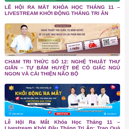
LỄ HỘI RA MẮT KHÓA HỌC THÁNG 11 –
LIVESTREAM KHỞI ĐỘNG THÁNG TRI ÂN
CHẠM TRI THỨC SỐ 12: NGHỆ THUẬT THƯ
GIÃN – TỰ BẤM HUYỆT ĐỂ CÓ GIẤC NGỦ
NGON VÀ CẢI THIỆN NÃO BỘ
Lễ Hội Ra Mắt Khóa Học Tháng 11 –
Livestream Khởi Đầu Tháng Tri Ân: Trao Quà