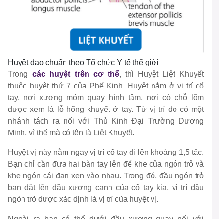
Huyệt đạo chuẩn theo Tổ chức Y tế thế giới
Trong
các huyệt trên cơ thể
, thì Huyệt Liệt Khuyết
thuộc huyệt thứ 7 của Phế Kinh. Huyệt nằm ở vị trí cổ
tay, nơi xương mỏm quay hình tâm, nơi có chỗ lõm
được xem là lỗ hổng khuyết ở tay. Từ vị trí đó có một
nhánh tách ra nối với Thủ Kinh Đại Trường Dương
Minh, vì thế mà có tên là Liệt Khuyết.
Huyệt vị này nằm ngay vị trí cổ tay đi lên khoảng 1,5 tấc.
Bạn chỉ cần đưa hai bàn tay lên để khe của ngón trỏ và
khe ngón cái đan xen vào nhau. Trong đó, đầu ngón trỏ
bạn đặt lên đầu xương cạnh của cổ tay kia, vị trí đầu
ngón trỏ được xác định là vị trí của huyệt vị.
Ngoài ra bạn có thể dưới đầu xương quay nối với