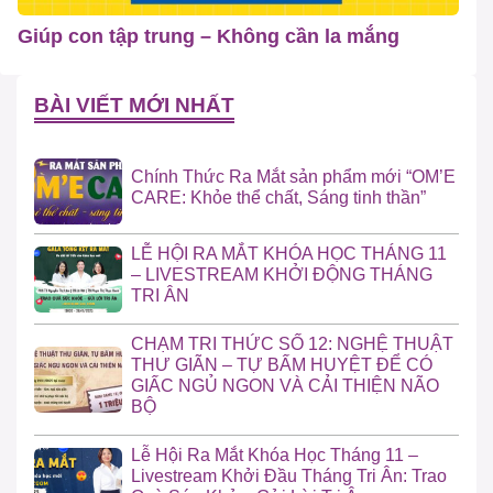
Giúp con tập trung – Không cần la mắng
BÀI VIẾT MỚI NHẤT
Chính Thức Ra Mắt sản phẩm mới “OM’E
CARE: Khỏe thể chất, Sáng tinh thần”
LỄ HỘI RA MẮT KHÓA HỌC THÁNG 11
– LIVESTREAM KHỞI ĐỘNG THÁNG
TRI ÂN
CHẠM TRI THỨC SỐ 12: NGHỆ THUẬT
THƯ GIÃN – TỰ BẤM HUYỆT ĐỂ CÓ
GIẤC NGỦ NGON VÀ CẢI THIỆN NÃO
BỘ
Lễ Hội Ra Mắt Khóa Học Tháng 11 –
Livestream Khởi Đầu Tháng Tri Ân: Trao