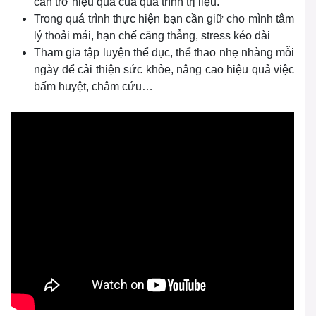
cản trở hiệu quả của quá trình trị liệu.
Trong quá trình thực hiện bạn cần giữ cho mình tâm
lý thoải mái, hạn chế căng thẳng, stress kéo dài
Tham gia tập luyện thể dục, thể thao nhẹ nhàng mỗi
ngày để cải thiện sức khỏe, nâng cao hiệu quả việc
bấm huyệt, châm cứu…