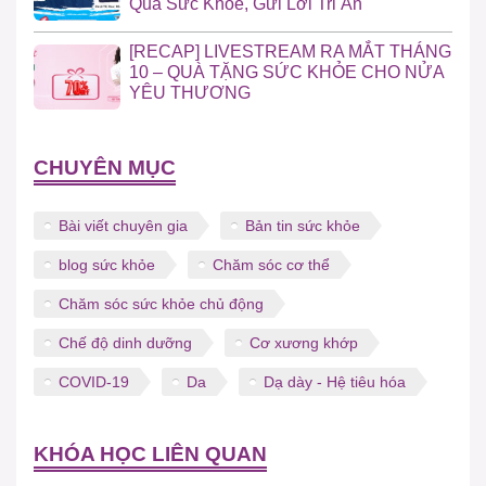
Quà Sức Khỏe, Gửi Lời Tri Ân
[RECAP] LIVESTREAM RA MẮT THÁNG
10 – QUÀ TẶNG SỨC KHỎE CHO NỬA
YÊU THƯƠNG
CHUYÊN MỤC
Bài viết chuyên gia
Bản tin sức khỏe
blog sức khỏe
Chăm sóc cơ thể
Chăm sóc sức khỏe chủ động
Chế độ dinh dưỡng
Cơ xương khớp
COVID-19
Da
Dạ dày - Hệ tiêu hóa
KHÓA HỌC LIÊN QUAN