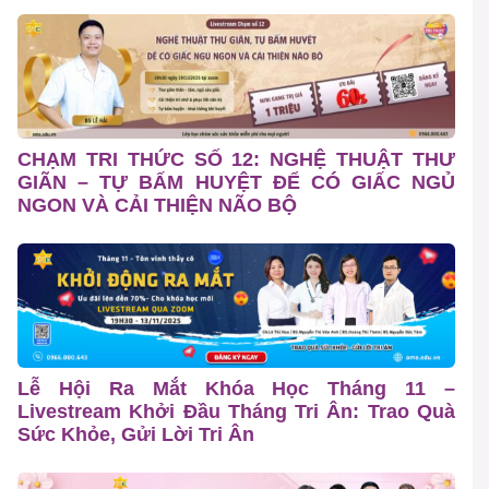
CHẠM TRI THỨC SỐ 12: NGHỆ THUẬT THƯ
GIÃN – TỰ BẤM HUYỆT ĐỂ CÓ GIẤC NGỦ
NGON VÀ CẢI THIỆN NÃO BỘ
Lễ Hội Ra Mắt Khóa Học Tháng 11 –
Livestream Khởi Đầu Tháng Tri Ân: Trao Quà
Sức Khỏe, Gửi Lời Tri Ân