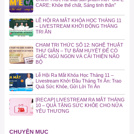
CARE: Khỏe thể chất, Sáng tinh thần”
LỄ HỘI RA MẮT KHÓA HỌC THÁNG 11
– LIVESTREAM KHỞI ĐỘNG THÁNG
TRI ÂN
CHẠM TRI THỨC SỐ 12: NGHỆ THUẬT
THƯ GIÃN – TỰ BẤM HUYỆT ĐỂ CÓ
GIẤC NGỦ NGON VÀ CẢI THIỆN NÃO
BỘ
Lễ Hội Ra Mắt Khóa Học Tháng 11 –
Livestream Khởi Đầu Tháng Tri Ân: Trao
Quà Sức Khỏe, Gửi Lời Tri Ân
[RECAP] LIVESTREAM RA MẮT THÁNG
10 – QUÀ TẶNG SỨC KHỎE CHO NỬA
YÊU THƯƠNG
CHUYÊN MỤC