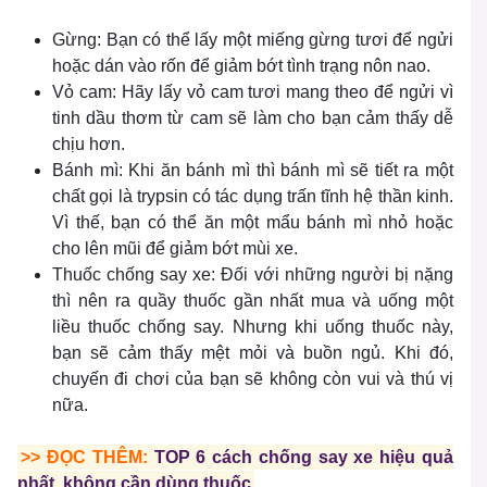
Gừng: Bạn có thể lấy một miếng gừng tươi để ngửi
hoặc dán vào rốn để giảm bớt tình trạng nôn nao.
Vỏ cam: Hãy lấy vỏ cam tươi mang theo để ngửi vì
tinh dầu thơm từ cam sẽ làm cho bạn cảm thấy dễ
chịu hơn.
Bánh mì: Khi ăn bánh mì thì bánh mì sẽ tiết ra một
chất gọi là trypsin có tác dụng trấn tĩnh hệ thần kinh.
Vì thế, bạn có thể ăn một mẩu bánh mì nhỏ hoặc
cho lên mũi để giảm bớt mùi xe.
Thuốc chống say xe: Đối với những người bị nặng
thì nên ra quầy thuốc gần nhất mua và uống một
liều thuốc chống say. Nhưng khi uống thuốc này,
bạn sẽ cảm thấy mệt mỏi và buồn ngủ. Khi đó,
chuyến đi chơi của bạn sẽ không còn vui và thú vị
nữa.
>> ĐỌC THÊM:
TOP 6 cách chống say xe hiệu quả
nhất, không cần dùng thuốc