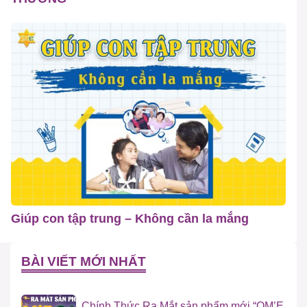
Giúp con tập trung – Không cần la mắng
BÀI VIẾT MỚI NHẤT
Chính Thức Ra Mắt sản phẩm mới “OM’E