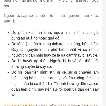
buồn nôn, đổ mồ hôi, thở mạnh, khó chịu, ra nhiều nước
bọt…
Ngoài ra, say xe còn đến từ nhiều nguyên nhân khác
như là:
Do phản xạ thần kinh: người mệt mỏi, mất ngủ,
bụng ăn quá no hoặc quá đói.
Do tâm lý: Luôn ở trong tình trạng lo lắng, bồn chồn.
Đây là nguyên nhân phổ biến nhất vì có nhiều
người chỉ cần nhìn thấy xe là đã cảm thấy bị say xe.
Do bị huyết áp thấp: Người bị huyết áp thấp rất
thường xuyên bị say xe.
Do rối loạn tiền đình: Khi đi xe, sự di chuyển làm
mất thăng bằng, lắc lư qua lại và lên xuống làm cho
mạch máu bị co thắt. Từ đó, ảnh hưởng đến các cơ
quan tiền đình, gây nên sự rối loạn và dẫn đến say
xe.