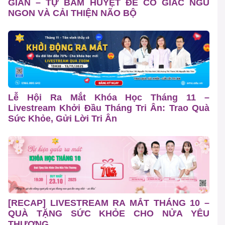
GIÃN – TỰ BẤM HUYỆT ĐỂ CÓ GIẤC NGỦ
NGON VÀ CẢI THIỆN NÃO BỘ
Lễ Hội Ra Mắt Khóa Học Tháng 11 –
Livestream Khởi Đầu Tháng Tri Ân: Trao Quà
Sức Khỏe, Gửi Lời Tri Ân
[RECAP] LIVESTREAM RA MẮT THÁNG 10 –
QUÀ TẶNG SỨC KHỎE CHO NỬA YÊU
THƯƠNG