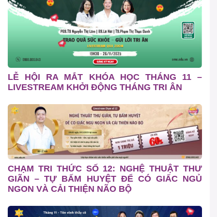
LỄ HỘI RA MẮT KHÓA HỌC THÁNG 11 –
LIVESTREAM KHỞI ĐỘNG THÁNG TRI ÂN
CHẠM TRI THỨC SỐ 12: NGHỆ THUẬT THƯ
GIÃN – TỰ BẤM HUYỆT ĐỂ CÓ GIẤC NGỦ
NGON VÀ CẢI THIỆN NÃO BỘ