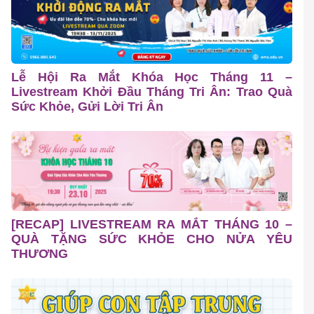
Lễ Hội Ra Mắt Khóa Học Tháng 11 –
Livestream Khởi Đầu Tháng Tri Ân: Trao Quà
Sức Khỏe, Gửi Lời Tri Ân
[RECAP] LIVESTREAM RA MẮT THÁNG 10 –
QUÀ TẶNG SỨC KHỎE CHO NỬA YÊU
THƯƠNG