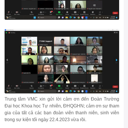
Trung tâm VMC xin gửi lời cảm ơn đến Đoàn Trường
Đại học Khoa học Tự nhiên, ĐHQGHN; cảm ơn sự tham
gia của tất cả các bạn đoàn viên thanh niên, sinh viên
trong sự kiện tối ngày 22.4.2023 vừa rồi.