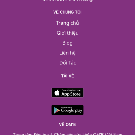
VỀ CHÚNG TÔI
Trang chủ
Giới thiệu
Blog
Liên hệ
Đối Tác
TẢI VỀ
VỀ OM’E
Trung tâm Đào tạo & Chăm sóc sức khỏe OM’E Việt Nam