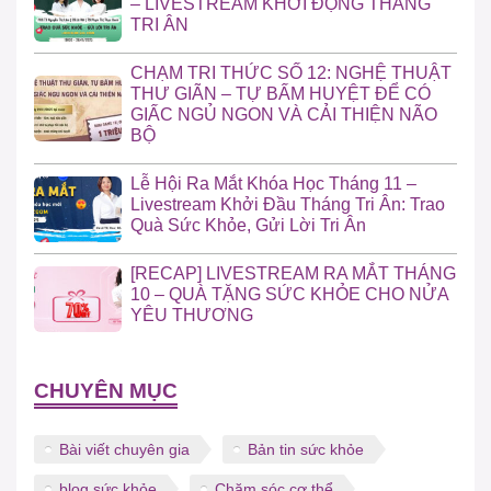
– LIVESTREAM KHỞI ĐỘNG THÁNG
TRI ÂN
CHẠM TRI THỨC SỐ 12: NGHỆ THUẬT
THƯ GIÃN – TỰ BẤM HUYỆT ĐỂ CÓ
GIẤC NGỦ NGON VÀ CẢI THIỆN NÃO
BỘ
Lễ Hội Ra Mắt Khóa Học Tháng 11 –
Livestream Khởi Đầu Tháng Tri Ân: Trao
Quà Sức Khỏe, Gửi Lời Tri Ân
[RECAP] LIVESTREAM RA MẮT THÁNG
10 – QUÀ TẶNG SỨC KHỎE CHO NỬA
YÊU THƯƠNG
CHUYÊN MỤC
Bài viết chuyên gia
Bản tin sức khỏe
blog sức khỏe
Chăm sóc cơ thể