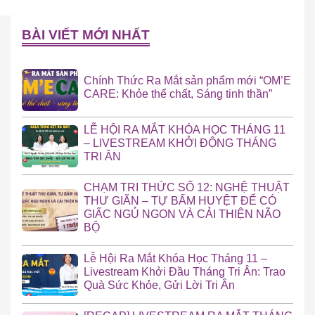
BÀI VIẾT MỚI NHẤT
Chính Thức Ra Mắt sản phẩm mới “OM’E
CARE: Khỏe thể chất, Sáng tinh thần”
LỄ HỘI RA MẮT KHÓA HỌC THÁNG 11
– LIVESTREAM KHỞI ĐỘNG THÁNG
TRI ÂN
CHẠM TRI THỨC SỐ 12: NGHỆ THUẬT
THƯ GIÃN – TỰ BẤM HUYỆT ĐỂ CÓ
GIẤC NGỦ NGON VÀ CẢI THIỆN NÃO
BỘ
Lễ Hội Ra Mắt Khóa Học Tháng 11 –
Livestream Khởi Đầu Tháng Tri Ân: Trao
Quà Sức Khỏe, Gửi Lời Tri Ân