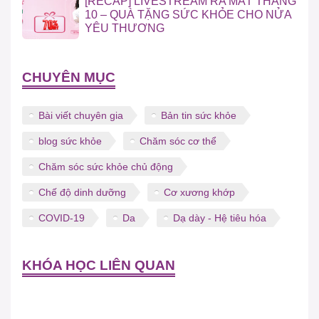
[RECAP] LIVESTREAM RA MẮT THÁNG
10 – QUÀ TẶNG SỨC KHỎE CHO NỬA
YÊU THƯƠNG
CHUYÊN MỤC
Bài viết chuyên gia
Bản tin sức khỏe
blog sức khỏe
Chăm sóc cơ thể
Chăm sóc sức khỏe chủ động
Chế độ dinh dưỡng
Cơ xương khớp
COVID-19
Da
Dạ dày - Hệ tiêu hóa
KHÓA HỌC LIÊN QUAN