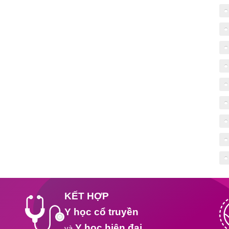
KẾT HỢP
Y học cổ truyền
Y học hiện đại
và