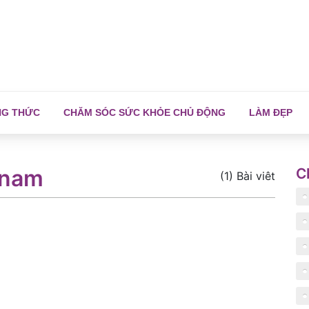
NG THỨC
CHĂM SÓC SỨC KHỎE CHỦ ĐỘNG
LÀM ĐẸP
ý nam
C
(1) Bài viêt