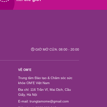
GIỜ MỞ CỬA: 08:00 - 20:00
VỀ OM’E
Trung tâm Đào tạo & Chăm sóc sức
khỏe OM’E Việt Nam
Địa chỉ: 116 Trần Vĩ, Mai Dịch, Cầu
Giấy, Hà Nội
E-mail: trungtamome@gmail.com