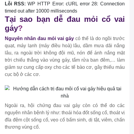
Lỗi RSS:
WP HTTP Error: cURL error 28: Connection
timed out after 10000 milliseconds
Tại sao bạn dễ đau mỏi cổ vai
gáy
?
Nguyên nhân đau mỏi vai gáy
có thể là do ngồi trước
quạt, máy lạnh (máy điều hoà) lâu, dầm mưa dãi nắng
lâu, ra ngoài trời không đội mũ, nón để ánh nắng mặt
trời chiếu thẳng vào vùng gáy, tắm rửa ban đêm,… làm
giảm sự cung cấp oxy cho các tế bào cơ, gây thiếu máu
cục bộ ở các cơ.
Ngoài ra, hội chứng đau vai gáy còn có thể do các
nguyên nhân bệnh lý như: thoái hóa đốt sống cổ, thoát vị
đĩa đệm cột sống cổ, vẹo cổ bẩm sinh, dị tật, viêm, chấn
thương vùng cổ.