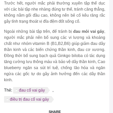
Trước hết, người mắc phải thường xuyên tập thể dục
với các bài tập nhẹ nhàng đúng tư thế, tránh căng thẳng,
không nằm gối đầu cao, không nên bẻ cổ kêu răng rắc
gây tình trạng thoát vị đĩa đệm đốt sống cổ.
Ngoài những bài tập trên, để tránh bị
đau mỏi vai gáy
,
người mắc phải nên bổ sung các vi lượng và khoáng
chất như nhóm vitamin B (B1,B2,B6) giúp giảm đau dây
thần kinh và các biến chứng thần kinh, đau cơ xương.
Đồng thời bổ sung bạch quả Ginkgo biloba có tác dụng
tăng cường lưu thông máu và bảo vệ dây thần kinh, Cao
blueberry ngăn sa sút trí tuệ, chống lão hóa và ngăn
ngừa các gốc tự do gây ảnh hưởng đến các dây thần
kinh.
Thẻ:
đau cổ vai gáy
,
điều trị đau cổ vai gáy
SHARE