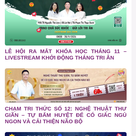
LỄ HỘI RA MẮT KHÓA HỌC THÁNG 11 –
LIVESTREAM KHỞI ĐỘNG THÁNG TRI ÂN
CHẠM TRI THỨC SỐ 12: NGHỆ THUẬT THƯ
GIÃN – TỰ BẤM HUYỆT ĐỂ CÓ GIẤC NGỦ
NGON VÀ CẢI THIỆN NÃO BỘ