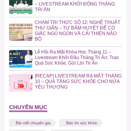
– LIVESTREAM KHỞI ĐỘNG THÁNG
TRI ÂN
CHẠM TRI THỨC SỐ 12: NGHỆ THUẬT
THƯ GIÃN – TỰ BẤM HUYỆT ĐỂ CÓ
GIẤC NGỦ NGON VÀ CẢI THIỆN NÃO
BỘ
Lễ Hội Ra Mắt Khóa Học Tháng 11 –
Livestream Khởi Đầu Tháng Tri Ân: Trao
Quà Sức Khỏe, Gửi Lời Tri Ân
[RECAP] LIVESTREAM RA MẮT THÁNG
10 – QUÀ TẶNG SỨC KHỎE CHO NỬA
YÊU THƯƠNG
CHUYÊN MỤC
Bài viết chuyên gia
Bản tin sức khỏe