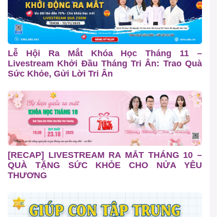
Lễ Hội Ra Mắt Khóa Học Tháng 11 –
Livestream Khởi Đầu Tháng Tri Ân: Trao Quà
Sức Khỏe, Gửi Lời Tri Ân
[RECAP] LIVESTREAM RA MẮT THÁNG 10 –
QUÀ TẶNG SỨC KHỎE CHO NỬA YÊU
THƯƠNG