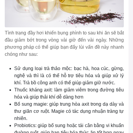
Tình trạng đầy hơi khiến bụng phình to sau khi ăn sẽ bắt
đầu giảm bớt trong vòng vài giờ đến vài ngày. Những
phương pháp có thể giúp bạn đẩy lùi vấn đề này nhanh
chóng như sau:
Sử dụng loại trà thảo mộc: bạc hà, hoa cúc, gừng,
nghệ và thì là có thể hỗ trợ tiêu hóa và giúp xử lý
khí. Trà bồ công anh có thể giúp giảm giữ nước.
Thuốc kháng axit: làm giảm viêm trong đường tiêu
hóa và giúp thải khí dễ dàng hơn
Bổ sung magie: giúp trung hòa axit trong dạ dày và
thư giãn cơ ruột. Magie có tác dụng nhuận tràng tự
nhiên.
Probiotics: giúp bổ sung hoặc tái cân bằng vi khuẩn
đường ruột, giúp bạn tiêu hóa thức ăn tốt hơn ngay