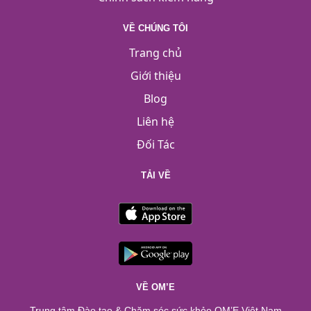
VỀ CHÚNG TÔI
Trang chủ
Giới thiệu
Blog
Liên hệ
Đối Tác
TẢI VỀ
VỀ OM’E
Trung tâm Đào tạo & Chăm sóc sức khỏe OM’E Việt Nam