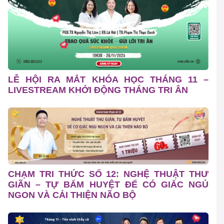
LỄ HỘI RA MẮT KHÓA HỌC THÁNG 11 –
LIVESTREAM KHỞI ĐỘNG THÁNG TRI ÂN
CHẠM TRI THỨC SỐ 12: NGHỆ THUẬT THƯ
GIÃN – TỰ BẤM HUYỆT ĐỂ CÓ GIẤC NGỦ
NGON VÀ CẢI THIỆN NÃO BỘ