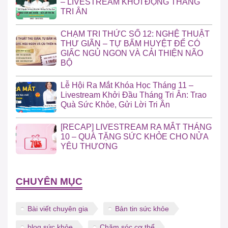
– LIVESTREAM KHỞI ĐỘNG THÁNG
TRI ÂN
CHẠM TRI THỨC SỐ 12: NGHỆ THUẬT
THƯ GIÃN – TỰ BẤM HUYỆT ĐỂ CÓ
GIẤC NGỦ NGON VÀ CẢI THIỆN NÃO
BỘ
Lễ Hội Ra Mắt Khóa Học Tháng 11 –
Livestream Khởi Đầu Tháng Tri Ân: Trao
Quà Sức Khỏe, Gửi Lời Tri Ân
[RECAP] LIVESTREAM RA MẮT THÁNG
10 – QUÀ TẶNG SỨC KHỎE CHO NỬA
YÊU THƯƠNG
CHUYÊN MỤC
Bài viết chuyên gia
Bản tin sức khỏe
blog sức khỏe
Chăm sóc cơ thể