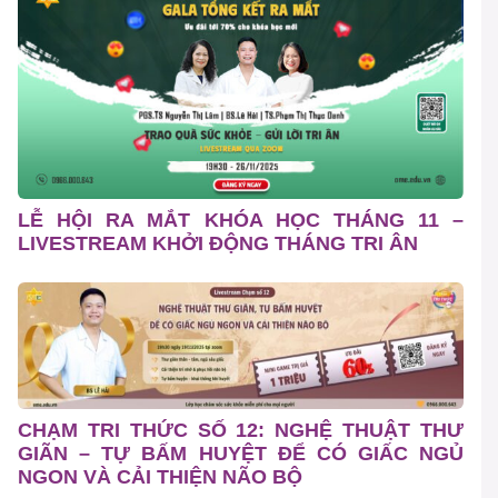
LỄ HỘI RA MẮT KHÓA HỌC THÁNG 11 –
LIVESTREAM KHỞI ĐỘNG THÁNG TRI ÂN
CHẠM TRI THỨC SỐ 12: NGHỆ THUẬT THƯ
GIÃN – TỰ BẤM HUYỆT ĐỂ CÓ GIẤC NGỦ
NGON VÀ CẢI THIỆN NÃO BỘ