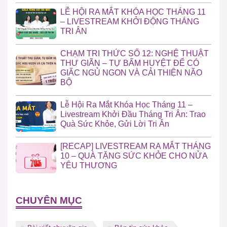
LỄ HỘI RA MẮT KHÓA HỌC THÁNG 11
– LIVESTREAM KHỞI ĐỘNG THÁNG
TRI ÂN
CHẠM TRI THỨC SỐ 12: NGHỆ THUẬT
THƯ GIÃN – TỰ BẤM HUYỆT ĐỂ CÓ
GIẤC NGỦ NGON VÀ CẢI THIỆN NÃO
BỘ
Lễ Hội Ra Mắt Khóa Học Tháng 11 –
Livestream Khởi Đầu Tháng Tri Ân: Trao
Quà Sức Khỏe, Gửi Lời Tri Ân
[RECAP] LIVESTREAM RA MẮT THÁNG
10 – QUÀ TẶNG SỨC KHỎE CHO NỬA
YÊU THƯƠNG
CHUYÊN MỤC