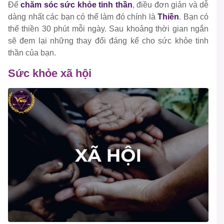
Để
chăm sóc sức khỏe tinh thần
, điều đơn giản và dễ
dàng nhất các bạn có thể làm đó chính là
Thiền
. Bạn có
thể thiền 30 phút mỗi ngày. Sau khoảng thời gian ngắn
sẽ đem lại những thay đổi đáng kể cho sức khỏe tinh
thần của bạn.
Sức khỏe xã hội