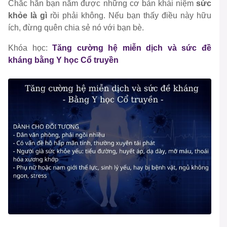
Chắc hẳn bạn nắm được những cơ bản khái niệm
sức
khỏe là gì
rồi phải không. Nếu bạn thấy điều này hữu
ích, đừng quên chia sẻ nó với bạn bè.
Khóa học:
Tăng cường hệ miễn dịch và sức đề
kháng bằng Y học Cổ truyền