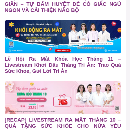
GIÃN – TỰ BẤM HUYỆT ĐỂ CÓ GIẤC NGỦ
NGON VÀ CẢI THIỆN NÃO BỘ
Lễ Hội Ra Mắt Khóa Học Tháng 11 –
Livestream Khởi Đầu Tháng Tri Ân: Trao Quà
Sức Khỏe, Gửi Lời Tri Ân
[RECAP] LIVESTREAM RA MẮT THÁNG 10 –
QUÀ TẶNG SỨC KHỎE CHO NỬA YÊU