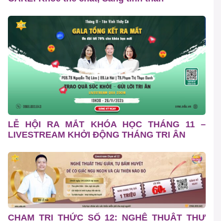
LỄ HỘI RA MẮT KHÓA HỌC THÁNG 11 –
LIVESTREAM KHỞI ĐỘNG THÁNG TRI ÂN
CHẠM TRI THỨC SỐ 12: NGHỆ THUẬT THƯ