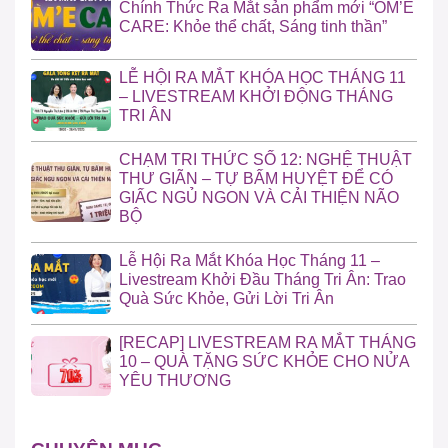
Chính Thức Ra Mắt sản phẩm mới “OM’E
CARE: Khỏe thể chất, Sáng tinh thần”
LỄ HỘI RA MẮT KHÓA HỌC THÁNG 11
– LIVESTREAM KHỞI ĐỘNG THÁNG
TRI ÂN
CHẠM TRI THỨC SỐ 12: NGHỆ THUẬT
THƯ GIÃN – TỰ BẤM HUYỆT ĐỂ CÓ
GIẤC NGỦ NGON VÀ CẢI THIỆN NÃO
BỘ
Lễ Hội Ra Mắt Khóa Học Tháng 11 –
Livestream Khởi Đầu Tháng Tri Ân: Trao
Quà Sức Khỏe, Gửi Lời Tri Ân
[RECAP] LIVESTREAM RA MẮT THÁNG
10 – QUÀ TẶNG SỨC KHỎE CHO NỬA
YÊU THƯƠNG