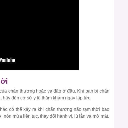
hời
của chấn thương hoặc va đập ở đầu. Khi bạn bị chấn
 hãy đến cơ sở y tế thăm khám ngay lập tức.
hác có thể xảy ra khi chấn thương não tạm thời bao
, nôn mửa liên tục, thay đổi hành vi, lú lẫn và mờ mắt.