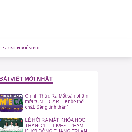
SỰ KIỆN MIỄN PHÍ
BÀI VIẾT MỚI NHẤT
Chính Thức Ra Mắt sản phẩm
mới “OM’E CARE: Khỏe thể
chất, Sáng tinh thần”
LỄ HỘI RA MẮT KHÓA HỌC
THÁNG 11 – LIVESTREAM
KHỞI ĐỘNG THÁNG TRI ÂN