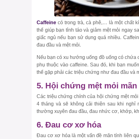
Caffeine
có trong trà, cà phê,… là một chất k
thể giúp bạn tỉnh táo và giảm mệt mỏi ngay 
giấc ngủ nếu bạn sử dụng quá nhiều. Caffeine
đau đầu và mệt mỏi.
Nếu bạn có xu hướng uống đồ uống có chứa ca
phụ thuộc vào caffeine. Sau đó, khi bạn muố
thể gặp phải các triệu chứng như đau đầu và 
5. Hội chứng mệt mỏi mãn 
Các triệu chứng chính của hội chứng mệt mỏi m
4 tháng và sẽ không cải thiện sau khi nghỉ 
thường xuyên đau đầu, đau nhức cơ, khớp, khó
6. Đau cơ xơ hóa
Đau cơ xơ hóa là một vấn đề mãn tính liên q