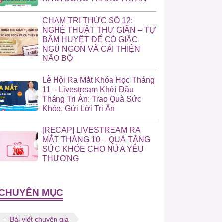
CHẠM TRI THỨC SỐ 12:
NGHỆ THUẬT THƯ GIÃN – TỰ
BẤM HUYỆT ĐỂ CÓ GIẤC
NGỦ NGON VÀ CẢI THIỆN
NÃO BỘ
Lễ Hội Ra Mắt Khóa Học Tháng
11 – Livestream Khởi Đầu
Tháng Tri Ân: Trao Quà Sức
Khỏe, Gửi Lời Tri Ân
[RECAP] LIVESTREAM RA
MẮT THÁNG 10 – QUÀ TẶNG
SỨC KHỎE CHO NỬA YÊU
THƯƠNG
CHUYÊN MỤC
Bài viết chuyên gia