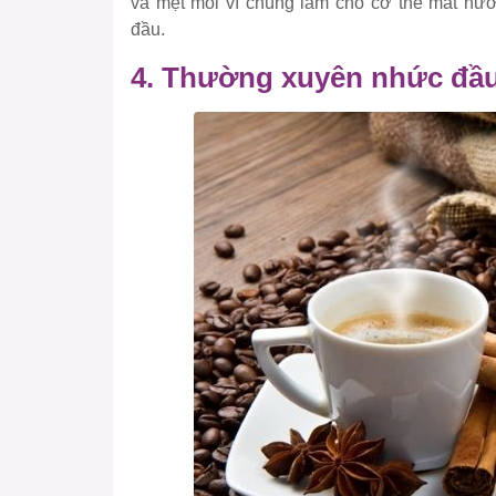
và mệt mỏi vì chúng làm cho cơ thể mất nư
đầu.
4. Thường xuyên nhức đầu