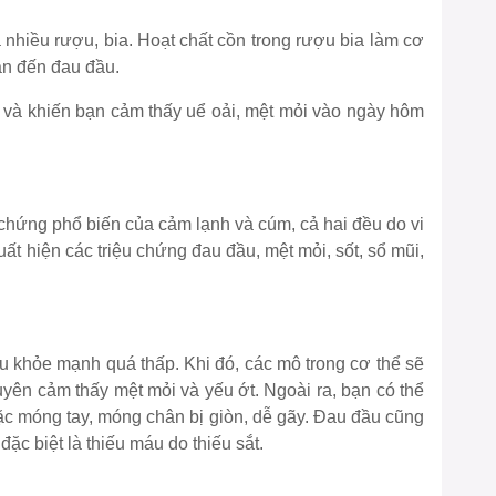
nhiều rượu, bia. Hoạt chất cồn trong rượu bia làm cơ
ẫn đến đau đầu.
 và khiến bạn cảm thấy uể oải, mệt mỏi vào ngày hôm
chứng phổ biến của cảm lạnh và cúm, cả hai đều do vi
xuất hiện các triệu chứng đau đầu, mệt mỏi, sốt, sổ mũi,
u khỏe mạnh quá thấp. Khi đó, các mô trong cơ thể sẽ
yên cảm thấy mệt mỏi và yếu ớt. Ngoài ra, bạn có thể
ặc móng tay, móng chân bị giòn, dễ gãy. Đau đầu cũng
đặc biệt là thiếu máu do thiếu sắt.