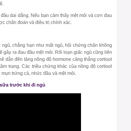
ể.
 đầu dai dẳng. Nếu bạn cảm thấy mệt mỏi và cơn đau
c chẩn đoán và điều trị chính xác.
 ngủ, chẳng hạn như mất ngủ, hội chứng chân không
ể gây ra đau đầu mệt mỏi. Rối loạn giấc ngủ cũng liên
ể dẫn đến tăng nồng độ hormone căng thẳng cortisol
 tâm trạng. Các triệu chứng khác của nồng độ cortisol
 mụn trứng cá, nhức đầu và mệt mỏi.
 sữa trước khi đi ngủ