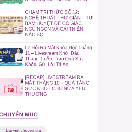
CHẠM TRI THỨC SỐ 12:
NGHỆ THUẬT THƯ GIÃN – TỰ
BẤM HUYỆT ĐỂ CÓ GIẤC
NGỦ NGON VÀ CẢI THIỆN
NÃO BỘ
Lễ Hội Ra Mắt Khóa Học Tháng
11 – Livestream Khởi Đầu
Tháng Tri Ân: Trao Quà Sức
Khỏe, Gửi Lời Tri Ân
[RECAP] LIVESTREAM RA
MẮT THÁNG 10 – QUÀ TẶNG
SỨC KHỎE CHO NỬA YÊU
THƯƠNG
CHUYÊN MỤC
Bài viết chuyên gia