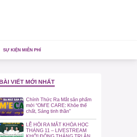
SỰ KIỆN MIỄN PHÍ
BÀI VIẾT MỚI NHẤT
Chính Thức Ra Mắt sản phẩm
mới “OM’E CARE: Khỏe thể
chất, Sáng tinh thần”
LỄ HỘI RA MẮT KHÓA HỌC
THÁNG 11 – LIVESTREAM
KHỞI ĐỘNG THÁNG TRI ÂN