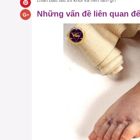
chân bao lâu thì khỏi và nên làm gì?
Những vấn đề liên quan đế