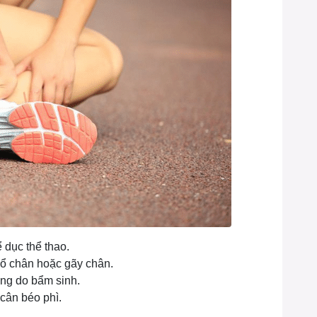
 dục thể thao.
cổ chân hoặc gãy chân.
ng do bẩm sinh.
cân béo phì.