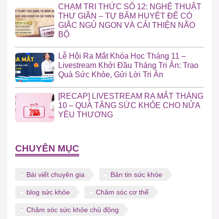
CHẠM TRI THỨC SỐ 12: NGHỆ THUẬT
THƯ GIÃN – TỰ BẤM HUYỆT ĐỂ CÓ
GIẤC NGỦ NGON VÀ CẢI THIỆN NÃO
BỘ
Lễ Hội Ra Mắt Khóa Học Tháng 11 –
Livestream Khởi Đầu Tháng Tri Ân: Trao
Quà Sức Khỏe, Gửi Lời Tri Ân
[RECAP] LIVESTREAM RA MẮT THÁNG
10 – QUÀ TẶNG SỨC KHỎE CHO NỬA
YÊU THƯƠNG
CHUYÊN MỤC
Bài viết chuyên gia
Bản tin sức khỏe
blog sức khỏe
Chăm sóc cơ thể
Chăm sóc sức khỏe chủ động