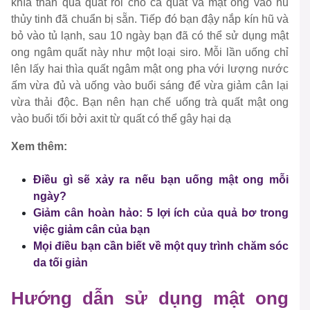
khía thân quả quất rồi cho cả quất và mật ong vào hũ
thủy tinh đã chuẩn bị sẵn. Tiếp đó bạn đậy nắp kín hũ và
bỏ vào tủ lạnh, sau 10 ngày bạn đã có thể sử dụng mật
ong ngâm quất này như một loại siro. Mỗi lần uống chỉ
lên lấy hai thìa quất ngâm mật ong pha với lượng nước
ấm vừa đủ và uống vào buổi sáng để vừa giảm cân lại
vừa thải độc. Bạn nên hạn chế uống trà quất mật ong
vào buổi tối bởi axit từ quất có thể gây hại dạ
Xem thêm:
Điều gì sẽ xảy ra nếu bạn uống mật ong mỗi
ngày?
Giảm cân hoàn hảo: 5 lợi ích của quả bơ trong
việc giảm cân của bạn
Mọi điều bạn cần biết về một quy trình chăm sóc
da tối giản
Hướng dẫn sử dụng mật ong