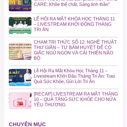
CARE: Khỏe thể chất, Sáng tinh thần”
LỄ HỘI RA MẮT KHÓA HỌC THÁNG 11
– LIVESTREAM KHỞI ĐỘNG THÁNG
TRI ÂN
CHẠM TRI THỨC SỐ 12: NGHỆ THUẬT
THƯ GIÃN – TỰ BẤM HUYỆT ĐỂ CÓ
GIẤC NGỦ NGON VÀ CẢI THIỆN NÃO
BỘ
Lễ Hội Ra Mắt Khóa Học Tháng 11 –
Livestream Khởi Đầu Tháng Tri Ân: Trao
Quà Sức Khỏe, Gửi Lời Tri Ân
[RECAP] LIVESTREAM RA MẮT THÁNG
10 – QUÀ TẶNG SỨC KHỎE CHO NỬA
YÊU THƯƠNG
CHUYÊN MỤC