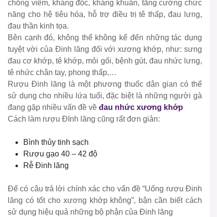
chống viêm, kháng độc, kháng khuẩn, tăng cường chức
năng cho hệ tiêu hóa, hỗ trợ điều trị tê thấp, đau lưng,
đau thần kinh tọa.
Bên cạnh đó, không thể không kể đến những tác dụng
tuyệt vời của Đinh lăng đối với xương khớp, như: sưng
đau cơ khớp, tê khớp, mỏi gối, bệnh gút, đau nhức lưng,
tê nhức chân tay, phong thấp,…
Rượu Đinh lăng là một phương thuốc dân gian có thể
sử dụng cho nhiều lứa tuổi, đặc biệt là những người gà
đang gặp nhiều vấn đề về
đau nhức xương khớp
Cách làm rượu ĐInh lăng cũng rất đơn giản:
Bình thủy tinh sạch
Rượu gạo 40 – 42 độ
Rễ Đinh lăng
Để có câu trả lời chính xác cho vấn đề “Uống rượu Đinh
lăng có tốt cho xương khớp không”, bận cần biết cách
sử dụng hiệu quả những bộ phận của Đinh lăng