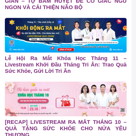
GIÃN – TỰ BẤM HUYỆT ĐỂ CÓ GIẤC NGỦ
NGON VÀ CẢI THIỆN NÃO BỘ
Lễ Hội Ra Mắt Khóa Học Tháng 11 –
Livestream Khởi Đầu Tháng Tri Ân: Trao Quà
Sức Khỏe, Gửi Lời Tri Ân
[RECAP] LIVESTREAM RA MẮT THÁNG 10 –
QUÀ TẶNG SỨC KHỎE CHO NỬA YÊU
THƯƠNG