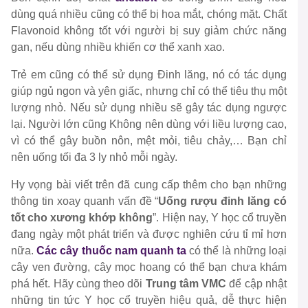
dùng quá nhiều cũng có thể bị hoa mắt, chóng mặt. Chất
Flavonoid không tốt với người bị suy giảm chức năng
gan, nếu dùng nhiều khiến cơ thể xanh xao.
Trẻ em cũng có thể sử dụng Đinh lăng, nó có tác dụng
giúp ngủ ngon và yên giấc, nhưng chỉ có thể tiêu thụ một
lượng nhỏ. Nếu sử dụng nhiều sẽ gây tác dụng ngược
lại. Người lớn cũng Không nên dùng với liều lượng cao,
vì có thể gây buồn nôn, mệt mỏi, tiêu chảy,… Bạn chỉ
nên uống tối đa 3 ly nhỏ mỗi ngày.
Hy vọng bài viết trên đã cung cấp thêm cho bạn những
thông tin xoay quanh vấn đề “
Uống rượu đinh lăng có
tốt cho xương khớp không
”. Hiện nay, Y học cổ truyền
đang ngày một phát triển và được nghiên cứu tỉ mỉ hơn
nữa.
Các cây thuốc nam quanh ta
có thể là những loại
cây ven đường, cây mọc hoang có thể bạn chưa khám
phá hết. Hãy cùng theo dõi
Trung tâm VMC
để cập nhật
những tin tức Y học cổ truyền hiệu quả, dễ thực hiện