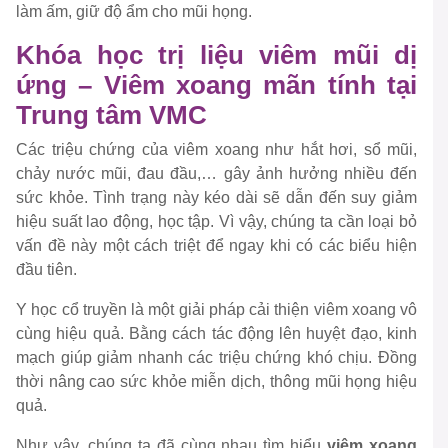
làm ấm, giữ độ ẩm cho mũi họng.
Khóa học trị liệu viêm mũi dị
ứng – Viêm xoang mãn tính tại
Trung tâm VMC
Các triệu chứng của viêm xoang như hắt hơi, sổ mũi,
chảy nước mũi, đau đầu,… gây ảnh hưởng nhiều đến
sức khỏe. Tình trạng này kéo dài sẽ dẫn đến suy giảm
hiệu suất lao động, học tập. Vì vậy, chúng ta cần loại bỏ
vấn đề này một cách triệt để ngay khi có các biểu hiện
đầu tiên.
Y học cổ truyền là một giải pháp cải thiện viêm xoang vô
cùng hiệu quả. Bằng cách tác động lên huyệt đạo, kinh
mạch giúp giảm nhanh các triệu chứng khó chịu. Đồng
thời nâng cao sức khỏe miễn dịch, thông mũi họng hiệu
quả.
Như vậy, chúng ta đã cùng nhau tìm hiểu
viêm xoang