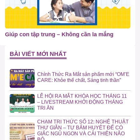
Giúp con tập trung – Không cần la mắng
BÀI VIẾT MỚI NHẤT
Chính Thức Ra Mắt sản phẩm mới “OM’E
CARE: Khỏe thể chất, Sáng tinh thần”
LỄ HỘI RA MẮT KHÓA HỌC THÁNG 11
– LIVESTREAM KHỞI ĐỘNG THÁNG
TRI ÂN
CHẠM TRI THỨC SỐ 12: NGHỆ THUẬT
THƯ GIÃN – TỰ BẤM HUYỆT ĐỂ CÓ
GIẤC NGỦ NGON VÀ CẢI THIỆN NÃO
BỘ