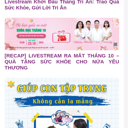
Livestream Khởi Đầu Tháng Tri Ân: Trao Quà
Sức Khỏe, Gửi Lời Tri Ân
[RECAP] LIVESTREAM RA MẮT THÁNG 10 –
QUÀ TẶNG SỨC KHỎE CHO NỬA YÊU
THƯƠNG