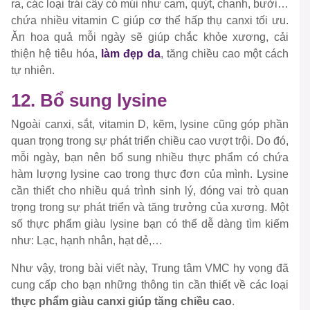
ra, các loại trái cây có múi như cam, quýt, chanh, bưởi…
chứa nhiều vitamin C giúp cơ thể hấp thụ canxi tối ưu.
Ăn hoa quả mỗi ngày sẽ giúp chắc khỏe xương, cải
thiện hệ tiêu hóa,
làm đẹp da
, tăng chiều cao một cách
tự nhiên.
12. Bổ sung lysine
Ngoài canxi, sắt, vitamin D, kẽm, lysine cũng góp phần
quan trọng trong sự phát triển chiều cao vượt trội. Do đó,
mỗi ngày, bạn nên bổ sung nhiều thực phẩm có chứa
hàm lượng lysine cao trong thực đơn của mình. Lysine
cần thiết cho nhiều quá trình sinh lý, đóng vai trò quan
trọng trong sự phát triển và tăng trưởng của xương. Một
số thực phẩm giàu lysine bạn có thể dễ dàng tìm kiếm
như: Lạc, hạnh nhân, hạt dẻ,…
Như vậy, trong bài viết này, Trung tâm VMC hy vọng đã
cung cấp cho bạn những thông tin cần thiết về các loại
thực phẩm giàu canxi giúp tăng chiều cao
.