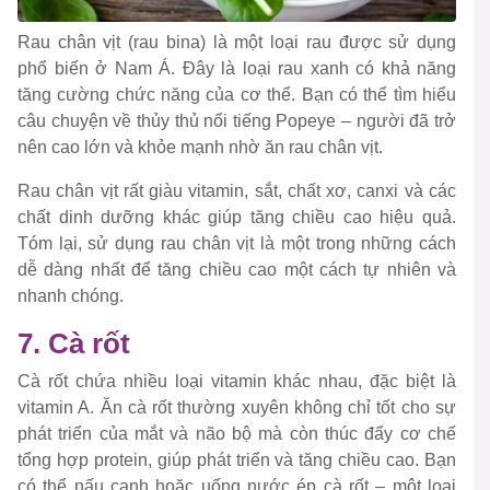
Rau chân vịt (rau bina) là một loại rau được sử dụng
phổ biến ở Nam Á. Đây là loại rau xanh có khả năng
tăng cường chức năng của cơ thể. Bạn có thể tìm hiểu
câu chuyện về thủy thủ nổi tiếng Popeye – người đã trở
nên cao lớn và khỏe mạnh nhờ ăn rau chân vịt.
Rau chân vịt rất giàu vitamin, sắt, chất xơ, canxi và các
chất dinh dưỡng khác giúp tăng chiều cao hiệu quả.
Tóm lại, sử dụng rau chân vịt là một trong những cách
dễ dàng nhất để tăng chiều cao một cách tự nhiên và
nhanh chóng.
7. Cà rốt
Cà rốt chứa nhiều loại vitamin khác nhau, đặc biệt là
vitamin A. Ăn cà rốt thường xuyên không chỉ tốt cho sự
phát triển của mắt và não bộ mà còn thúc đẩy cơ chế
tổng hợp protein, giúp phát triển và tăng chiều cao. Bạn
có thể nấu canh hoặc uống nước ép cà rốt – một loại