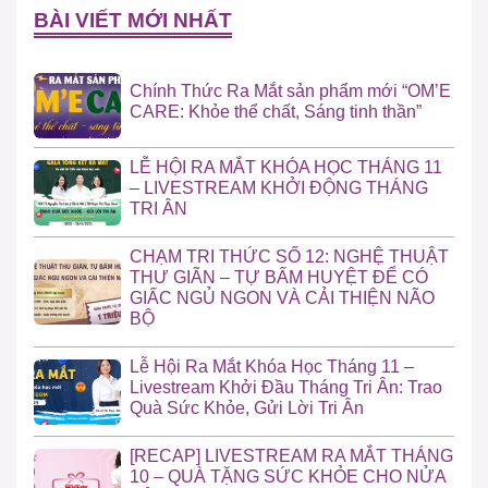
BÀI VIẾT MỚI NHẤT
Chính Thức Ra Mắt sản phẩm mới “OM’E
CARE: Khỏe thể chất, Sáng tinh thần”
LỄ HỘI RA MẮT KHÓA HỌC THÁNG 11
– LIVESTREAM KHỞI ĐỘNG THÁNG
TRI ÂN
CHẠM TRI THỨC SỐ 12: NGHỆ THUẬT
THƯ GIÃN – TỰ BẤM HUYỆT ĐỂ CÓ
GIẤC NGỦ NGON VÀ CẢI THIỆN NÃO
BỘ
Lễ Hội Ra Mắt Khóa Học Tháng 11 –
Livestream Khởi Đầu Tháng Tri Ân: Trao
Quà Sức Khỏe, Gửi Lời Tri Ân
[RECAP] LIVESTREAM RA MẮT THÁNG
10 – QUÀ TẶNG SỨC KHỎE CHO NỬA