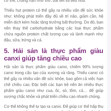
cơ thể, chẳng hạn như thở, bài tiết và tiêu hóa.
Thiếu hụt protein có thể gây ra nhiều vấn đề sức khỏe
như: không phát triển đầy đủ về trí não, giảm cân, hệ
miễn dịch kém hoặc tăng trưởng bất thường. Do đó, bạn
nên thay thế carbohydrate bằng các loại thực phẩm
chứa nguồn protein chất lượng cao và lành mạnh như
đậu, sữa, trứng và cá.
5. Hải sản là thực phẩm giàu
canxi giúp tăng chiều cao
Hải sản là thực phẩm giàu canxi, chiếm 99% lượng
canxi trong cấu tạo của xương và răng. Thiếu canxi có
thể gây ra nhiều vấn đề sức khỏe, bao gồm cả việc hạn
chế chiều cao. Đặc biệt các bạn trẻ nên ăn nhiều thực
phẩm giàu canxi như cua, ốc, sò, tôm, cá… để giúp
xương chắc khỏe và phát triển chiều cao nhanh chóng.
Cơ thể không thể tự tạo ra canxi. Để giúp cơ thể hấp thụ