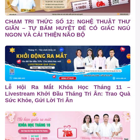
CHẠM TRI THỨC SỐ 12: NGHỆ THUẬT THƯ
GIÃN – TỰ BẤM HUYỆT ĐỂ CÓ GIẤC NGỦ
NGON VÀ CẢI THIỆN NÃO BỘ
Lễ Hội Ra Mắt Khóa Học Tháng 11 –
Livestream Khởi Đầu Tháng Tri Ân: Trao Quà
Sức Khỏe, Gửi Lời Tri Ân